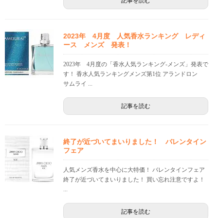
記事を読む
2023年 4月度 人気香水ランキング レディ
ース メンズ 発表！
2023年 4月度の「香水人気ランキング-メンズ」発表で
す！ 香水人気ランキングメンズ第1位 アランドロン
サムライ ...
記事を読む
終了が近づいてまいりました！ バレンタイン
フェア
人気メンズ香水を中心に大特価！ バレンタインフェア
終了が近づいてまいりました！ 買い忘れ注意ですよ！
...
記事を読む