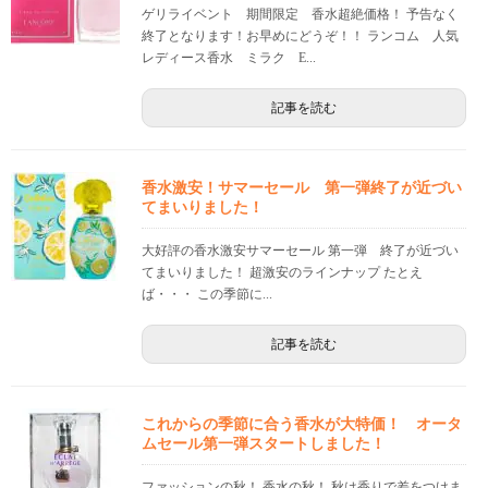
ゲリライベント 期間限定 香水超絶価格！ 予告なく
終了となります！お早めにどうぞ！！ ランコム 人気
レディース香水 ミラク E...
記事を読む
香水激安！サマーセール 第一弾終了が近づい
てまいりました！
大好評の香水激安サマーセール 第一弾 終了が近づい
てまいりました！ 超激安のラインナップ たとえ
ば・・・ この季節に...
記事を読む
これからの季節に合う香水が大特価！ オータ
ムセール第一弾スタートしました！
ファッションの秋！ 香水の秋！ 秋は香りで差をつけま