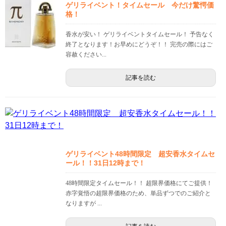
ゲリライベント！タイムセール 今だけ驚愕価
格！
香水が安い！ ゲリライベントタイムセール！ 予告なく
終了となります！お早めにどうぞ！！ 完売の際にはご
容赦ください...
記事を読む
ゲリライベント48時間限定 超安香水タイムセ
ール！！31日12時まで！
48時間限定タイムセール！！ 超限界価格にてご提供！
赤字覚悟の超限界価格のため、単品ずつでのご紹介と
なりますが ...