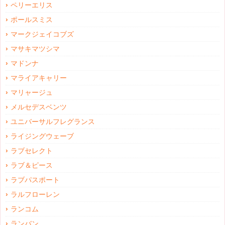
ペリーエリス
ポールスミス
マークジェイコブズ
マサキマツシマ
マドンナ
マライアキャリー
マリャージュ
メルセデスベンツ
ユニバーサルフレグランス
ライジングウェーブ
ラブセレクト
ラブ＆ピース
ラブパスポート
ラルフローレン
ランコム
ランバン