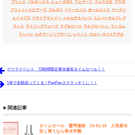
ブリック
,
パルロックス
,
ヒューゴボス
,
フェラーリ
,
フェラガモ
,
プラダ
,
ブリトニースピアーズ
,
ブルガリ
,
ペリーエリス
,
ポールスミス
,
マークジ
ェイコブズ
,
マライアキャリー
,
メルセデスベンツ
,
ユニバーサルフレグ
ランス
,
ライジングウェーブ
,
ラブ＆ピース
,
ラルフローレン
,
ランコム
,
ランバン
,
ルチアーノソプラーニ
,
レペット
,
ロエベ
,
ロリスアザロ
ゲリライベント 72時間限定香水激安タイムセール！！
1等で全額戻ってくる！PayPayスクラッチくじ！！
関連記事
タイムセール 驚愕価格 24.01.19 人気香水
安く買うなら香水学園