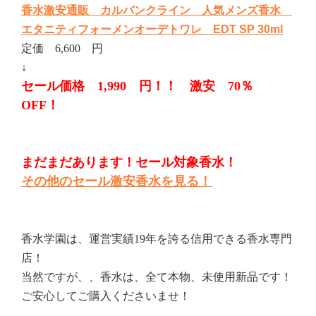
香水激安通販 カルバンクライン 人気メンズ香水
エタニティフォーメンオーデトワレ EDT SP 30ml
定価 6,600 円
↓
セール価格 1,990 円！！ 激安 70％
OFF！
まだまだあります！セール対象香水！
その他のセール激安香水を見る！
香水学園は、運営実績19年を誇る信用できる香水専門
店！
当然ですが、、香水は、全て本物、未使用新品です！
ご安心してご購入くださいませ！