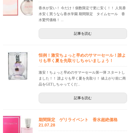
香水が安い！ 今だけ！個数限定で更に安く！！ 人気香
水安く買うなら香水学園 期間限定 タイムセール 香
水驚愕価格！ ...
記事を読む
恒例！激安ちょっと早めのサマーセール！誰よ
りも早く夏を先取りしちゃいましょう！
激安！ちょっと早めのサマーセール第一弾 スタートし
ました！！ 誰よりも早く夏を先取り！ 値上がり前に商
品をGETしちゃってくだ...
記事を読む
期間限定 ゲリライベント 香水超絶価格
21.07.28