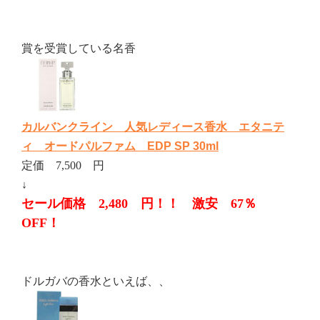
賞を受賞している名香
カルバンクライン 人気レディース香水 エタニテ
ィ オードパルファム EDP SP 30ml
定価 7,500 円
↓
セール価格 2,480 円！！ 激安 67％
OFF！
ドルガバの香水といえば、、