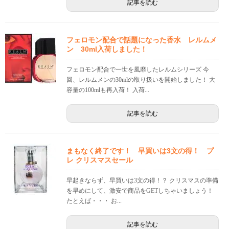
記事を読む
フェロモン配合で話題になった香水 レルムメ
ン 30ml入荷しました！
フェロモン配合で一世を風靡したレルムシリーズ 今
回、レルムメンの30mlの取り扱いを開始しました！ 大
容量の100mlも再入荷！ 入荷...
記事を読む
まもなく終了です！ 早買いは3文の得！ プ
レ クリスマスセール
早起きならず、早買いは3文の得！？ クリスマスの準備
を早めにして、激安で商品をGETしちゃいましょう！
たとえば・・・ お...
記事を読む