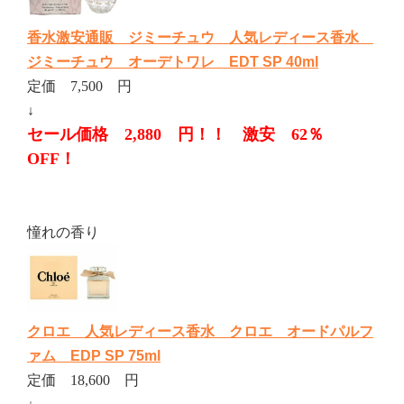
香水激安通販 ジミーチュウ 人気レディース香水
ジミーチュウ オーデトワレ EDT SP 40ml
定価 7,500 円
↓
セール価格 2,880 円！！ 激安 62％
OFF！
憧れの香り
クロエ 人気レディース香水 クロエ オードパルフ
ァム EDP SP 75ml
定価 18,600 円