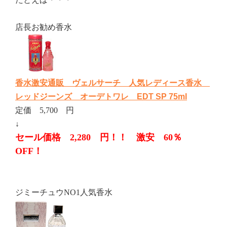
店長お勧め香水
香水激安通販 ヴェルサーチ 人気レディース香水
レッドジーンズ オーデトワレ EDT SP 75ml
定価 5,700 円
↓
セール価格 2,280 円！！ 激安 60％
OFF！
ジミーチュウNO1人気香水