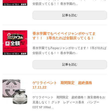
全額戻ってくる！！ 香水学園の...
記事を読む
香水学園でもペイペイジャンボやってま
す！！ 1等当たれば全額戻ってくる！
香水学園でもPaypayジャンボやってます！ 1等が出れば
全額戻ってくる！！ 香水学園の...
記事を読む
ゲリライベント 期間限定 超絶価格
17.11.22
ゲリライベント 期間限定 超絶価格！ 激安価格をお
見逃しなく！ グッチ レディース香水 バンブー
EDT SP 100ml ...