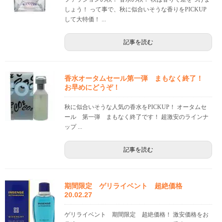
しょう！ って事で、秋に似合いそうな香りをPICKUP
して大特価！ ...
記事を読む
香水オータムセール第一弾 まもなく終了！
お早めにどうぞ！
秋に似合いそうな人気の香水をPICKUP！ オータムセ
ール 第一弾 まもなく終了です！ 超激安のラインナ
ップ ...
記事を読む
期間限定 ゲリライベント 超絶価格
20.02.27
ゲリライベント 期間限定 超絶価格！ 激安価格をお