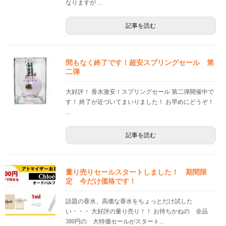
なりますが ...
記事を読む
間もなく終了です！超安スプリングセール 第
二弾
大好評！ 香水激安！スプリングセール 第二弾開催中で
す！ 終了が近づいてまいりました！ お早めにどうぞ！
...
記事を読む
量り売りセールスタートしました！ 期間限
定 今だけ価格です！
話題の香水、高価な香水をちょっとだけ試した
い・・・ 大好評の量り売り！！ お待ちかねの 全品
380円の 大特価セールがスタート...