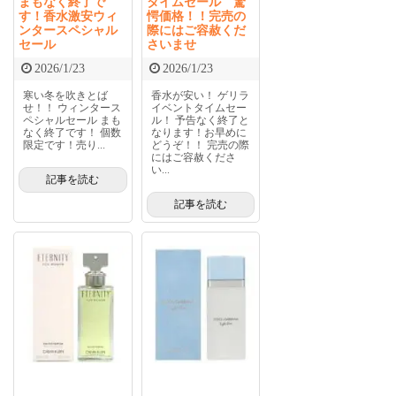
まもなく終了で
タイムセール 驚
す！香水激安ウィ
愕価格！！完売の
ンタースペシャル
際にはご容赦くだ
セール
さいませ
2026/1/23
2026/1/23
寒い冬を吹きとば
香水が安い！ ゲリラ
せ！！ ウィンタース
イベントタイムセー
ペシャルセール まも
ル！ 予告なく終了と
なく終了です！ 個数
なります！お早めに
限定です！売り...
どうぞ！！ 完売の際
にはご容赦くださ
い...
記事を読む
記事を読む