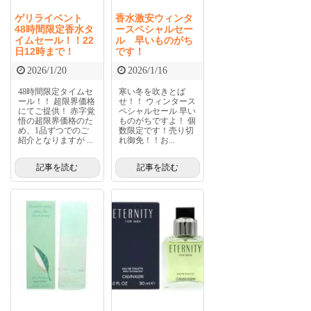
ゲリライベント
香水激安ウィンタ
48時間限定香水タ
ースペシャルセー
イムセール！！22
ル 早いものがち
日12時まで！
です！
2026/1/20
2026/1/16
48時間限定タイムセ
寒い冬を吹きとば
ール！！ 超限界価格
せ！！ ウィンタース
にてご提供！ 赤字覚
ペシャルセール 早い
悟の超限界価格のた
ものがちですよ！ 個
め、1品ずつでのご
数限定です！売り切
紹介となりますが ...
れ御免！！お...
記事を読む
記事を読む