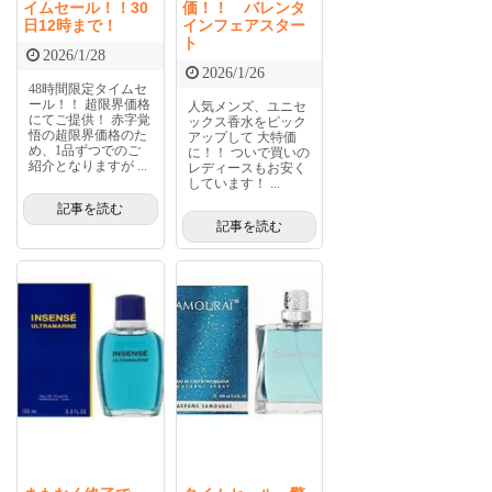
イムセール！！30
価！！ バレンタ
日12時まで！
インフェアスター
ト
2026/1/28
2026/1/26
48時間限定タイムセ
ール！！ 超限界価格
人気メンズ、ユニセ
にてご提供！ 赤字覚
ックス香水をピック
悟の超限界価格のた
アップして 大特価
め、1品ずつでのご
に！！ ついで買いの
紹介となりますが ...
レディースもお安く
しています！ ...
記事を読む
記事を読む