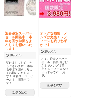
迎春激安スーパー
オトクな福袋 メ
セール開催中！本
ンズは完売！レデ
年も香水学園をよ
ィースも残りわず
ろしくお願いいた
かです
します
2026/1/5
2026/1/5
さて、迎春スーパー
セール 福袋 おかげ
明けましておめでと
さまでメンズは完
うございます！ 本年
売！ レディースも残
も香水学園をよろし
りわずかです！ お
くお願いいたしま
早...
す！ 迎春スーパーセ
ール！ 開催中で
す！...
記事を読む
記事を読む