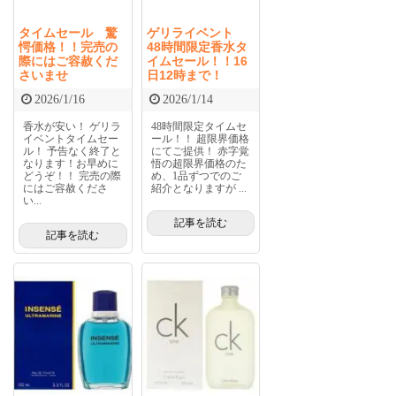
タイムセール 驚
ゲリライベント
愕価格！！完売の
48時間限定香水タ
際にはご容赦くだ
イムセール！！16
さいませ
日12時まで！
2026/1/16
2026/1/14
香水が安い！ ゲリラ
48時間限定タイムセ
イベントタイムセー
ール！！ 超限界価格
ル！ 予告なく終了と
にてご提供！ 赤字覚
なります！お早めに
悟の超限界価格のた
どうぞ！！ 完売の際
め、1品ずつでのご
にはご容赦くださ
紹介となりますが ...
い...
記事を読む
記事を読む