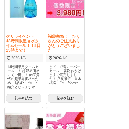
ゲリライベント
福袋完売！ たく
48時間限定香水タ
さんのご注文あり
イムセール！！8日
がとうございまし
13時まで！
た！
2026/1/6
2026/1/6
48時間限定タイムセ
さて、迎春スーパー
ール！！ 超限界価格
セール 福袋 おかげ
にてご提供！ 赤字覚
さまで完売しまし
悟の超限界価格のた
た！ 店長厳選 香水
め、1品ずつでのご
福袋 For Women
紹介となりますが ...
...
記事を読む
記事を読む