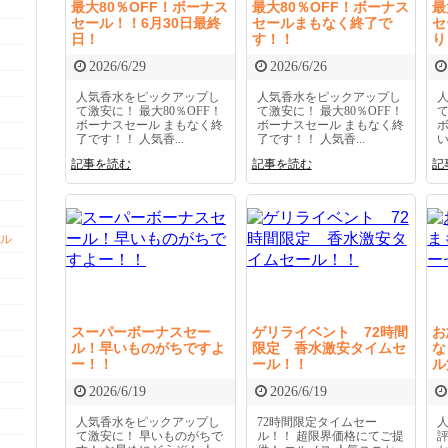
最大80％OFF！ボーナス
最大80％OFF！ボーナス
最
セール！！6月30日最終
セールまもなく終了で
セ
日！
す！！
り
2026/6/29
2026/6/26
人気香水をピックアップし
人気香水をピックアップし
て激安に！ 最大80％OFF！
て激安に！ 最大80％OFF！
て
ボーナスセール まもなく終
ボーナスセール まもなく終
了です！！ 人気香...
了です！！ 人気香...
い
記事を読む
記事を読む
記
ル
スーパーボーナスセー
ゲリライベント 72時間
お
ル！早いものがちですよ
限定 香水激安タイムセ
な
ー！！
ール！！
ル
2026/6/19
2026/6/19
人気香水をピックアップし
72時間限定タイムセー
て激安に！ 早いものがちで
ル！！ 超限界価格にてご提