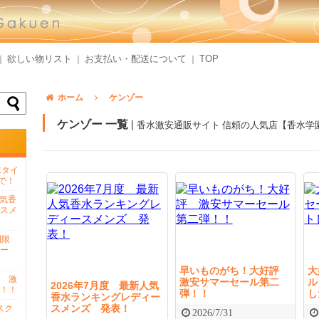
欲しい物リスト
お支払い・配送について
TOP
｜
｜
｜
ホーム
ケンゾー
ケンゾー 一覧 |
香水激安通販サイト 信頼の人気店【香水学
水タイ
で！
人気香
スメ
間限
ー
早いものがち！大好評
大
 激
激安サマーセール第二
ル
2026年7月度 最新人気
！！
弾！！
し
香水ランキングレディー
スメンズ 発表！
スク
2026/7/31