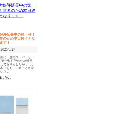
好評延長中の第一弾！
界のため本日終了とな
ます！
2026/5/27
半期に一度のスーパーセー
 第一弾 好評のため延長
をしておりましたが いよい
よ本日をもって終了とさせ
いた...
事を読む