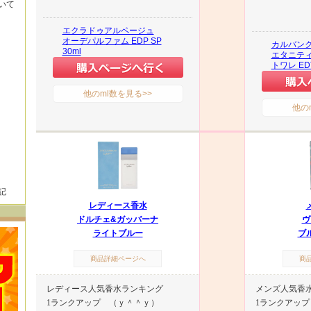
いて
エクラドゥアルページュ
オーデパルファム EDP SP
カルバン
30ml
エタニティ
トワレ EDT
他のml数を見る>>
他の
記
レディース香水
ドルチェ&ガッバーナ
ヴ
ライトブルー
ブ
商品詳細ページへ
商
レディース人気香水ランキング
メンズ人気香
1ランクアップ （ｙ＾＾ｙ）
1ランクアッ