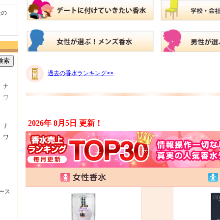
たの
商品が早く届いたのでよか
好きな香水を、いろいろ少
気持ちよ
ったです。また利用させて
量試せるところが魅力でし
した。ま
もらいます！
た。
いたしま
検索
過去の香水ランキング>>
ナ
ワ
2026年 8月5日
更新！
ナ
ワ
ース