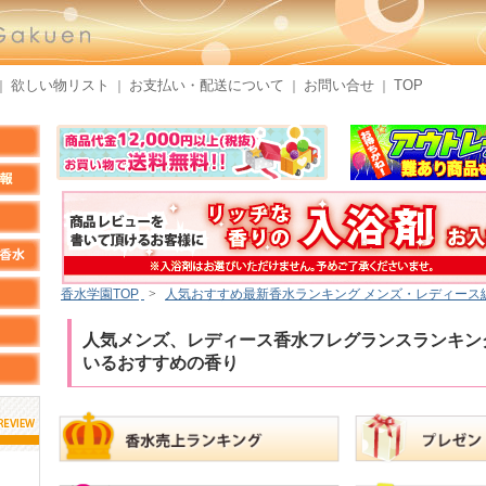
欲しい物リスト
お支払い・配送について
お問い合せ
TOP
｜
｜
｜
｜
香水学園TOP
>
人気おすすめ最新香水ランキング メンズ・レディース
人気メンズ、レディース香水フレグランスランキング
いるおすすめの香り
しらすさん
MMさん