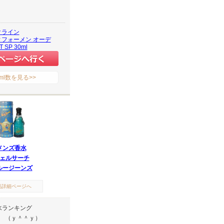
クライン
フォーメン オーデ
 SP 30ml
ml数を見る>>
メンズ香水
ェルサーチ
ルージーンズ
品詳細ページへ
水ランキング
プ （ｙ＾＾ｙ）