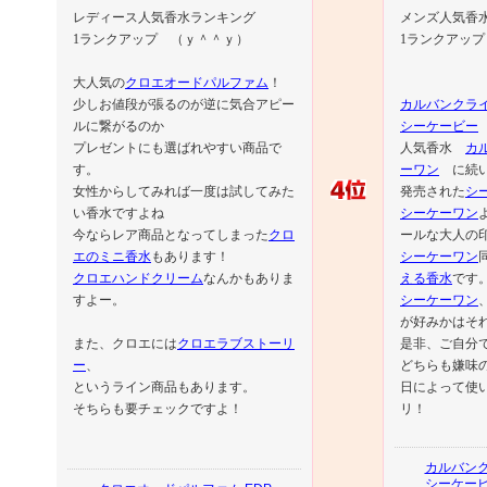
レディース人気香水ランキング
メンズ人気香
1ランクアップ （ｙ＾＾ｙ）
1ランクアッ
大人気の
クロエオードパルファム
！
少しお値段が張るのが逆に気合アピー
カルバンクラ
ルに繋がるのか
シーケービー
プレゼントにも選ばれやすい商品で
人気香水
カ
す。
ーワン
に続
女性からしてみれば一度は試してみた
発売された
シ
い香水ですよね
シーケーワン
今ならレア商品となってしまった
クロ
ールな大人の
エのミニ香水
もあります！
シーケーワン
クロエハンドクリーム
なんかもありま
える香水
です
すよー。
シーケーワン
が好みかはそ
また、クロエには
クロエラブストーリ
是非、ご自分
ー
、
どちらも嫌味
というライン商品もあります。
日によって使
そちらも要チェックですよ！
リ！
カルバン
シーケービ