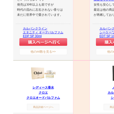
発売は30年以上も前ですが
女性も安心し
時代の流れに左右されない香りは
最近は他の商
未だに世界中で愛されています。
が再燃してお
カルバンクライン
カルバン
エタニティ オーデパルファム
シーケーワ
EDP SP 30ml
EDT SP 1
他のml数を見る>>
他の
レディース香水
クロエ
カル
クロエオードパルファム
シ
商品詳細ページへ
商