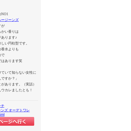
のNO1
ルージーンズ
すが
らかい香りは
があります♪
珍しい円柱型です。
の香水よりも
ので
ではあります笑
けていて知らない女性に
んですか？」
とがあります。（実話）
んウカレましたとも！
ーチ
ンズ オーデトワレ
5ml