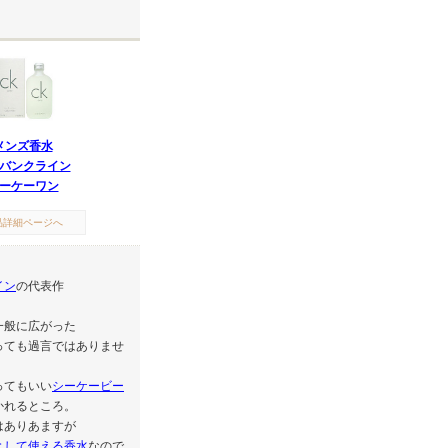
メンズ香水
バンクライン
ーケーワン
品詳細ページへ
イン
の代表作
一般に広がった
っても過言ではありませ
ってもいい
シーケービー
かれるところ。
はありあますが
として使える香水
なので