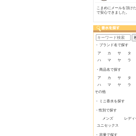
も迅速な発送をしてい
梱包に気持ちが感じられま
こまめにメールを頂け
けるので、助かってい
した！また利用させてもら
で安心できました。
。
いますー。
・
ブランド名で探す
ア
カ
サ
タ
ハ
マ
ヤ
ラ
・商品名で探す
ア
カ
サ
タ
ハ
マ
ヤ
ラ
その他
・
ミニ香水を探す
・性別で探す
メンズ
レディ
ユニセックス
・
容量で探す