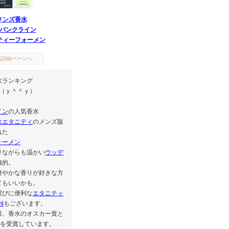
メンズ香水
バンクライン
ティーフォーメン
品詳細ページへ
水ランキング
！（ｙ＾＾ｙ）
イン
の人気香水
水エタニティ
のメンズ版
れた
ォーメン
りながらも温かい
ウッデ
徴的。
爽やかな香りが好きな方
てもいいかも。
運びに便利な
エタニティ
l
もございます。
様、香水のオスカー賞と
i賞を受賞しています。