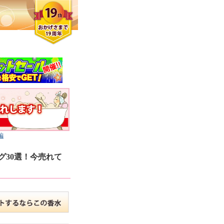
編
30選！今売れて
クロエさん
メンズさん
ゆっちー さん