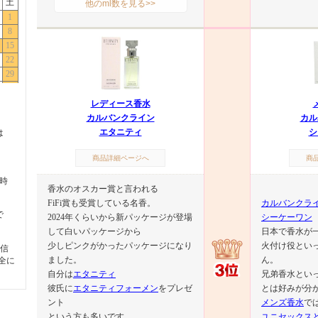
他のml数を見る>>
レディース香水
カルバンクライン
カル
エタニティ
シ
は
商品詳細ページへ
商
5時
香水のオスカー賞と言われる
FiFi賞も受賞している名香。
カルバンクラ
で
2024年くらいから新パッケージが登場
シーケーワン
して白いパッケージから
日本で香水が
少しピンクがかったパッケージになり
火付け役とい
信
ました。
ん。
全に
自分は
エタニティ
兄弟香水とい
彼氏に
エタニティフォーメン
をプレゼ
とは好みが分
ント
メンズ香水
で
という方も多いです
ユニセックス