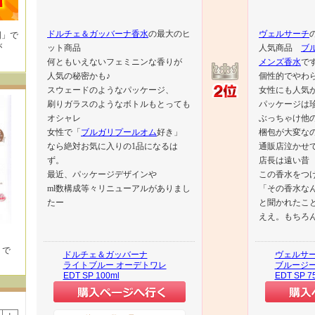
ドルチェ＆ガッバーナ香水
の最大のヒ
ヴェルサーチ
国」で
が
ット商品
人気商品
ブ
何ともいえないフェミニンな香りが
メンズ香水
で
人気の秘密かも♪
個性的でやわ
スウェードのようなパッケージ、
女性にも人気
刷りガラスのようなボトルもとっても
パッケージは
オシャレ
ぶっちゃけ他
女性で「
ブルガリプールオム
好き」
梱包が大変な
なら絶対お気に入りの1品になるは
通販店泣かせ
ず。
店長は遠い昔
最近、パッケージデザインや
この香水をつ
ml数構成等々リニューアルがありまし
「その香水な
たー
と聞かれたこ
ええ。もちろ
」で
ドルチェ＆ガッバーナ
ヴェルサ
ライトブルー オーデトワレ
ブルージー
EDT SP 100ml
EDT SP 7