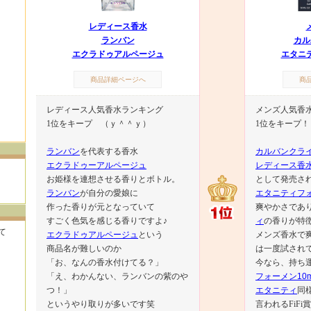
レディース香水
ランバン
カル
エクラドゥアルページュ
エタニ
商品詳細ページへ
商
レディース人気香水ランキング
メンズ人気香
1位をキープ （ｙ＾＾ｙ）
1位をキープ
ランバン
を代表する香水
カルバンクラ
エクラドゥーアルページュ
レディース香
お姫様を連想させる香りとボトル。
として発売さ
ランバン
が自分の愛娘に
エタニティフ
作った香りが元となっていて
爽やかさであ
すごく色気を感じる香りですよ♪
ィ
の香りが特
て
エクラドゥアルページュ
という
メンズ香水で
商品名が難しいのか
は一度試され
「お、なんの香水付けてる？」
今なら、持ち
「え、わかんない、ランバンの紫のや
フォーメン10m
つ！」
エタニティ
同
というやり取りが多いです笑
言われるFiF