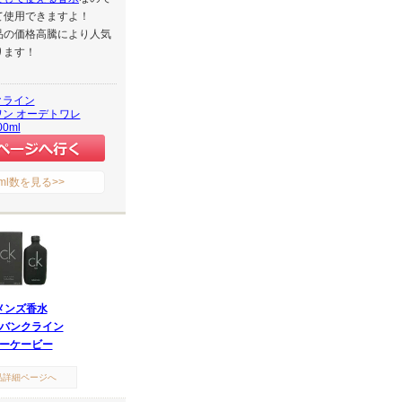
て使用できますよ！
品の価格高騰により人気
ります！
クライン
ン オーデトワレ
00ml
ml数を見る>>
メンズ香水
バンクライン
ーケービー
品詳細ページへ