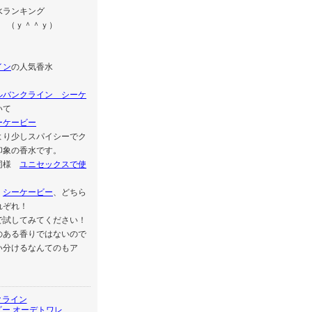
水ランキング
プ （ｙ＾＾ｙ）
イン
の人気香水
ルバンクライン シーケ
いて
ーケービー
より少しスパイシーでク
印象の香水です。
同様
ユニセックスで使
。
、
シーケービー
、どちら
れぞれ！
で試してみてください！
のある香りではないので
い分けるなんてのもア
クライン
ー オーデトワレ