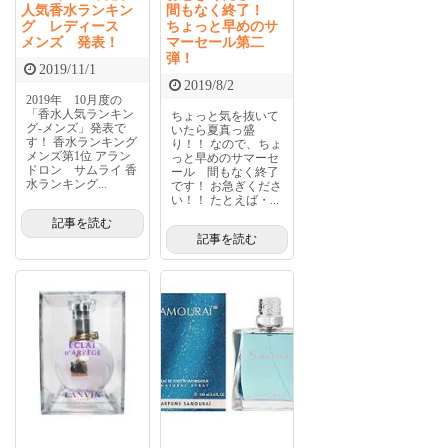
人気香水ランキン
間もなく終了！
グ レディース
ちょっと早めのサ
メンズ 発表！
マーセール第二
弾！
2019/11/1
2019/8/2
2019年 10月度の
「香水人気ランキン
ちょっと気を抜いて
グ-メンズ」発表で
いたら夏真っ盛
す！ 香水ランキング
り！！ なので、ちょ
メンズ第1位 アラン
っと早めのサマーセ
ドロン サムライ 香
ール 間もなく終了
水ランキング...
です！ お急ぎくださ
い！！ たとえば・...
記事を読む
記事を読む