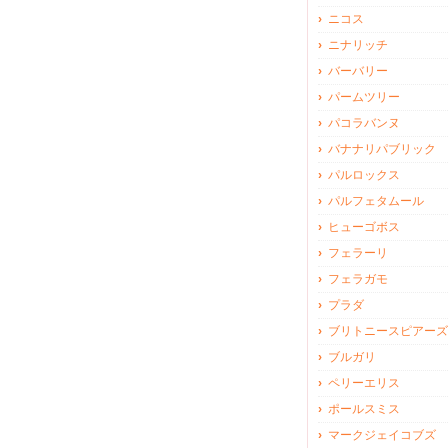
ニコス
ニナリッチ
バーバリー
パームツリー
パコラバンヌ
バナナリパブリック
パルロックス
パルフェタムール
ヒューゴボス
フェラーリ
フェラガモ
プラダ
ブリトニースピアーズ
ブルガリ
ペリーエリス
ポールスミス
マークジェイコブズ