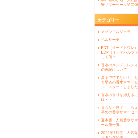
早いものがち！大好評
安サマーセール第二弾
カテゴリー
メゾンマルジェラ
ベルサーチ
EDT（オードトワレ）
EDP（オーデパルフ
って何？
香水のメンズ、レディ
の表記について
夏まで待てない！ ち
と早めの香水サマーセ
ル スタートしました
香水の香りを抑えるに
は・・
まもなく終了！ ちょ
早めの香水サマーセー
夏本番！人気香水サマ
ール第一弾
2022年7月度 人気
ンキング発表！