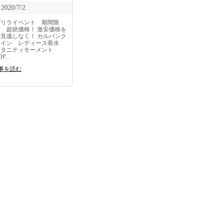
2020/7/2
ゲリライベント 期間限
定 超絶価格！ 激安価格を
お見逃しなく！ カルバンク
ライン レディース香水
エタニティモーメント
P...
事を読む