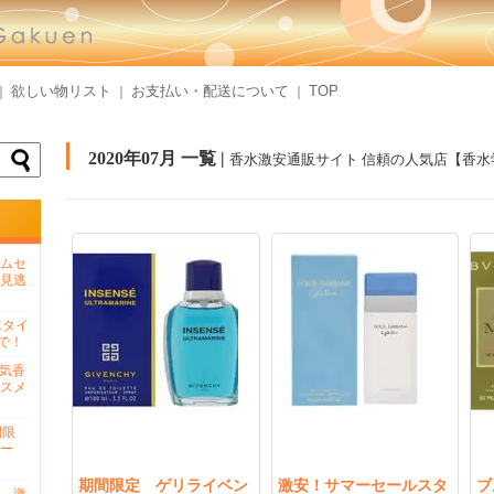
欲しい物リスト
お支払い・配送について
TOP
｜
｜
｜
2020年07月 一覧 |
香水激安通販サイト 信頼の人気店【香水
ムセ
見逃
水タイ
で！
人気香
スメ
間限
ー
期間限定 ゲリライベン
激安！サマーセールスタ
ブ