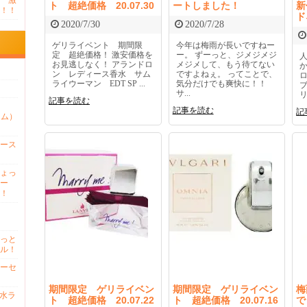
 激
ト 超絶価格 20.07.30
ートしました！
新
！！
ド
2020/7/30
2020/7/28
ゲリライベント 期間限
今年は梅雨が長いですねー
定 超絶価格！ 激安価格を
ー。 ずーっと、ジメジメジ
お見逃しなく！ アランドロ
メジメして、もう待てない
ン レディース香水 サム
ですよねぇ。 ってことで、
ライウーマン EDT SP ...
気分だけでも爽快に！！
サ...
リ
記事を読む
記事を読む
記
ァム）
ース
ょっ
ー
！
っと
ル！
ーセ
期間限定 ゲリライベン
期間限定 ゲリライベン
梅
香水ラ
ト 超絶価格 20.07.22
ト 超絶価格 20.07.16
で