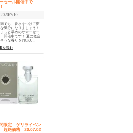
ーセール開催中で
す！
2020/7/10
梅雨でも、香水をつけて爽
快な気分になりましょう！
ちょっと早めのサマーセー
ル 開催中です！ 夏に似合
そうな香りをPICKU...
事を読む
間限定 ゲリライベン
 超絶価格 20.07.02