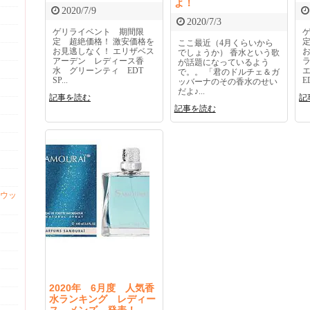
よ！
2020/7/9
2020/7/3
ゲリライベント 期間限
定 超絶価格！ 激安価格を
ここ最近（4月くらいから
お見逃しなく！ エリザベス
でしょうか） 香水という歌
アーデン レディース香
が話題になっているよう
水 グリーンティ EDT
で。。 「君のドルチェ＆ガ
SP...
ED
ッバーナのその香水のせい
だよ♪...
記事を読む
記
記事を読む
ウッ
2020年 6月度 人気香
水ランキング レディー