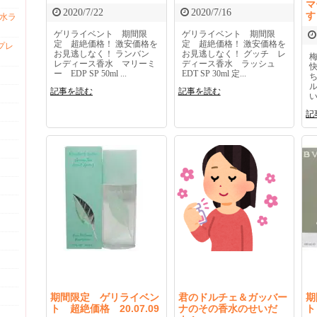
マ
2020/7/22
2020/7/16
香水ラ
ゲリライベント 期間限
ゲリライベント 期間限
定 超絶価格！ 激安価格を
定 超絶価格！ 激安価格を
プレ
お見逃しなく！ ランバン
お見逃しなく！ グッチ レ
レディース香水 マリーミ
ディース香水 ラッシュ
ー EDP SP 50ml ...
EDT SP 30ml 定...
記事を読む
記事を読む
い
記
期間限定 ゲリライベン
君のドルチェ＆ガッバー
期
ト 超絶価格 20.07.09
ナのその香水のせいだ
ト