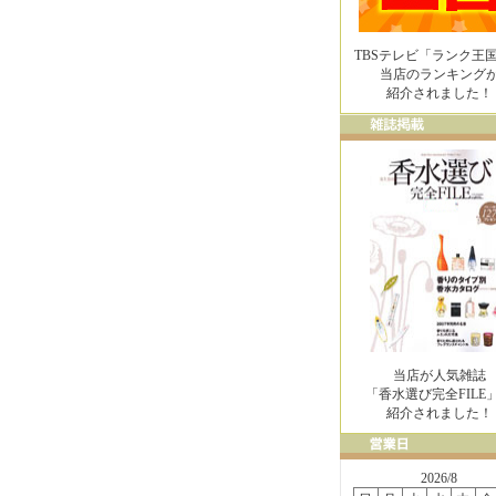
TBSテレビ「ランク王
当店のランキング
紹介されました！
当店が人気雑誌
「香水選び完全FILE
紹介されました！