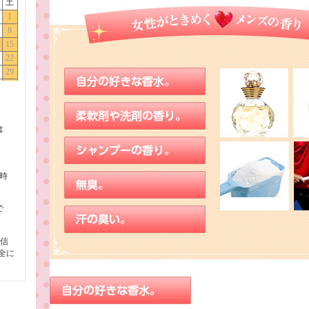
は
5時
で
信
全に