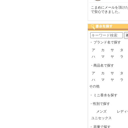
も迅速な発送をしてい
梱包に気持ちが感じられま
こまめにメールを頂け
けるので、助かってい
した！また利用させてもら
で安心できました。
。
いますー。
・
ブランド名で探す
ア
カ
サ
タ
ハ
マ
ヤ
ラ
・商品名で探す
ア
カ
サ
タ
ハ
マ
ヤ
ラ
その他
・
ミニ香水を探す
・性別で探す
メンズ
レディ
ユニセックス
・
容量で探す