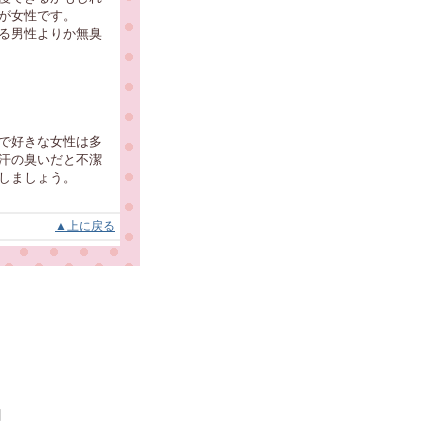
が女性です。
る男性よりか無臭
で好きな女性は多
汗の臭いだと不潔
しましょう。
▲上に戻る
品