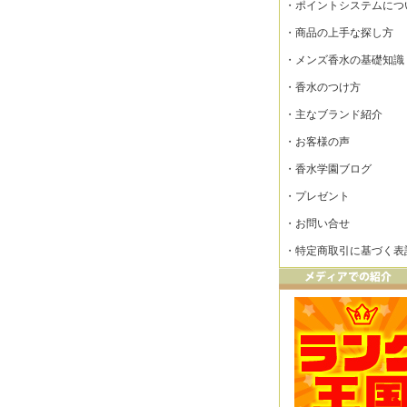
・
ポイントシステムにつ
・
商品の上手な探し方
・
メンズ香水の基礎知識
・
香水のつけ方
・
主なブランド紹介
・
お客様の声
・
香水学園ブログ
・
プレゼント
・
お問い合せ
・
特定商取引に基づく表