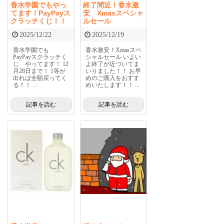
香水学園でもやっ
終了間近！香水激
てます！PayPayス
安 Xmasスペシャ
クラッチくじ！！
ルセール
2025/12/22
2025/12/19
香水学園でも
香水激安！Xmasスペ
PayPayスクラッチく
シャルセール いよい
じ やってます！ 12
よ終了が近づいてま
月28日まで！ 1等が
いりました！！ お早
出れば全額戻ってく
めのご購入をおすす
る！！ ...
めいたします！！ ...
記事を読む
記事を読む