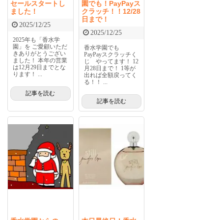
セールスタートし
園でも！PayPayス
ました！
クラッチ！！12/28
日まで！
2025/12/25
2025/12/25
2025年も「香水学
園」を ご愛顧いただ
香水学園でも
きありがとうござい
PayPayスクラッチく
ました！ 本年の営業
じ やってます！ 12
は12月29日までとな
月28日まで！ 1等が
ります！ ...
出れば全額戻ってく
る！！ ...
記事を読む
記事を読む