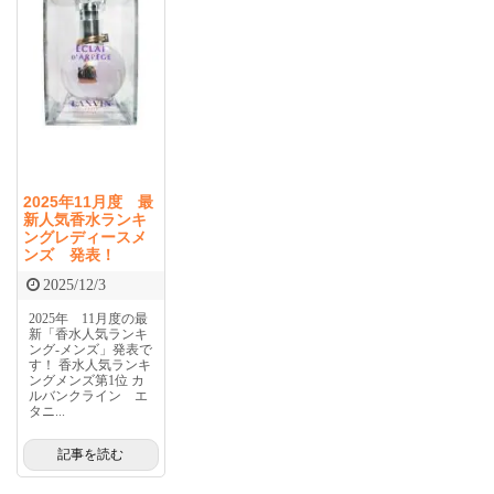
2025年11月度 最
新人気香水ランキ
ングレディースメ
ンズ 発表！
2025/12/3
2025年 11月度の最
新「香水人気ランキ
ング-メンズ」発表で
す！ 香水人気ランキ
ングメンズ第1位 カ
ルバンクライン エ
タニ...
記事を読む