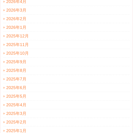
2026年4月
2026年3月
2026年2月
2026年1月
2025年12月
2025年11月
2025年10月
2025年9月
2025年8月
2025年7月
2025年6月
2025年5月
2025年4月
2025年3月
2025年2月
2025年1月