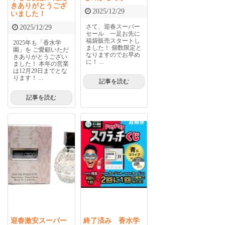
きありがとうござ
2025/12/29
いました！
さて、迎春スーパー
2025/12/29
セール 一足お先に
福袋販売スタートし
2025年も「香水学
ました！ 個数限定と
園」を ご愛顧いただ
なりますのでお早め
きありがとうござい
に！ ...
ました！ 本年の営業
は12月29日までとな
ります！ ...
記事を読む
記事を読む
迎春激安スーパー
終了済み 香水学