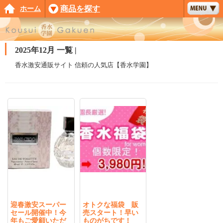
ホーム
商品を探す
2025年12月 一覧 |
香水激安通販サイト 信頼の人気店【香水学園】
迎春激安スーパー
オトクな福袋 販
セール開催中！今
売スタート！早い
年もご愛顧いただ
ものがちです！