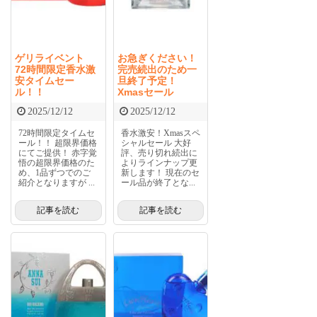
ゲリライベント
お急ぎください！
72時間限定香水激
完売続出のため一
安タイムセー
旦終了予定！
ル！！
Xmasセール
2025/12/12
2025/12/12
72時間限定タイムセ
香水激安！Xmasスペ
ール！！ 超限界価格
シャルセール 大好
にてご提供！ 赤字覚
評、売り切れ続出に
悟の超限界価格のた
よりラインナップ更
め、1品ずつでのご
新します！ 現在のセ
紹介となりますが ...
ール品が終了とな...
記事を読む
記事を読む