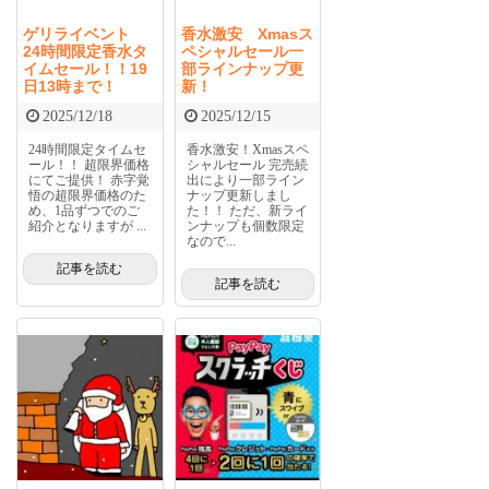
ゲリライベント
香水激安 Xmasス
24時間限定香水タ
ペシャルセール一
イムセール！！19
部ラインナップ更
日13時まで！
新！
2025/12/18
2025/12/15
24時間限定タイムセ
香水激安！Xmasスペ
ール！！ 超限界価格
シャルセール 完売続
にてご提供！ 赤字覚
出により一部ライン
悟の超限界価格のた
ナップ更新しまし
め、1品ずつでのご
た！！ ただ、新ライ
紹介となりますが ...
ンナップも個数限定
なので...
記事を読む
記事を読む