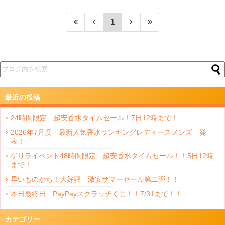
1
最近の投稿
24時間限定 超安香水タイムセール！7日12時まで！
2026年7月度 最新人気香水ランキングレディースメンズ 発
表！
ゲリライベント48時間限定 超安香水タイムセール！！5日12時
まで！
早いものがち！大好評 激安サマーセール第二弾！！
本日最終日 PayPayスクラッチくじ！！7/31まで！！
カテゴリー