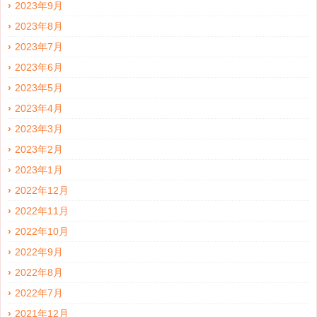
2023年9月
2023年8月
2023年7月
2023年6月
2023年5月
2023年4月
2023年3月
2023年2月
2023年1月
2022年12月
2022年11月
2022年10月
2022年9月
2022年8月
2022年7月
2021年12月