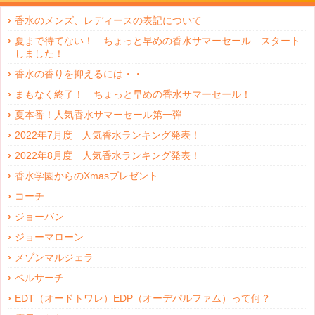
香水のメンズ、レディースの表記について
夏まで待てない！ ちょっと早めの香水サマーセール スタート
しました！
香水の香りを抑えるには・・
まもなく終了！ ちょっと早めの香水サマーセール！
夏本番！人気香水サマーセール第一弾
2022年7月度 人気香水ランキング発表！
2022年8月度 人気香水ランキング発表！
香水学園からのXmasプレゼント
コーチ
ジョーバン
ジョーマローン
メゾンマルジェラ
ベルサーチ
EDT（オードトワレ）EDP（オーデパルファム）って何？