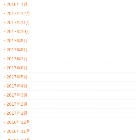
2018年1月
2017年12月
2017年11月
2017年10月
2017年9月
2017年8月
2017年7月
2017年6月
2017年5月
2017年4月
2017年3月
2017年2月
2017年1月
2016年12月
2016年11月