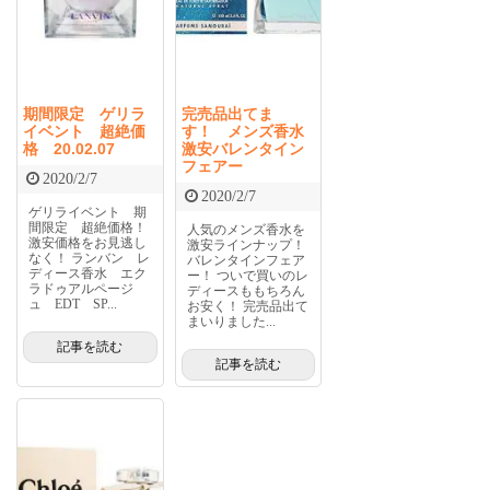
期間限定 ゲリラ
完売品出てま
イベント 超絶価
す！ メンズ香水
格 20.02.07
激安バレンタイン
フェアー
2020/2/7
2020/2/7
ゲリライベント 期
間限定 超絶価格！
人気のメンズ香水を
激安価格をお見逃し
激安ラインナップ！
なく！ ランバン レ
バレンタインフェア
ディース香水 エク
ー！ ついで買いのレ
ラドゥアルページ
ディースももちろん
ュ EDT SP...
お安く！ 完売品出て
まいりました...
記事を読む
記事を読む