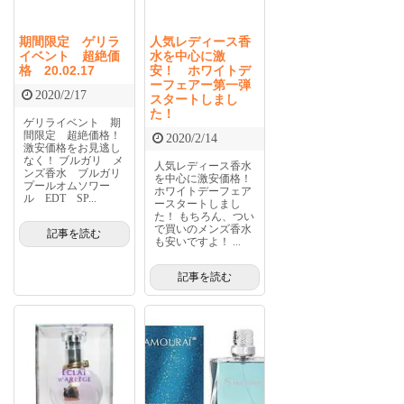
期間限定 ゲリラ
人気レディース香
イベント 超絶価
水を中心に激
格 20.02.17
安！ ホワイトデ
ーフェアー第一弾
2020/2/17
スタートしまし
た！
ゲリライベント 期
間限定 超絶価格！
2020/2/14
激安価格をお見逃し
なく！ ブルガリ メ
人気レディース香水
ンズ香水 ブルガリ
を中心に激安価格！
プールオムソワー
ホワイトデーフェア
ル EDT SP...
ースタートしまし
た！ もちろん、つい
で買いのメンズ香水
記事を読む
も安いですよ！ ...
記事を読む