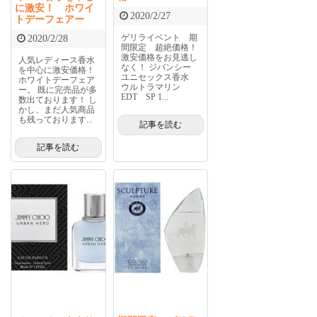
に激安！ ホワイ
2020/2/27
トデーフェアー
ゲリライベント 期
2020/2/28
間限定 超絶価格！
激安価格をお見逃し
人気レディース香水
なく！ ジバンシー
を中心に激安価格！
ユニセックス香水
ホワイトデーフェア
ウルトラマリン
ー。 既に完売品が多
EDT SP 1...
数出ております！ し
かし、まだ人気商品
も残っております...
記事を読む
記事を読む