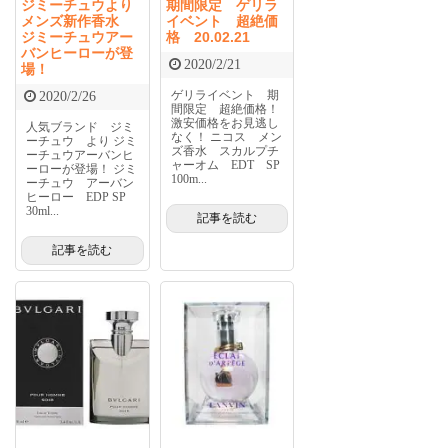
ジミーチュウより
期間限定 ゲリラ
メンズ新作香水
イベント 超絶価
ジミーチュウアー
格 20.02.21
バンヒーローが登
2020/2/21
場！
ゲリライベント 期
2020/2/26
間限定 超絶価格！
激安価格をお見逃し
人気ブランド ジミ
なく！ ニコス メン
ーチュウ より ジミ
ズ香水 スカルプチ
ーチュウアーバンヒ
ャーオム EDT SP
ーローが登場！ ジミ
100m...
ーチュウ アーバン
ヒーロー EDP SP
30ml...
記事を読む
記事を読む