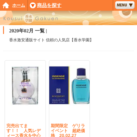
ホーム
商品を探す
2020年02月 一覧 |
香水激安通販サイト 信頼の人気店【香水学園】
完売出てま
期間限定 ゲリラ
す！！ 人気レデ
イベント 超絶価
ィース香水を中心
格 20.02.27