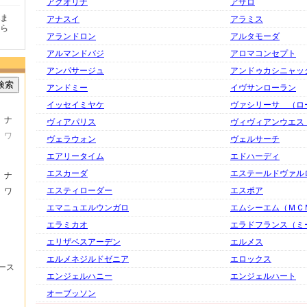
アクオリナ
アザロ
たの
商品が早く届いたのでよか
好きな香水を、いろいろ少
気持ち
アナスイ
アラミス
ったです。また利用させて
量試せるところが魅力でし
した。
アランドロン
アルタモーダ
もらいます！
た。
いたし
アルマンドバジ
アロマコンセプト
アンパサージュ
アンドゥカシニャッ
検索
アンドミー
イヴサンローラン
イッセイミヤケ
ヴァシリーサ （ロ
ナ
ヴィアパリス
ヴィヴィアンウエス
ワ
ヴェラウォン
ヴェルサーチ
エアリータイム
エドハーディ
エスカーダ
エステールドヴァル
ナ
エスティローダー
エスポア
ワ
エマニュエルウンガロ
エムシーエム（ＭＣ
エラミカオ
エラドフランス（ミ
エリザベスアーデン
エルメス
エルメネジルドゼニア
エロックス
ース
エンジェルハニー
エンジェルハート
オーブッソン