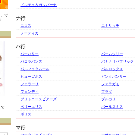
ドルチェ＆ガッバーナ
国」で
ナ行
が
ニコス
ニナリッチ
ノーティカ
ハ行
バーバリー
パームツリー
パコラバンヌ
バナナリパブリック
パルフェタムール
パルロックス
ヒューゴボス
ピンクパンサー
フェラーリ
フェラガモ
フェンディ
プラダ
ブリトニースピアーズ
ブルガリ
ペリーエリス
ポールスミス
」で
ポリス
マ行