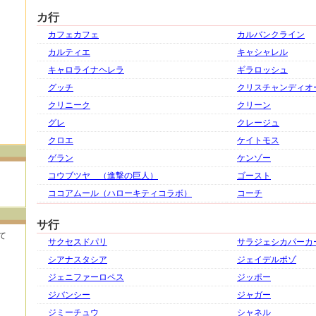
カ行
カフェカフェ
カルバンクライン
カルティエ
キャシャレル
キャロライナヘレラ
ギラロッシュ
グッチ
クリスチャンディオ
クリニーク
クリーン
グレ
クレージュ
クロエ
ケイトモス
ゲラン
ケンゾー
コウブツヤ （進撃の巨人）
ゴースト
ココアムール（ハローキティコラボ）
コーチ
サ行
て
サクセスドパリ
サラジェシカパーカ
シアナスタシア
ジェイデルポゾ
ジェニファーロペス
ジッポー
ジバンシー
ジャガー
ジミーチュウ
シャネル