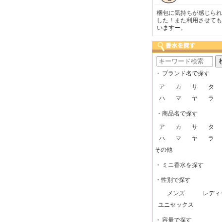
も迅速な発送をしてい
梱包に気持ちが感じられま
こまめにメールを頂け
けるので、助かってい
した！また利用させてもら
で安心できました。
。
いますー。
・
ブランド名で探す
ア
カ
サ
タ
ハ
マ
ヤ
ラ
・商品名で探す
ア
カ
サ
タ
ハ
マ
ヤ
ラ
その他
・
ミニ香水を探す
・性別で探す
メンズ
レディ
ユニセックス
・
容量で探す