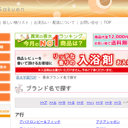
欲しい物リスト
お支払い・配送について
お問い合せ
TOP
｜
｜
｜
｜
香水学園TOP
>
香水ブランド名で探す
>>ア
>>カ
>>サ
>>タ
>>ナ
>>ハ
>>マ
>>ヤ
>>ラ
>
ア行
アバクロンビー＆フィッチ
アクアシャボン
しらすさん
MMさん