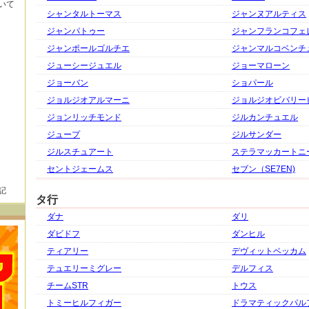
いて
シャンタルトーマス
ジャンヌアルティス
ジャンパトゥー
ジャンフランコフェ
ジャンポールゴルチエ
ジャンマルコベンチ
ジューシージュエル
ジョーマローン
ジョーバン
ショパール
ジョルジオアルマーニ
ジョルジオビバリー
ジョンリッチモンド
ジルカンチュエル
ジュープ
ジルサンダー
ジルスチュアート
ステラマッカートニ
セントジェームス
セブン（SE7EN)
記
タ行
ダナ
ダリ
ダビドフ
ダンヒル
ティアリー
デヴィットベッカム
テュエリーミグレー
デルフィス
チームSTR
トウス
トミーヒルフィガー
ドラマティックパル