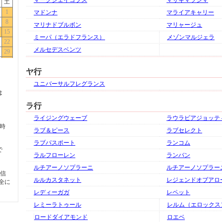
マークジェイコブス
マサキマツシマ
マドンナ
マライアキャリー
マリナドブルボン
マリャージュ
ミーパ（エラドフランス）
メゾンマルジェラ
メルセデスベンツ
ヤ行
ユニバーサルフレグランス
は
ラ行
ライジングウェーブ
ラウラビアジョッテ
5時
ラブ＆ピース
ラブセレクト
ラブパスポート
ランコム
で
ラルフローレン
ランバン
ルチアーノソプラーニ
ルチアーノソプラー
信
ルルカスタネット
レジェンドオブアロ
全に
レディーガガ
レペット
レミーラトゥール
レルム（エロックス
ロードダイアモンド
ロエベ