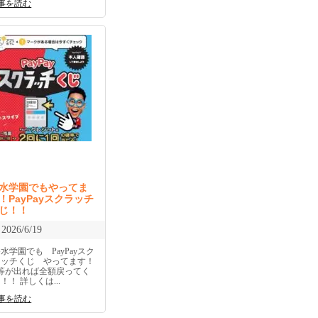
事を読む
水学園でもやってま
！PayPayスクラッチ
じ！！
2026/6/19
水学園でも PayPayスク
ラッチくじ やってます！
1等が出れば全額戻ってく
！！ 詳しくは...
事を読む