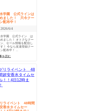
水学園 公式ラインは
めました！ 只今クー
ン配布中！
2026/6/4
香水学園 公式ライン は
じめました！ オトクなクー
ポン、セール情報を配信し
ます！ 今なら友達登録クー
ン配布中！ ...
事を読む
リライベント 48時間
安香水タイムセー