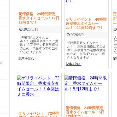
驚愕価格 24時間限定
完
香水タイムセール！12日
が
ゲリライベント 48時間
12時まで！
二
超安香水タイムセー
ル！！11日12時まで！
2026/6/11
2026/6/9
24時間限定タイムセー
ル！！ 超限界価格にてご提
48時間限定タイムセー
供！ 赤字覚悟の超限界価格
ル！！ 超限界価格にてご提
のため、単品ずつでのご紹
供！ 赤字覚悟の超限界価格
介となりますが ...
切
のため、単品ずつでのご紹
介となりますが ...
記事を読む
記
ル
記事を読む
驚愕価格 24時間限定
香水タイムセール！5日
ゲリライベント 72時間
12時まで！