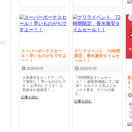
記
ァム）
スーパーボーナスセー
ゲリライベント 72時間
ル！早いものがちですよ
限定 香水激安タイムセ
ー！！
ール！！
2026/6/19
2026/6/19
人気香水をピックアップし
72時間限定タイムセー
香
て激安に！ 早いものがちで
ル！！ 超限界価格にてご提
す
す！ お早めにどうぞ！ 人
供！ エルメス 人気ユニセ
く
気香水が超激安！ ...
ックス香水 ナイルの庭
E...
記事を読む
記事を読む
香
る
記