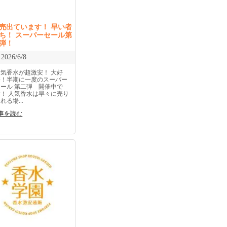
売出ています！ 早い者
ち！ スーパーセール第
弾！
2026/6/8
人気香水が超激安！ 大好
評！半期に一度のスーパー
セール 第二弾 開催中で
す！ 人気香水は早々に売り
れる場...
事を読む