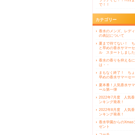
ラッチくじ！！7/31ま
で！！
カテゴリー
香水のメンズ、レディ
の表記について
夏まで待てない！ ち
と早めの香水サマーセ
ル スタートしました
香水の香りを抑えるに
は・・
まもなく終了！ ちょ
早めの香水サマーセー
夏本番！人気香水サマ
ール第一弾
2022年7月度 人気
ンキング発表！
2022年8月度 人気
ンキング発表！
香水学園からのXmas
ゼント
コーチ