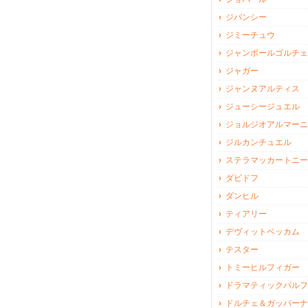
ジバンシー
ジミーチュウ
ジャンポールゴルチェ
ジャガー
ジャンヌアルティス
ジューシージュエル
ジョルジオアルマーニ
ジルカンチュエル
ステラマッカートニー
ダビドフ
ダンヒル
ティアリー
デヴィットベッカム
テスター
トミーヒルフィガー
ドラマティックパルフ
ドルチェ＆ガッバーナ