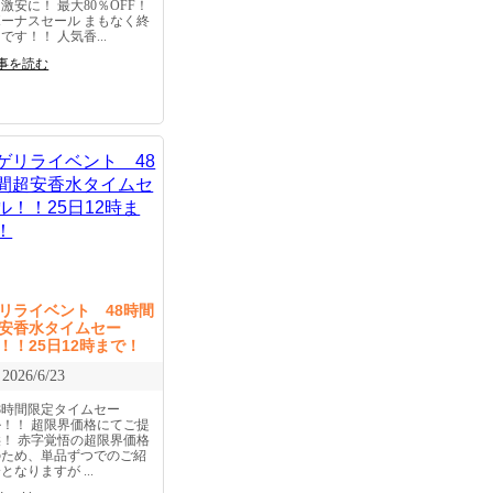
激安に！ 最大80％OFF！
ボーナスセール まもなく終
です！！ 人気香...
事を読む
リライベント 48時間
安香水タイムセー
！！25日12時まで！
2026/6/23
48時間限定タイムセー
ル！！ 超限界価格にてご提
供！ 赤字覚悟の超限界価格
のため、単品ずつでのご紹
となりますが ...