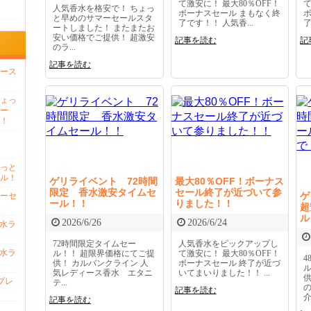
て激安に！ 最大80％OFF！
て
人気香水を格安で！ ちょっ
ボーナスセール まもなく終
と早めのサマーセールスタ
了です！！ 人気香...
了
ートしました！ またまたお
安い価格でご提供！ 超激安
記事を読む
記
のラ...
記事を読む
ース
ょっ
ー
！
っと
ル！
ゲリライベント 72時間
最大80％OFF！ボーナス
限定 香水激安タイムセ
セール終了が近づいて参
ゲ
ーセ
ール！！
りました！！
超
ル
2026/6/26
2026/6/24
香水ラ
72時間限定タイムセー
人気香水をピックアップし
香水ラ
ル！！ 超限界価格にてご提
て激安に！ 最大80％OFF！
供！ カルバンクライン 人
ボーナスセール 終了が近づ
気レディース香水 エタニ
いてまいりました！！ ...
プレ
テ...
記事を読む
介
記事を読む