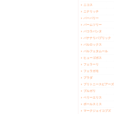
ニコス
ニナリッチ
バーバリー
パームツリー
パコラバンヌ
バナナリパブリック
パルロックス
パルフェタムール
ヒューゴボス
フェラーリ
フェラガモ
プラダ
ブリトニースピアーズ
ブルガリ
ペリーエリス
ポールスミス
マークジェイコブズ