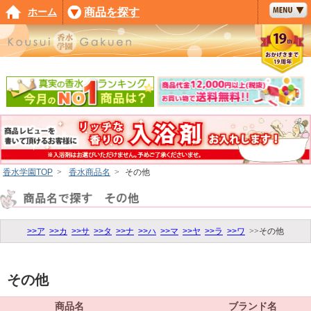
ホーム
商品を探す
香水学園TOP
>
香水商品名
>
その他
>>ア
>>カ
>>サ
>>タ
>>ナ
>>ハ
>>マ
>>ヤ
>>ラ
>>ワ
>>その他
その他
商品名
ブランド名