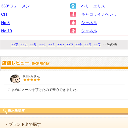
360°フォーメン
ペリーエリス
CH
キャロライナヘレラ
No.5
シャネル
No.19
シャネル
>>ア
>>カ
>>サ
>>タ
>>ナ
>>ハ
>>マ
>>ヤ
>>ラ
>>ワ
>>その他
KURAさん
こまめにメールを頂けたので安心できました。
ブランド名で探す
・