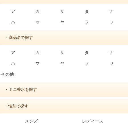
ア
カ
サ
タ
ナ
ハ
マ
ヤ
ラ
ワ
・商品名で探す
ア
カ
サ
タ
ナ
ハ
マ
ヤ
ラ
ワ
その他
ミニ香水を探す
・
・性別で探す
メンズ
レディース