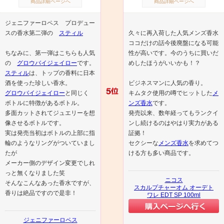
商品詳細ページへ
商品詳細ページへ
ジェニファーロペス プロデュー
スの香水第二弾の
スティル
久々に再入荷した人気メンズ香水
ココだけの話今後廃盤になる可能
ちなみに、第一弾はこちらも人気
性が高いです。今のうちに買いだ
の
グロウバイジェイロー
です。
めしたほうがいいかも！？
スティル
は、トップの香料に日本
酒を使った珍しい香水。
ビジネスマンに人気の香り。
グロウバイジェイロー
と同じく
キムタク使用の噂でヒットした
メ
ボトルに特徴があるボトル。
ンズ香水
です。
多面カットされてジュエリーを想
発売以来、数年経ってもランクイ
像させるボトルです。
ンし続けるのはやはり実力がある
実は発売当初はボトルの上部に指
証拠！
輪のようなリングがついていまし
セクシーな
メンズ香水
を求めてつ
たが
ける方も多い商品です。
メーカー側のデザイン変更でしれ
っと無くなりました笑
ニコス
そんなこんなあった香水ですが、
スカルプチャーオム オーデト
香りは絶品ですので是非！
ワレ EDT SP 100ml
ジェニファーロペス