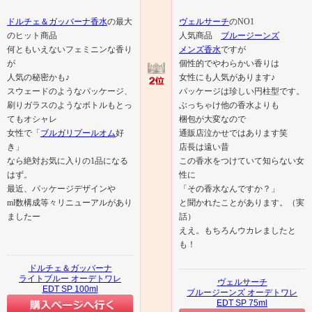
ドルチェ＆ガッバーナ香水
の最大
ヴェルサーチ
のNO1
のヒット商品
人気商品
ブルージーンズ
何ともいえないフェミニンな香り
メンズ香水
ですが
が
個性的でやわらかい香りは
人気の秘密かも♪
女性にも人気があります♪
スウェードのようなパッケージ、
パッケージは珍しい円柱型です。
刷りガラスのようなボトルもとっ
ぶっちゃけ他の香水よりも
てもオシャレ
梱包が大変なので
女性で「
ブルガリプールオム
好
通販店泣かせではあります笑
き」
店長は遠い昔
なら絶対お気に入りの1品になる
この香水をつけていて知らない女
はず。
性に
最近、パッケージデザインや
「その香水なんですか？」
ml数構成等々リニューアルがあり
と聞かれたことがあります。（実
ましたー
話）
ええ。もちろんウカレましたと
も！
ドルチェ＆ガッバーナ
ライトブルー オーデトワレ
ヴェルサーチ
EDT SP 100ml
ブルージーンズ オーデトワレ
EDT SP 75ml