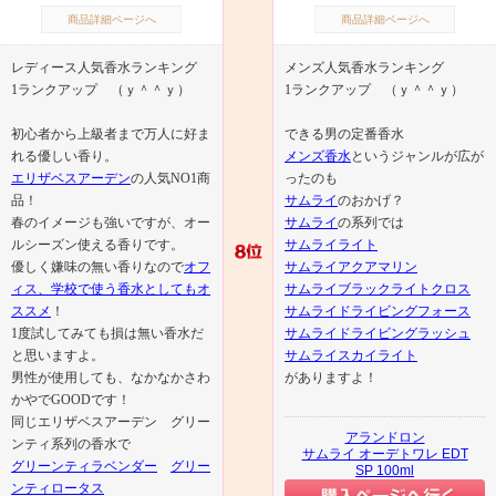
商品詳細ページへ
商品詳細ページへ
レディース人気香水ランキング
メンズ人気香水ランキング
1ランクアップ （ｙ＾＾ｙ）
1ランクアップ （ｙ＾＾ｙ）
初心者から上級者まで万人に好ま
できる男の定番香水
れる優しい香り。
メンズ香水
というジャンルが広が
エリザベスアーデン
の人気NO1商
ったのも
品！
サムライ
のおかげ？
春のイメージも強いですが、オー
サムライ
の系列では
ルシーズン使える香りです。
サムライライト
優しく嫌味の無い香りなので
オフ
サムライアクアマリン
ィス、学校で使う香水としてもオ
サムライブラックライトクロス
ススメ
！
サムライドライビングフォース
1度試してみても損は無い香水だ
サムライドライビングラッシュ
と思いますよ。
サムライスカイライト
男性が使用しても、なかなかさわ
がありますよ！
かやでGOODです！
同じエリザベスアーデン グリー
アランドロン
ンティ系列の香水で
サムライ オーデトワレ EDT
グリーンティラベンダー
グリー
SP 100ml
ンティロータス