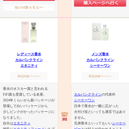
他のml数を見る>>
レディース香水
メンズ香水
カルバンクライン
カルバンクライン
エタニティ
シーケーワン
商品詳細ページへ
商品詳細ページへ
香水のオスカー賞と言われる
FiFi賞も受賞している名香。
カルバンクライン
の代表作
2024年くらいから新パッケージが
シーケーワン
登場して白いパッケージから
日本で香水が一般に広がった
少しピンクがかったパッケージに
火付け役といっても過言ではあり
なりました。
ません。
自分は
エタニティ
兄弟香水といってもいい
シーケー
彼氏に
エタニティフォーメン
をプ
ビー
とは好みが分かれるところ。