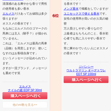
清潔感のある爽やかな香りで男性
る香水です！
の使用者も多い香水
メンズ香水
で掲載をしていますが
エルメス
だけあってお値段は多少
ユニセックスで使える香水
です。
張りますが
女性の使用率が高いのが人気の秘
オススメの香水です！
密
ちなみにエルメスのロゴマークの
万人受けしやすい香りなので
馬車には主人（騎手？）が描かれ
上級者はもちろんのこと、香水初
ていません。
心者でも気に入りやすい香水で
これは、「エルメスは最高の馬車
す。
（品物）を用意しますが、使いこ
常に爽やかでいたい人にオススメ
なすのはお客様自身です」
の香水です！
というメッセージが込められてい
ます。
ジバンシー
さすが一流ブランド、メッセージ
ウルトラマリン オーデトワレ
も重めです笑
EDT SP 100ml
エルメス
ナイルの庭 EDP SP 30ml
他のml数を見る>>