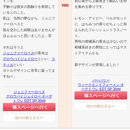
インを、
初心者から上級者まで幅広い支持
手触りは彼女の肌触りを表現して
を集める香りです。
いるとのこと。
私は、当然の事ながら、ジェニフ
レモン、アイビー、ベルガモット
ァーロペスと
に、はちみつの香りがちょっと加
肌を交わした経験はありませんが
えられたフレッシュシトラスノー
ほぉぉぉっと思いましたよ。笑
ト。
男性の柑橘系の香水は少ないので
それはそうと
柑橘系好きの男性にとってはマス
ジェニファーロペス
の香水は
トアイテムかも
グロウバイジェイロー
といい、
ス
ティル
といい
新デザインが登場しました！
ボトルデザインに非常に凝ってま
すねー。
バーバリー
ウィークエンドフォーメン オ
ーデトワレ EDT SP 30ml
ジェニファーロペス
グロウバイジェイロー オーデ
トワレ EDT SP 30ml
他のml数を見る>>
他のml数を見る>>