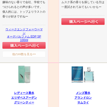
嫌味のない香りで会社、学校でも
ムスク系の香りを探している方は
つけられるとの声が多いです。
一度試されてみてもいいかもー
個人的には、トップよりラストの
香りが好きですねー
ウィークエンドフォーウーマ
ン
オーデパルファム EDP SP
100ml
他のml数を見る>>
レディース香水
メンズ香水
エリザベスアーデン
アランドロン
グリーンティー
サムライ