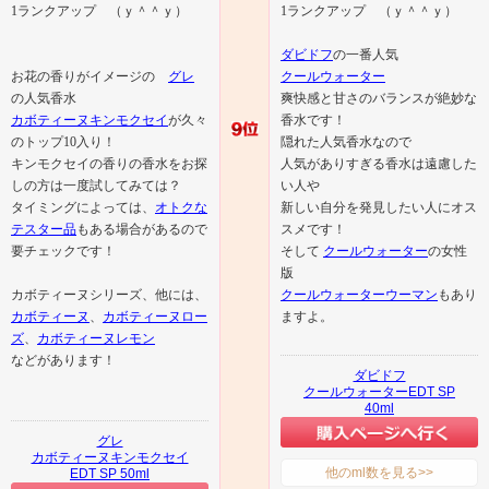
1ランクアップ （ｙ＾＾ｙ）
1ランクアップ （ｙ＾＾ｙ）
ダビドフ
の一番人気
お花の香りがイメージの
グレ
クールウォーター
の人気香水
爽快感と甘さのバランスが絶妙な
カボティーヌキンモクセイ
が久々
香水です！
のトップ10入り！
隠れた人気香水なので
キンモクセイの香りの香水をお探
人気がありすぎる香水は遠慮した
しの方は一度試してみては？
い人や
タイミングによっては、
オトクな
新しい自分を発見したい人にオス
テスター品
もある場合があるので
スメです！
要チェックです！
そして
クールウォーター
の女性
版
カボティーヌシリーズ、他には、
クールウォーターウーマン
もあり
カボティーヌ
、
カボティーヌロー
ますよ。
ズ
、
カボティーヌレモン
などがあります！
ダビドフ
クールウォーターEDT SP
40ml
グレ
カボティーヌキンモクセイ
他のml数を見る>>
EDT SP 50ml