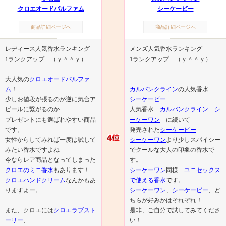
クロエオードパルファム
シーケービー
商品詳細ページへ
商品詳細ページへ
レディース人気香水ランキング
メンズ人気香水ランキング
1ランクアップ （ｙ＾＾ｙ）
1ランクアップ （ｙ＾＾ｙ）
大人気の
クロエオードパルファ
ム
！
カルバンクライン
の人気香水
少しお値段が張るのが逆に気合ア
シーケービー
ピールに繋がるのか
人気香水
カルバンクライン シ
プレゼントにも選ばれやすい商品
ーケーワン
に続いて
です。
発売された
シーケービー
女性からしてみれば一度は試して
シーケーワン
より少しスパイシー
みたい香水ですよね
でクールな大人の印象の香水で
今ならレア商品となってしまった
す。
クロエのミニ香水
もあります！
シーケーワン
同様
ユニセックス
クロエハンドクリーム
なんかもあ
で使える香水
です。
りますよー。
シーケーワン
、
シーケービー
、ど
ちらが好みかはそれぞれ！
また、クロエには
クロエラブスト
是非、ご自分で試してみてくださ
ーリー
、
い！