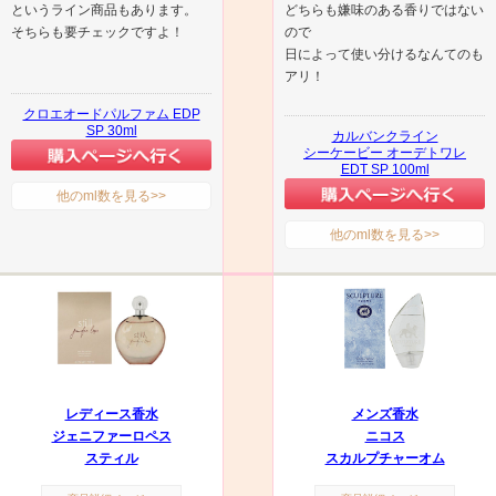
というライン商品もあります。
どちらも嫌味のある香りではない
そちらも要チェックですよ！
ので
日によって使い分けるなんてのも
アリ！
クロエオードパルファム EDP
SP 30ml
カルバンクライン
シーケービー オーデトワレ
EDT SP 100ml
他のml数を見る>>
他のml数を見る>>
レディース香水
メンズ香水
ジェニファーロペス
ニコス
スティル
スカルプチャーオム