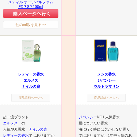
スティル オーデパルファム
EDP SP 100ml
他のml数を見る>>
レディース香水
メンズ香水
エルメス
ジバンシー
ナイルの庭
ウルトラマリン
商品詳細ページへ
商品詳細ページへ
超一流ブランド
ジバンシー
NO1 人気香水
エルメス
の
夏につけたい香水
人気NO1香水
ナイルの庭
海に行く時には欠かせない香り
レディース香水
ではありますが
ではありますが、1年中人気のあ