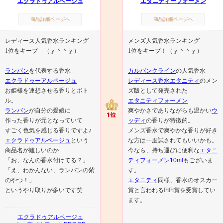
エクラドゥアルページュ
エタニティーフォーメン
商品詳細ページへ
商品詳細ページへ
レディース人気香水ランキング
メンズ人気香水ランキング
1位をキープ （ｙ＾＾ｙ）
1位をキープ！（ｙ＾＾ｙ）
ランバン
を代表する香水
カルバンクライン
の人気香水
エクラドゥーアルページュ
レディース香水エタニティ
のメン
お姫様を連想させる香りとボト
ズ版として発売された
ル。
エタニティフォーメン
ランバン
が自分の愛娘に
爽やかさでありながらも温かい
ウ
作った香りが元となっていて
ッディ
の香りが特徴的。
すごく色気を感じる香りですよ♪
メンズ香水で爽やかな香りが好き
エクラドゥアルページュ
という
な方は一度試されてもいいかも。
商品名が難しいのか
今なら、持ち運びに便利な
エタニ
「お、なんの香水付けてる？」
ティフォーメン10ml
もございま
「え、わかんない、ランバンの紫
す。
のやつ！」
エタニティ
同様、香水のオスカー
というやり取りが多いです笑
賞と言われるFiFi賞を受賞してい
ます。
エクラドゥアルページュ