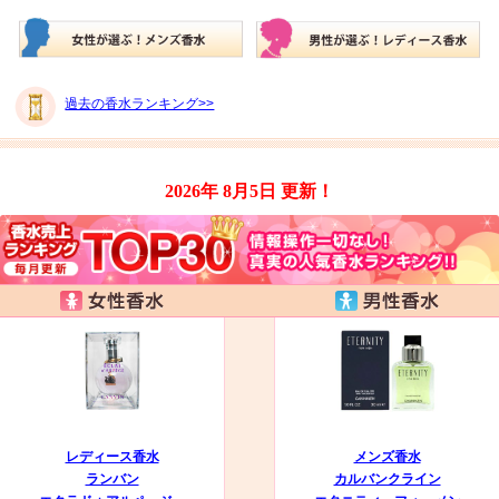
過去の香水ランキング>>
2026年 8月5日
更新！
レディース香水
メンズ香水
ランバン
カルバンクライン