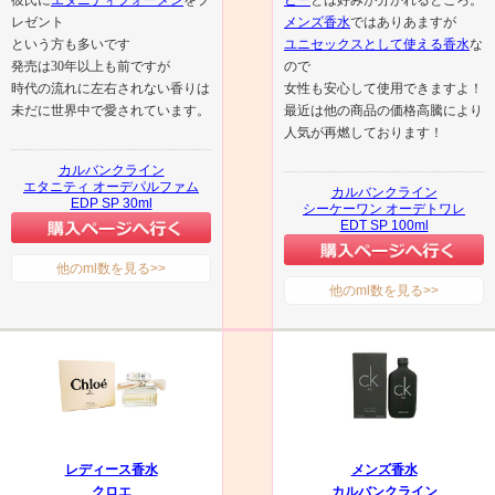
レゼント
メンズ香水
ではありあますが
という方も多いです
ユニセックスとして使える香水
な
発売は30年以上も前ですが
ので
時代の流れに左右されない香りは
女性も安心して使用できますよ！
未だに世界中で愛されています。
最近は他の商品の価格高騰により
人気が再燃しております！
カルバンクライン
エタニティ オーデパルファム
カルバンクライン
EDP SP 30ml
シーケーワン オーデトワレ
EDT SP 100ml
他のml数を見る>>
他のml数を見る>>
レディース香水
メンズ香水
クロエ
カルバンクライン