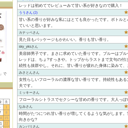
レッドは初めてでレビューみて甘い系が好きなので購入！
うう
2
甘い系の香りが好みな私にはとても良かったです。ボトルと
ていいと思います。
カナッペ
見た目もパッケージもかわいい。香りも甘い香り。
sky_yks
美容師男子です。まさに求めていた香りです。ブルーはブル
レッドは、ちょ?すっきや。トップからラストまで文句の付
続性も抜群やし。それに、甘い香りが疲れた身体に染みて、
みさとん
E」で
！
女性らしいフローラルの濃厚な甘い香りです。持続性もある
夫です。
ミッキー
フローラルシトラスでセクシーな甘めの香りです。大人っぽい
金
土
なみ
-
1
7
8
時間がたつにつれ甘い香りが増してくるような気がします。
4
15
向きかな?
1
22
カンパリ