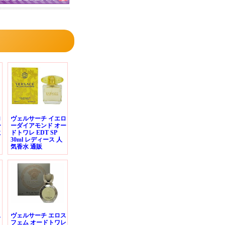
ロ
ヴェルサーチ イエロ
ー
ーダイアモンド オー
ミ
ドトワレ EDT SP
30ml レディース 人
気香水 通販
ス
ヴェルサーチ エロス
フェム オードトワレ