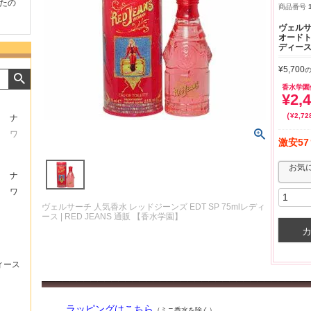
たの
商品が早く届いたのでよか
好きな香水を、いろいろ少
気持ち
商品番号
ったです。また利用させて
量試せるところが魅力でし
した。
もらいます！
た。
いたし
ヴェルサ
オードトワ
ディース
¥
5,700
香水学園
¥
2,
¥
2,72
ナ
ワ
激安57
お気
ナ
ワ
ヴェルサーチ 人気香水 レッドジーンズ EDT SP 75mlレディ
ース | RED JEANS 通販 【香水学園】
ィース
ラッピングはこちら
（ミニ香水を除く）