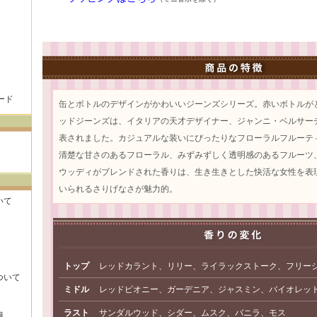
ード
缶とボトルのデザインがかわいいジーンズシリーズ。赤いボトルが
ッドジーンズは、イタリアの天才デザイナー、ジャンニ・ベルサーチ
表されました。カジュアルな装いにぴったりなフローラルフルーテ
清楚な甘さのあるフローラル、みずみずしく透明感のあるフルーツ
ウッディがブレンドされた香りは、生き生きとした快活な女性を表
いられるさりげなさが魅力的。
いて
トップ
レッドカラント、リリー、ライラックストーク、フリー
ついて
ミドル
レッドピオニー、ガーデニア、ジャスミン、バイオレッ
ラスト
サンダルウッド、シダー、ムスク、バニラ、モス
識