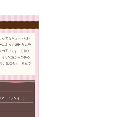
とってもキュートなレ
によって1994年に発
ィの香りです。可憐で
、そして温かみのある
現 。気取らず、素顔で
ジア、イランイラン
ト