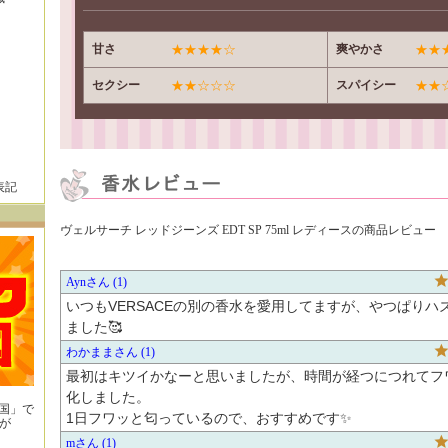
甘さ
★★★★☆
爽やかさ
★★
セクシー
★★☆☆☆
スパイシー
★★
表記
ヴェルサーチ レッドジーンズ EDT SP 75ml レディースの商品レビュー
Ayn
1
いつもVERSACEの別の香水を愛用してますが、やつぱりハ
ました🥰
わかまま
1
最初はキツイかなーと思いましたが、時間が経つにつれてフ
化しました。

王国」で
1日フワッと匂っているので、おすすめです✨️
が
！
m
1