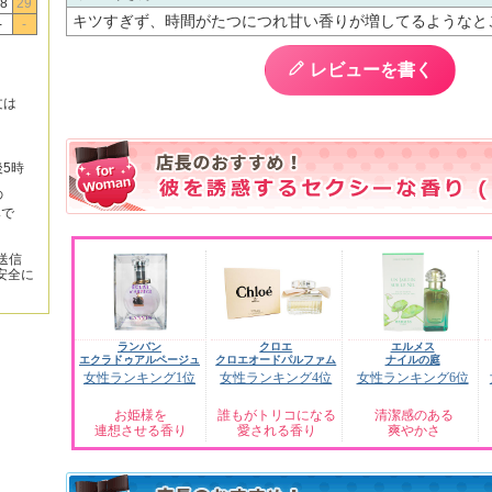
8
29
キツすぎず、時間がたつにつれ甘い香りが増してるようなと
-
-
レビューを書く
文は
後5時
の
みで
送信
安全に
ランバン
クロエ
エルメス
エクラドゥアルページュ
クロエオードパルファム
ナイルの庭
女性ランキング1位
女性ランキング4位
女性ランキング6位
お姫様を
誰もがトリコになる
清潔感のある
連想させる香り
愛される香り
爽やかさ