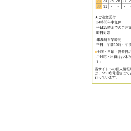
23
24
25
26
27
2
30
31
-
-
-
★ご注文受付
24時間年中無休
平日15時までのご注
即日対応！
□事務所営業時間
平日：午前10時～午
■
土曜・日曜・祝祭日
ご対応・出荷はお休
す。
当サイトへの個人情報
は、SSL暗号通信にて
行っています。