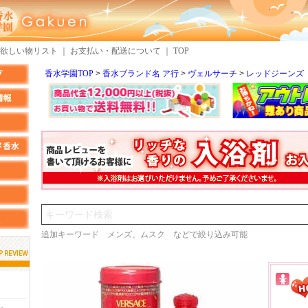
欲しい物リスト
｜
お支払い・配送について
｜
TOP
香水学園TOP
香水ブランド名 ア行
ヴェルサーチ
レッドジーンズ
検索
追加キーワード メンズ、ムスク などで絞り込み可能
しらすさん
MMさん