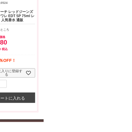
よくお取引が出来ま
おまけありがとうございま
お昼に買って次の日届いた
10524
またよろしくお願い
した。早速レビューを書き
のでちょっとびっくりしま
ます。
ました！
した、また買います！
ーチ レッドジーンズ
レ EDT SP 75ml レ
 人気香水 通販
のところ
価格
480
8
税込
％OFF！
に入りに登録す
る
カートに入れる