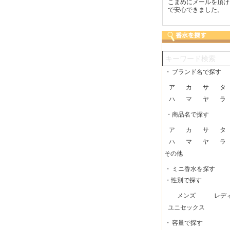
つも迅速な発送をしてい
梱包に気持ちが感じられま
こまめにメールを頂け
だけるので、助かってい
した！また利用させてもら
で安心できました。
す。
いますー。
・
ブランド名で探す
ア
カ
サ
タ
ハ
マ
ヤ
ラ
・商品名で探す
ア
カ
サ
タ
ハ
マ
ヤ
ラ
その他
・
ミニ香水を探す
・性別で探す
メンズ
レデ
ユニセックス
・
容量で探す