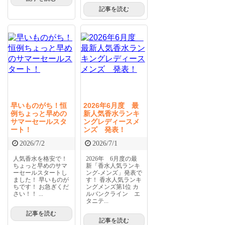
記事を読む
早いものがち！恒
2026年6月度 最
例ちょっと早めの
新人気香水ランキ
サマーセールスタ
ングレディースメ
ート！
ンズ 発表！
2026/7/2
2026/7/1
人気香水を格安で！
2026年 6月度の最
ちょっと早めのサマ
新「香水人気ランキ
ーセールスタートし
ング-メンズ」発表で
ました！ 早いものが
す！ 香水人気ランキ
ちです！ お急ぎくだ
ングメンズ第1位 カ
さい！！ ...
ルバンクライン エ
タニテ...
記事を読む
記事を読む