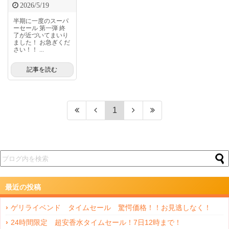
2026/5/19
半期に一度のスーパ
ーセール 第一弾 終
了が近づいてまいり
ました！ お急ぎくだ
さい！！ ...
記事を読む
1
最近の投稿
ゲリライベンド タイムセール 驚愕価格！！お見逃しなく！
24時間限定 超安香水タイムセール！7日12時まで！