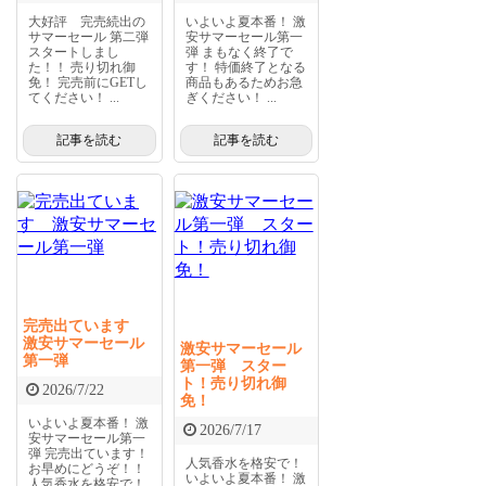
大好評 完売続出の
いよいよ夏本番！ 激
サマーセール 第二弾
安サマーセール第一
スタートしまし
弾 まもなく終了で
た！！ 売り切れ御
す！ 特価終了となる
免！ 完売前にGETし
商品もあるためお急
てください！ ...
ぎください！ ...
記事を読む
記事を読む
完売出ています
激安サマーセール
激安サマーセール
第一弾
第一弾 スター
ト！売り切れ御
2026/7/22
免！
いよいよ夏本番！ 激
2026/7/17
安サマーセール第一
弾 完売出ています！
人気香水を格安で！
お早めにどうぞ！！
いよいよ夏本番！ 激
人気香水を格安で！