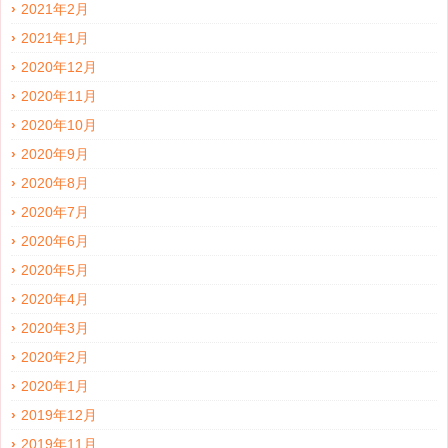
2021年2月
2021年1月
2020年12月
2020年11月
2020年10月
2020年9月
2020年8月
2020年7月
2020年6月
2020年5月
2020年4月
2020年3月
2020年2月
2020年1月
2019年12月
2019年11月