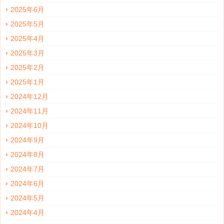
2025年6月
2025年5月
2025年4月
2025年3月
2025年2月
2025年1月
2024年12月
2024年11月
2024年10月
2024年9月
2024年8月
2024年7月
2024年6月
2024年5月
2024年4月