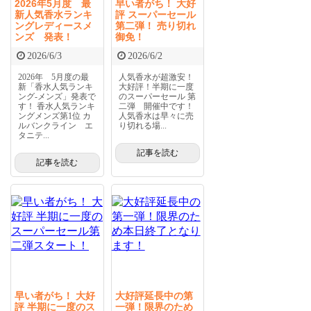
2026年5月度 最
早い者がち！ 大好
新人気香水ランキ
評 スーパーセール
ングレディースメ
第二弾！ 売り切れ
ンズ 発表！
御免！
2026/6/3
2026/6/2
2026年 5月度の最
人気香水が超激安！
新「香水人気ランキ
大好評！半期に一度
ング-メンズ」発表で
のスーパーセール 第
す！ 香水人気ランキ
二弾 開催中です！
ングメンズ第1位 カ
人気香水は早々に売
ルバンクライン エ
り切れる場...
タニテ...
記事を読む
記事を読む
早い者がち！ 大好
大好評延長中の第
評 半期に一度のス
一弾！限界のため