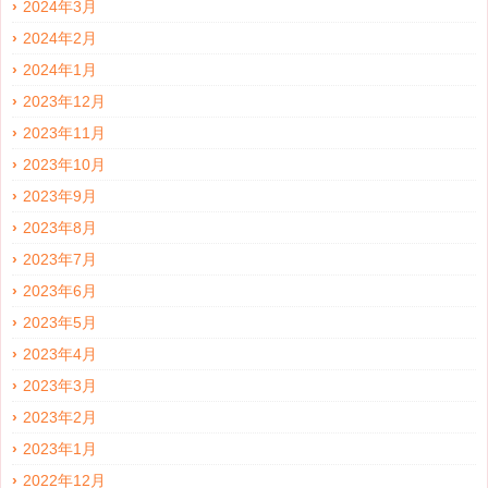
2024年3月
2024年2月
2024年1月
2023年12月
2023年11月
2023年10月
2023年9月
2023年8月
2023年7月
2023年6月
2023年5月
2023年4月
2023年3月
2023年2月
2023年1月
2022年12月