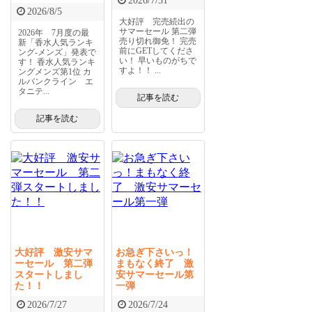
2026/7/31
2026/8/5
大好評 完売続出の
サマーセール 第二弾
2026年 7月度の最
売り切れ御免！ 完売
新「香水人気ランキ
前にGETしてくださ
ング-メンズ」発表で
い！ 早いものがちで
す！ 香水人気ランキ
すよ！！ ...
ングメンズ第1位 カ
ルバンクライン エ
タニテ...
記事を読む
記事を読む
大好評 激安サマ
お急ぎ下さいっ！
ーセール 第二弾
まもなく終了 激
スタートしまし
安サマーセール第
た！！
一弾
2026/7/27
2026/7/24