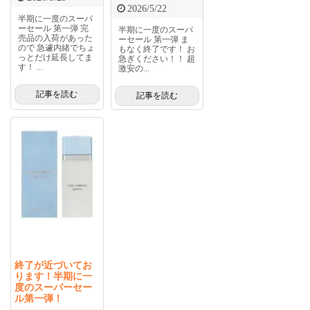
2026/5/22
半期に一度のスーパ
ーセール 第一弾 完
半期に一度のスーパ
売品の入荷があった
ーセール 第一弾 ま
ので 急遽内緒でちょ
もなく終了です！ お
っとだけ延長してま
急ぎください！！ 超
す！ ...
激安の...
記事を読む
記事を読む
終了が近づいてお
ります！半期に一
度のスーパーセー
ル第一弾！