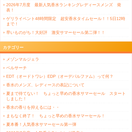
2026年7月度 最新人気香水ランキングレディースメンズ 発
表！
ゲリライベント48時間限定 超安香水タイムセール！！5日12時
まで！
早いものがち！大好評 激安サマーセール第二弾！！
カテゴリー
メゾンマルジェラ
ベルサーチ
EDT（オードトワレ）EDP（オーデパルファム）って何？
香水のメンズ、レディースの表記について
夏まで待てない！ ちょっと早めの香水サマーセール スタート
しました！
香水の香りを抑えるには・・
まもなく終了！ ちょっと早めの香水サマーセール！
夏本番！人気香水サマーセール第一弾