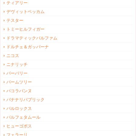
ティアリー
デヴィットベッカム
テスター
トミーヒルフィガー
ドラマティックパルファム
ドルチェ＆ガッバーナ
ニコス
ニナリッチ
バーバリー
パームツリー
パコラバンヌ
バナナリパブリック
パルロックス
パルフェタムール
ヒューゴボス
フェラーリ