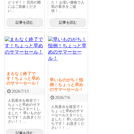
どうぞ！！ 完売の際
た！ お安い価格で人
にはご容赦くださ
気の香水をご提
い...
供！...
記事を読む
記事を読む
まもなく終了で
す！ちょっと早め
早いものがち！恒
のサマーセール！
例！ちょっと早め
のサマーセール！
2026/7/13
2026/7/6
人気香水を格安で！
ちょっと早めのサマ
人気香水を格安で！
ーセールスタートし
ちょっと早めのサマ
ました！ 早いものが
ーセールスタートし
ちです！ お急ぎくだ
ました！ 早いものが
さい！！ ...
ちです！ お急ぎくだ
さい！！ ...
記事を読む