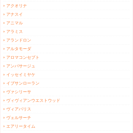
アクオリナ
アナスイ
アニマル
アラミス
アランドロン
アルタモーダ
アロマコンセプト
アンパサージュ
イッセイミヤケ
イブサンローラン
ヴァシリーサ
ヴィヴィアンウエストウッド
ヴィアパリス
ヴェルサーチ
エアリータイム