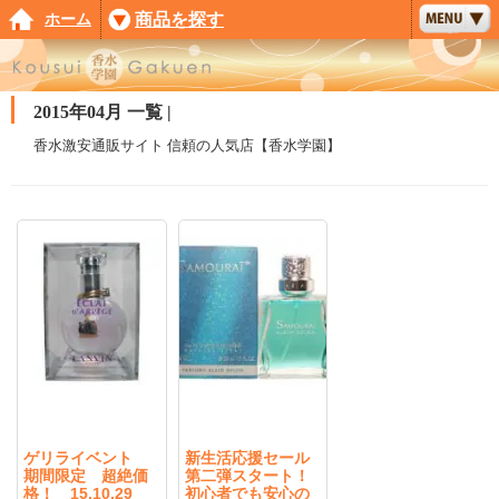
ホーム
商品を探す
2015年04月 一覧 |
香水激安通販サイト 信頼の人気店【香水学園】
ゲリライベント
新生活応援セール
期間限定 超絶価
第二弾スタート！
格！ 15.10.29
初心者でも安心の