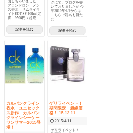
出しちゃいました！
グにて、ブログを書
アランドロン メン
いておりましたが 今
ズ香水 サムライラ
年2015年4月からは
イトEDT SP 100ml 定
こちらで題名も新た
価 9500円 ↓ 超絶...
に...
記事を読む
記事を読む
カルバンクライン
ゲリライベント！
香水 ユニセック
期間限定 超絶価
ス新作 カルバン
格！ 15.12.11
クラインシーケー
2015/4/11
ワンサマー2015登
場！
ゲリライベント！