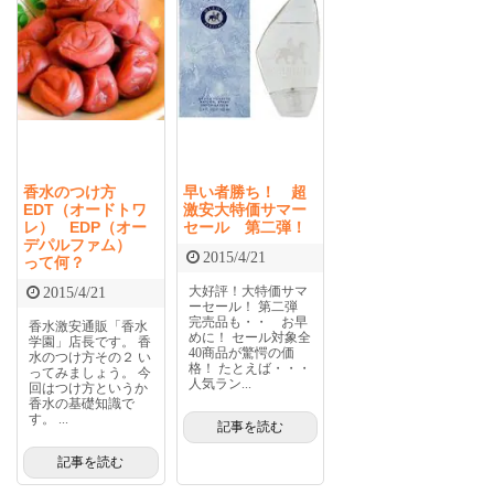
香水のつけ方
早い者勝ち！ 超
EDT（オードトワ
激安大特価サマー
レ） EDP（オー
セール 第二弾！
デパルファム）
2015/4/21
って何？
大好評！大特価サマ
2015/4/21
ーセール！ 第二弾
完売品も・・ お早
香水激安通販「香水
めに！ セール対象全
学園」店長です。 香
40商品が驚愕の価
水のつけ方その２ い
格！ たとえば・・・
ってみましょう。 今
人気ラン...
回はつけ方というか
香水の基礎知識で
す。 ...
記事を読む
記事を読む