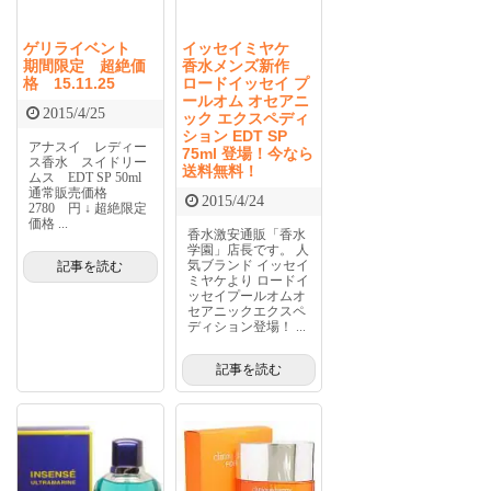
ゲリライベント
イッセイミヤケ
期間限定 超絶価
香水メンズ新作
格 15.11.25
ロードイッセイ プ
ールオム オセアニ
2015/4/25
ック エクスペディ
ション EDT SP
アナスイ レディー
75ml 登場！今なら
ス香水 スイドリー
送料無料！
ムス EDT SP 50ml
通常販売価格
2015/4/24
2780 円 ↓ 超絶限定
価格 ...
香水激安通販「香水
学園」店長です。 人
気ブランド イッセイ
記事を読む
ミヤケより ロードイ
ッセイプールオムオ
セアニックエクスペ
ディション登場！ ...
記事を読む