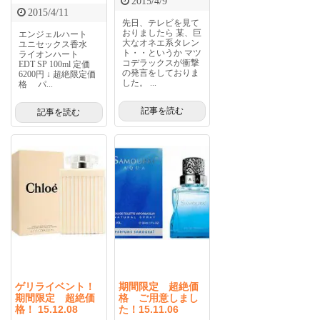
2015/4/9
2015/4/11
先日、テレビを見て
おりましたら 某、巨
エンジェルハート
大なオネエ系タレン
ユニセックス香水
ト・・というか マツ
ライオンハート
コデラックスが衝撃
EDT SP 100ml 定価
の発言をしておりま
6200円 ↓ 超絶限定価
した。 ...
格 パ...
記事を読む
記事を読む
ゲリライベント！
期間限定 超絶価
期間限定 超絶価
格 ご用意しまし
格！ 15.12.08
た！15.11.06