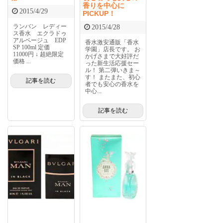
香りを中心に
2015/4/29
PICKUP！
ランバン レディー
2015/4/28
ス香水 エクラドゥ
アルページュ EDP
香水激安通販「香水
SP 100ml 定価
学園」店長です。 お
11000円 ↓ 超絶限定
かげさまで大好評だ
価格 ...
った新生活応援セー
ル！ 第二弾いきま～
す！ またまた、初心
記事を読む
者でも安心の香水を
中心...
記事を読む