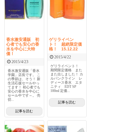
香水激安通販 初
ゲリライベン
心者でも安心の香
ト！ 超絶限定価
水を中心に大特
格！ 15.12.22
価！
2015/4/22
2015/4/23
ゲリライベント！
期間限定価格 また
香水激安通販「香水
また出しました！ カ
学園」店長です。 こ
ルバンクライン レ
の季節は、そう！ 新
ディース香水 エタ
生活応援セールやっ
ニティ EDT SP
てます！ 初心者でも
100ml 定価...
安心の香水を中心に
セール中です～。 売
切...
記事を読む
記事を読む