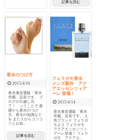
記事を読む
香水のつけ方
フェラガモ香水
メンズ新作 アク
2015/4/16
アエッセンツィア
香水激安通販「香水
ーレ 登場！
学園」店長です。 ブ
ログの引越し完
2015/4/14
了！ ってことで 基
礎から香水のつけ
香水激安通販「香水
方、香水の知識など
学園」店長です。 人
を また１からコツコ
気ブランド フェラガ
ツとお知...
モより フェラガモ
アクアエッセンツィ
アーレ登場！ フェラ
記事を読む
ガモ アクアエ...