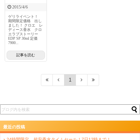
2015/4/6
ゲリライベント！
期間限定価格 出し
ました！ クロエ レ
ディース香水 クロ
エラブストーリー
EDP SP 30ml 定価
7900...
記事を読む
1
最近の投稿
24時間限定 超安香水タイムセール！7日12時まで！