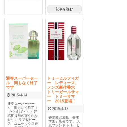
記事を読む
迎春スーパーセー
トミーヒルフィガ
ル 間もなく終了
ー レディース、
です
メンズ新作香水
トミーガールサマ
2015/4/14
ー トミーサマ
ー 2015登場！
迎春スーパーセー
ル 間もなく終了！
2015/4/13
たとえば・・・ 好
感度抜群の爽やかな
香水激安通販「香水
香り！ ラブ＆ピー
学園」店長です。 人
ス ユニセックス香
気ブランド トミーヒ