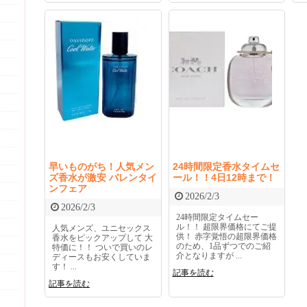
早いものがち！人気メン
24時間限定香水タイムセ
ズ香水が激安 バレンタイ
ール！！4日12時まで！
ンフェア
2026/2/3
2026/2/3
24時間限定タイムセー
ル！！ 超限界価格にてご提
人気メンズ、ユニセックス
供！ 赤字覚悟の超限界価格
香水をピックアップして 大
のため、1品ずつでのご紹
特価に！！ ついで買いのレ
介となりますが ...
ディースもお安くしていま
す！ ...
記事を読む
記事を読む