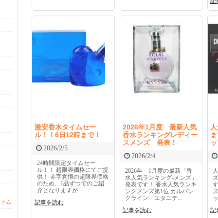
記
激安香水タイムセー
2026年1月度 最新人気
人
ル！！6日12時まで！
香水ランキングレディー
ま
スメンズ 発表！
ッ
2026/2/5
2026/2/4
24時間限定タイムセー
ル！！ 超限界価格にてご提
2026年 1月度の最新「香
供！ 赤字覚悟の超限界価格
水人気ランキング-メンズ」
のため、1品ずつでのご紹
発表です！ 香水人気ランキ
介となりますが ...
ングメンズ第1位 カルバン
クライン エタニテ...
ッ
ァム
記事を読む
記事を読む
記