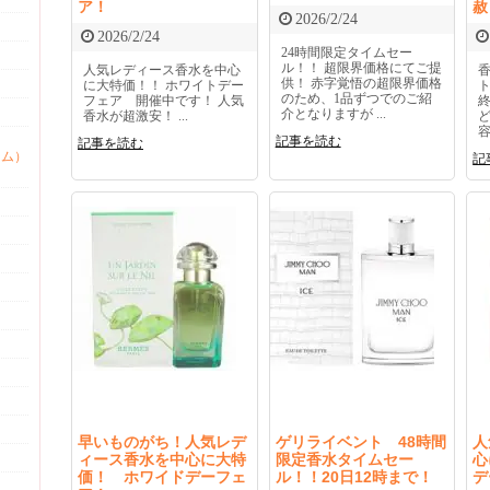
ア！
赦
2026/2/24
2026/2/24
24時間限定タイムセー
ル！！ 超限界価格にてご提
人気レディース香水を中心
供！ 赤字覚悟の超限界価格
に大特価！！ ホワイトデー
のため、1品ずつでのご紹
フェア 開催中です！ 人気
介となりますが ...
香水が超激安！ ...
容
記事を読む
記事を読む
ァム）
記
早いものがち！人気レデ
ゲリライベント 48時間
人
ィース香水を中心に大特
限定香水タイムセー
心
価！ ホワイドデーフェ
ル！！20日12時まで！
デ