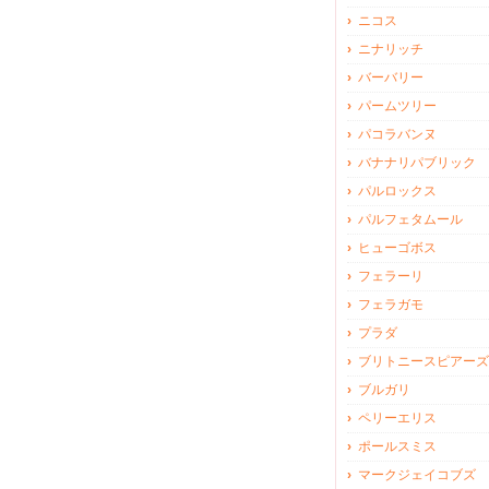
ニコス
ニナリッチ
バーバリー
パームツリー
パコラバンヌ
バナナリパブリック
パルロックス
パルフェタムール
ヒューゴボス
フェラーリ
フェラガモ
プラダ
ブリトニースピアーズ
ブルガリ
ペリーエリス
ポールスミス
マークジェイコブズ