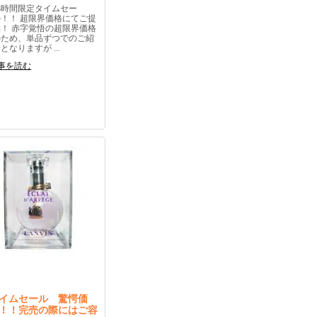
48時間限定タイムセー
ル！！ 超限界価格にてご提
供！ 赤字覚悟の超限界価格
のため、単品ずつでのご紹
となりますが ...
事を読む
イムセール 驚愕価
！！完売の際にはご容