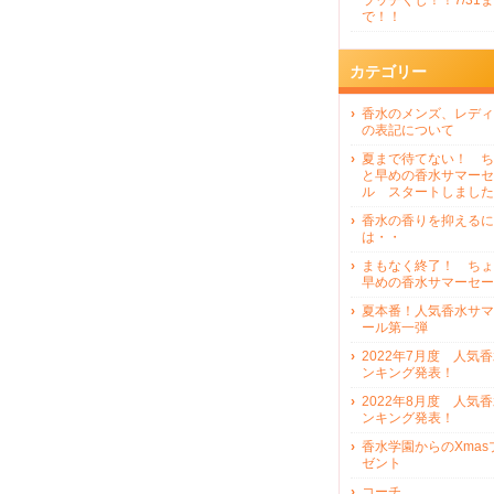
ラッチくじ！！7/31ま
で！！
カテゴリー
香水のメンズ、レディ
の表記について
夏まで待てない！ ち
と早めの香水サマーセ
ル スタートしました
香水の香りを抑えるに
は・・
まもなく終了！ ちょ
早めの香水サマーセー
夏本番！人気香水サマ
ール第一弾
2022年7月度 人気
ンキング発表！
2022年8月度 人気
ンキング発表！
香水学園からのXmas
ゼント
コーチ