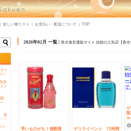
欲しい物リスト
お支払い・配送について
TOP
｜
｜
｜
2026年02月 一覧 |
香水激安通販サイト 信頼の人気店【香水
水タイ
で！
人気香
スメ
間限
ー
ゲ
限
 激
ル
！！
スク
早いものがち！個数限
ゲリライベント 72時間