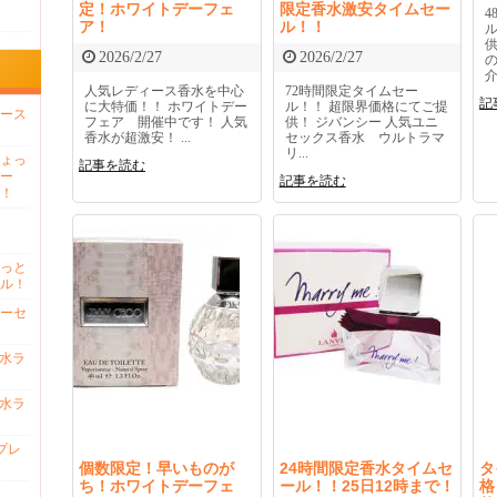
定！ホワイトデーフェ
限定香水激安タイムセー
ア！
ル！！
2026/2/27
2026/2/27
介
人気レディース香水を中心
72時間限定タイムセー
記
に大特価！！ ホワイトデー
ル！！ 超限界価格にてご提
ース
フェア 開催中です！ 人気
供！ ジバンシー 人気ユニ
香水が超激安！ ...
セックス香水 ウルトラマ
リ...
ょっ
記事を読む
ー
記事を読む
！
っと
ル！
ーセ
香水ラ
香水ラ
プレ
個数限定！早いものが
24時間限定香水タイムセ
タ
ち！ホワイトデーフェ
ール！！25日12時まで！
格