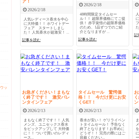
ア！
2026/2/18
2026/2/18
48時間限定タイムセー
ル！！ 超限界価格にてご提
人気レディース香水を中心
供！ 赤字覚悟の超限界価格
に大特価！！ ホワイトデー
のため、1品ずつでのご紹
た
フェア スタートしまし
介となりますが ...
た！ 人気香水が超激安！ ...
記
記事を読む
記事を読む
ウッ
お急ぎください！まもな
タイムセール 驚愕価
お
く終了です！ 激安バレ
格！！ 今だけ更にお安
く
ンタインフェア
くGET！
ン
2026/2/13
2026/2/13
まもなく終了です！！ 人気
香水が安い！ ゲリライベン
メンズ、ユニセックス香水
トタイムセール！ 予告なく
をピックアップして 大特価
終了となります！お早めに
に！！ ついで買いのレディ
どうぞ！！ 完売の際にはご
ース...
容赦ください...
ー