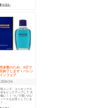
事を読む
売多数のため、9日で
旦終了します！バレン
インフェア
2026/2/6
人気メンズ、ユニセックス
香水をピックアップして 大
特価に！！ ついで買いのレ
ディースもお安くしていま
！ ...