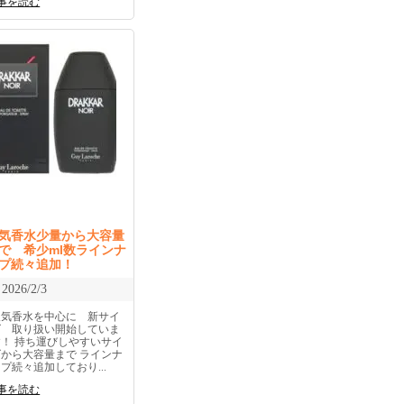
事を読む
気香水少量から大容量
で 希少ml数ラインナ
プ続々追加！
2026/2/3
人気香水を中心に 新サイ
ズ 取り扱い開始していま
す！ 持ち運びしやすいサイ
ズから大容量まで ラインナ
プ続々追加しており...
事を読む