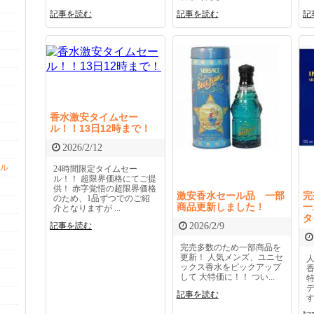
記事を読む
記事を読む
記
香水激安タイムセー
ル！！13日12時まで！
2026/2/12
ル
24時間限定タイムセー
ル！！ 超限界価格にてご提
供！ 赤字覚悟の超限界価格
激安香水セール品 一部
完
のため、1品ずつでのご紹
商品更新しました！
一
介となりますが ...
タ
記事を読む
2026/2/9
完売多数のため一部商品を
更新！ 人気メンズ、ユニセ
ックス香水をピックアップ
して 大特価に！！ つい...
記事を読む
す