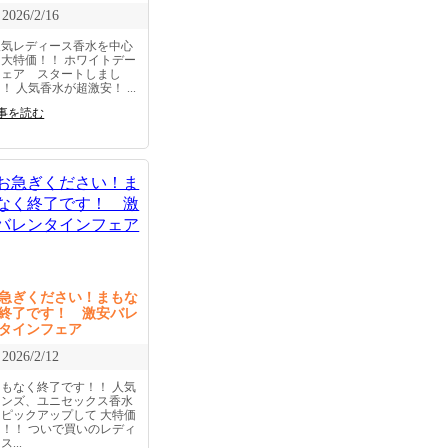
2026/2/16
人気レディース香水を中心
に大特価！！ ホワイトデー
フェア スタートしまし
！ 人気香水が超激安！ ...
事を読む
急ぎください！まもな
終了です！ 激安バレ
タインフェア
2026/2/12
まもなく終了です！！ 人気
メンズ、ユニセックス香水
をピックアップして 大特価
に！！ ついで買いのレディ
ス...