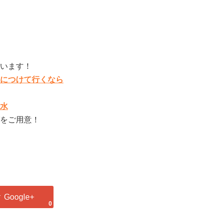
ています！
につけて行くなら
水
をご用意！
0