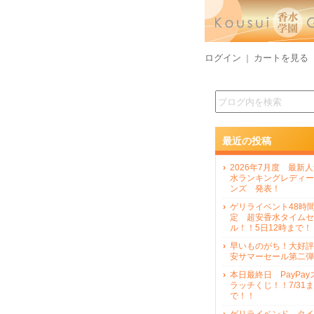
ログイン
カートを見る
｜
最近の投稿
2026年7月度 最新
水ランキングレディー
ンズ 発表！
ゲリライベント48時
定 超安香水タイムセ
ル！！5日12時まで！
早いものがち！大好評
安サマーセール第二弾
本日最終日 PayPay
ラッチくじ！！7/31ま
で！！