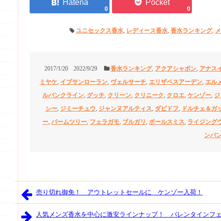
0
0
ユニセックス香水
,
レディース香水
,
香水ランキング
,
メ
2017/1/20
2022/9/29
香水ランキング
,
アクアシャボン
,
アナス
ミヤケ
,
イブサンローラン
,
ヴェルサーチ
,
エリザベスアーデン
,
エル
ルバンクライン
,
グッチ
,
クリーン
,
クリニーク
,
クロエ
,
ケンゾー
,
ジ
シー
,
ジミーチュウ
,
ジャンヌアルティス
,
ダビドフ
,
ドルチェ＆ガ
ー
,
パームツリー
,
フェラガモ
,
ブルガリ
,
ポールスミス
,
ライジング
ンバ
売り切れ御免！ アウトレットセールに ケンゾー入荷！
人気メンズ香水を中心に激安ラインナップ！ バレンタインフ