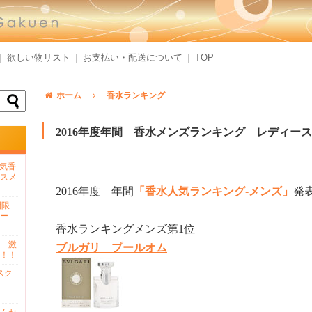
欲しい物リスト
お支払い・配送について
TOP
｜
｜
｜
ホーム
香水ランキング
2016年度年間 香水メンズランキング レディー
人気香
スメ
2016年度 年間
「香水人気ランキング-メンズ」
発
間限
ー
香水ランキングメンズ第1位
 激
ブルガリ プールオム
！！
スク