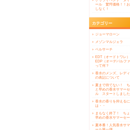
ゲリライベンド タイ
ール 驚愕価格！！お
しなく！
カテゴリー
ジョーマローン
メゾンマルジェラ
ベルサーチ
EDT（オードトワレ）
EDP（オーデパルフ
って何？
香水のメンズ、レディ
の表記について
夏まで待てない！ ち
と早めの香水サマーセ
ル スタートしました
香水の香りを抑えるに
は・・
まもなく終了！ ちょ
早めの香水サマーセー
夏本番！人気香水サマ
ール第一弾