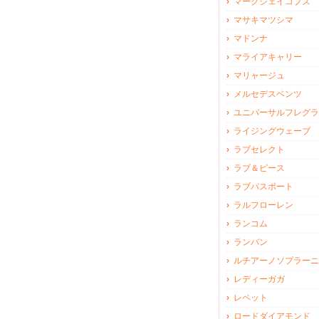
マークジェイコブズ
マサキマツシマ
マドンナ
マライアキャリー
マリャージュ
メルセデスベンツ
ユニバーサルフレグラ
ライジングウェーブ
ラブセレクト
ラブ＆ピース
ラブパスポート
ラルフローレン
ランコム
ランバン
ルチアーノソプラーニ
レディーガガ
レペット
ロードダイアモンド