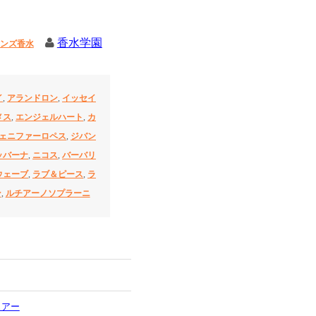
香水学園
ンズ香水
イ
,
アランドロン
,
イッセイ
メス
,
エンジェルハート
,
カ
ェニファーロペス
,
ジバン
ッバーナ
,
ニコス
,
バーバリ
ウェーブ
,
ラブ＆ピース
,
ラ
ン
,
ルチアーノソプラーニ
ェアー