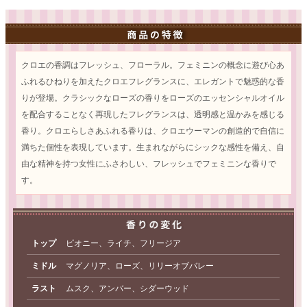
クロエの香調はフレッシュ、フローラル。フェミニンの概念に遊び心あ
ふれるひねりを加えたクロエフレグランスに、エレガントで魅惑的な香
りが登場。クラシックなローズの香りをローズのエッセンシャルオイル
を配合することなく再現したフレグランスは、透明感と温かみを感じる
香り。クロエらしさあふれる香りは、クロエウーマンの創造的で自信に
満ちた個性を表現しています。生まれながらにシックな感性を備え、自
由な精神を持つ女性にふさわしい、フレッシュでフェミニンな香りで
す。
トップ
ピオニー、ライチ、フリージア
ミドル
マグノリア、ローズ、リリーオブバレー
ラスト
ムスク、アンバー、シダーウッド