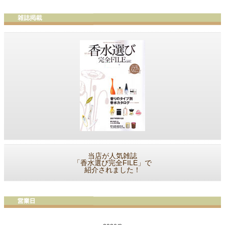
当店が人気雑誌
「香水選び完全FILE」で
紹介されました！