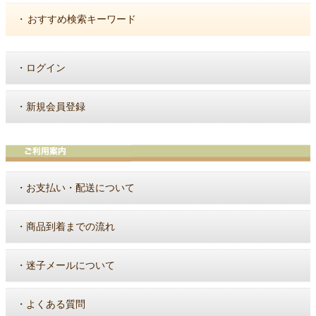
・
おすすめ検索キーワード
・
ログイン
・
新規会員登録
・
お支払い・配送について
・
商品到着までの流れ
・
迷子メールについて
・
よくある質問