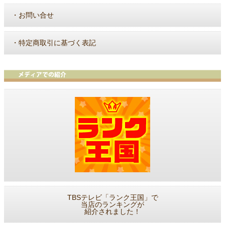
・
お問い合せ
・
特定商取引に基づく表記
TBSテレビ「ランク王国」で
当店のランキングが
紹介されました！