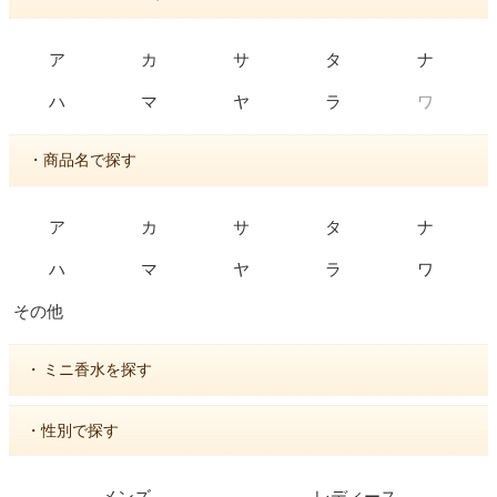
ア
カ
サ
タ
ナ
ワ
ハ
マ
ヤ
ラ
・商品名で探す
ア
カ
サ
タ
ナ
ハ
マ
ヤ
ラ
ワ
その他
・
ミニ香水を探す
・性別で探す