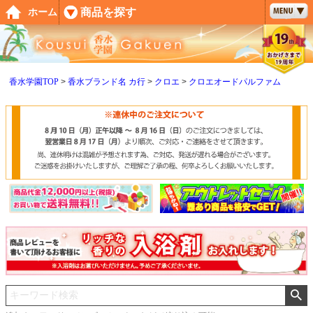
ペー
商品を探す
ホーム
ジト
ップ
へ
香水学園TOP
香水ブランド名 カ行
クロエ
クロエオードパルファム