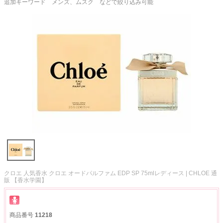
追加キーワード メンズ、ムスク などで絞り込み可能
クロエ 人気香水 クロエ オードパルファム EDP SP 75mlレディース | CHLOE 通
販 【香水学園】
商品番号
11218