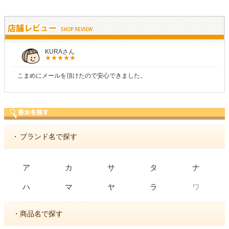
KURAさん
しら
ールを頂けたので安心できました。
商品が早く届
・
ブランド名で探す
ア
カ
サ
タ
ナ
ワ
ハ
マ
ヤ
ラ
・商品名で探す