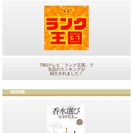
TBSテレビ「ランク王国」で
当店のランキングが
紹介されました！