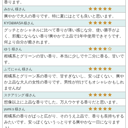
香ります。
みかん 様
爽やかで大人の香りです。特に夏にはとても良いと思います。
KYO&MASA 様
グッチとかシャネルに比べて香りが薄い感じな分、使い勝手がよ
く、邪魔にならない香り!爽やかで上品で1年中使用できそうです。
何より自分が癒されます。
ゆう 様
柑橘系とグリーンの甘い香り。本当に少しで十二分に香る。甘いで
す。
ふてにゃん 様
柑橘系とグリーン系の香りで、甘すぎないし、安っぽくない、爽や
か上品な大人の女性の香りです。男性が付けてもオシャレかもしれ
ませんね!
ステアリング 様
想像以上に上品な香りでした。万人ウケする香りだと思います。
yumi.s 様
柑橘系の香りがぱっと広がり、そのうえ上品で、香りも長持ちする
みたいです。安っぽくないうっとりする爽やかな一日になります
よ!