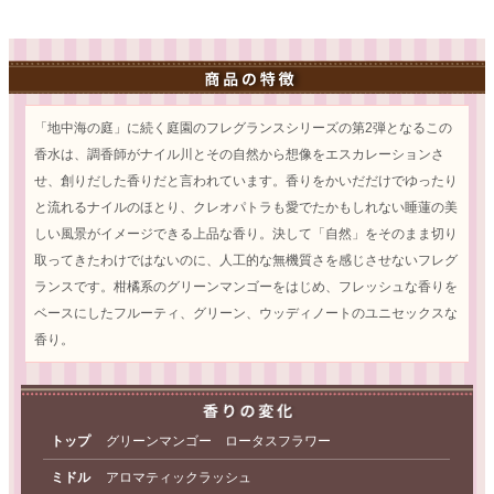
「地中海の庭」に続く庭園のフレグランスシリーズの第2弾となるこの
香水は、調香師がナイル川とその自然から想像をエスカレーションさ
せ、創りだした香りだと言われています。香りをかいだだけでゆったり
と流れるナイルのほとり、クレオパトラも愛でたかもしれない睡蓮の美
しい風景がイメージできる上品な香り。決して「自然」をそのまま切り
取ってきたわけではないのに、人工的な無機質さを感じさせないフレグ
ランスです。柑橘系のグリーンマンゴーをはじめ、フレッシュな香りを
ベースにしたフルーティ、グリーン、ウッディノートのユニセックスな
香り。
トップ
グリーンマンゴー ロータスフラワー
ミドル
アロマティックラッシュ