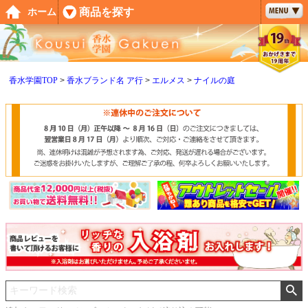
ペー
商品を探す
ホーム
ジト
ップ
へ
香水学園TOP
香水ブランド名 ア行
エルメス
ナイルの庭