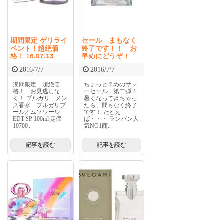
期間限定 ゲリライ
セール まもなく
ベント！超絶価
終了です！！ お
格！ 16.07.13
早めにどうぞ！
2016/7/7
2016/7/7
期間限定 超絶価
ちょっと早めのサマ
格！ お見逃しな
ーセール 第二弾！
く！ ブルガリ メン
暑くなってきちゃっ
ズ香水 ブルガリプ
たら、間もなく終了
ールオムソワール
です！ たとえ
EDT SP 100ml 定価
ば・・・ ランバン人
10700...
気NO1商...
記事を読む
記事を読む