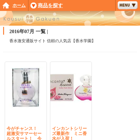
ホーム
商品を探す
2016年07月 一覧 |
香水激安通販サイト 信頼の人気店【香水学園】
今がチャンス！
インカントシリー
超激安サマーセー
ズ最新作 ミニ香
ルスタート！ 今
水が入荷！