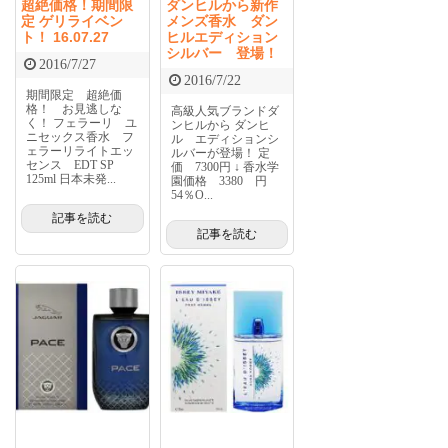
超絶価格！期間限
ダンヒルから新作
定 ゲリライベン
メンズ香水 ダン
ト！ 16.07.27
ヒルエディション
シルバー 登場！
2016/7/27
2016/7/22
期間限定 超絶価
格！ お見逃しな
高級人気ブランドダ
く！ フェラーリ ユ
ンヒルから ダンヒ
ニセックス香水 フ
ル エディションシ
ェラーリライトエッ
ルバーが登場！ 定
センス EDT SP
価 7300円 ↓ 香水学
125ml 日本未発...
園価格 3380 円
54％O...
記事を読む
記事を読む