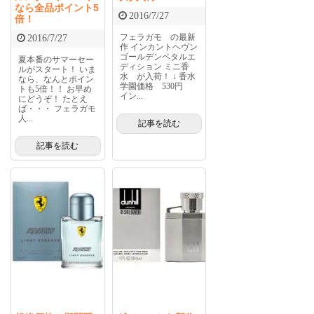
なら全品ポイント5
2016/7/27
倍！
フェラガモ の最新
2016/7/27
作 インカントヘヴン
ゴールデンペタルエ
夏本番のサマーセー
ディション ミニ香
ルがスタート！ いま
水 が入荷！ ↓ 香水
なら、なんとポイン
学園価格 530円
トも5倍！！ お早め
イン...
にどうぞ！ たとえ
ば・・・ フェラガモ
人...
記事を読む
記事を読む