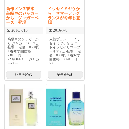
新作メンズ香水
イッセイミヤケか
高級車のジャガー
ら サマーフレグ
から ジャガーペ
ランスが今年も登
ース 登場
場！
2016/7/15
2016/7/8
高級車のジャガーか
人気ブランド イッ
ら ジャガーペースが
セイミヤケから ロー
登場！ 定価 8500円
ドイッセイサマープ
↓ 香水学園価格
ールオムが登場！ 定
2380 円
価 8300円 ↓ 香水学
72％OFF！！ ジャガ
園価格 3890 円
ーペー...
53...
記事を読む
記事を読む