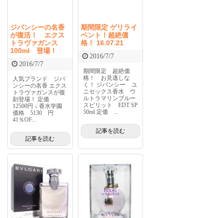
ジバンシーの名香
期間限定 ゲリライ
が復活！ エクス
ベント！超絶価
トラヴァガンス
格！ 16.07.21
100ml 登場！
2016/7/7
2016/7/7
期間限定 超絶価
格！ お見逃しな
人気ブランド ジバ
く！ ジバンシー ユ
ンシーの名香 エクス
ニセックス香水 ウ
トラヴァガンスが復
ルトラマリンブルー
刻登場！ 定価
スピリット EDT SP
12500円 ↓ 香水学園
50ml 定価 ...
価格 5130 円
41％OF...
記事を読む
記事を読む