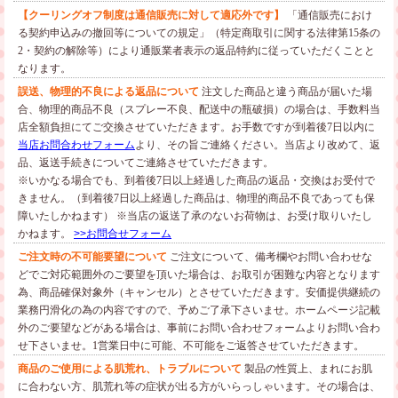
【クーリングオフ制度は通信販売に対して適応外です】
「通信販売におけ
る契約申込みの撤回等についての規定」（特定商取引に関する法律第15条の
2・契約の解除等）により通販業者表示の返品特約に従っていただくことと
なります。
誤送、物理的不良による返品について
注文した商品と違う商品が届いた場
合、物理的商品不良（スプレー不良、配送中の瓶破損）の場合は、手数料当
店全額負担にてご交換させていただきます。お手数ですが到着後7日以内に
当店お問合わせフォーム
より、その旨ご連絡ください。当店より改めて、返
品、返送手続きについてご連絡させていただきます。
※いかなる場合でも、到着後7日以上経過した商品の返品・交換はお受付で
きません。（到着後7日以上経過した商品は、物理的商品不良であっても保
障いたしかねます）
※当店の返送了承のないお荷物は、お受け取りいたし
かねます。
>>お問合せフォーム
ご注文時の不可能要望について
ご注文について、備考欄やお問い合わせな
どでご対応範囲外のご要望を頂いた場合は、お取引が困難な内容となります
為、商品確保対象外（キャンセル）とさせていただきます。安価提供継続の
業務円滑化の為の内容ですので、予めご了承下さいませ。ホームページ記載
外のご要望などがある場合は、事前にお問い合わせフォームよりお問い合わ
せ下さいませ。1営業日中に可能、不可能をご返答させていただきます。
商品のご使用による肌荒れ、トラブルについて
製品の性質上、まれにお肌
に合わない方、肌荒れ等の症状が出る方がいらっしゃいます。その場合は、