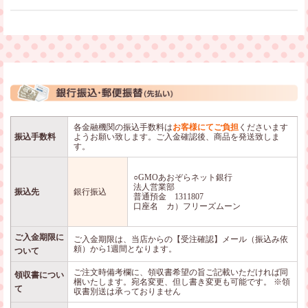
各金融機関の振込手数料は
お客様にてご負担
くださいます
振込手数料
ようお願い致します。ご入金確認後、商品を発送致しま
す。
○GMOあおぞらネット銀行
法人営業部
振込先
銀行振込
普通預金 1311807
口座名 カ）フリーズムーン
ご入金期限に
ご入金期限は、当店からの【受注確認】メール（振込み依
頼）から1週間となります。
ついて
ご注文時備考欄に、領収書希望の旨ご記載いただければ同
領収書につい
梱いたします。宛名変更、但し書き変更も可能です。 ※領
て
収書別送は承っておりません