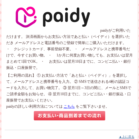
paidyがご利用いた
だけます。
決済画面からお支払い方法であと払い（ペイディ）を選択いた
だき
メールアドレスと電話番号のご登録で簡単にご購入いただけます。
・ クレジットカード、事前登録不要。
・ メールアドレスと携帯番号だ
けで、今すぐお買い物。
・ 1か月に何度お買い物しても、お支払いは翌月
まとめて1回でOK。
・ お支払いは翌月10日までに、コンビニ払い・銀行
振込・口座振替で。
【ご利用の流れ】
① お支払い方法で「あと払い（ペイディ）」を選択し
て、メールアドレスと携帯番号を入力。
② SMSで送信される4桁の認証コ
ードを入力して、お買い物完了。
③ 翌月1日～3日の間に、メールとSMSで
ご請求金額をお知らせ。
④ 翌月10日までに、コンビニ払い・銀行振込・口
座振替でお支払いください。
paidyの詳しい利用方法については
こちら
をご覧下さいませ。
▲上に戻る