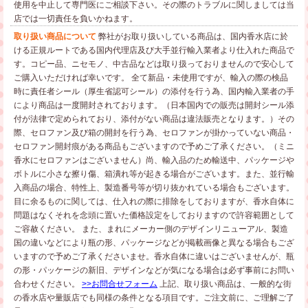
使用を中止して専門医にご相談下さい。その際のトラブルに関しましては当
店では一切責任を負いかねます。
取り扱い商品について
弊社がお取り扱いしている商品は、国内香水店に於
ける正規ルートである国内代理店及び大手並行輸入業者より仕入れた商品で
す。コピー品、ニセモノ、中古品などは取り扱っておりませんので安心して
ご購入いただければ幸いです。
全て新品・未使用ですが、輸入の際の検品
時に責任者シール（厚生省認可シール）の添付を行う為、国内輸入業者の手
により商品は一度開封されております。（日本国内での販売は開封シール添
付が法律で定められており、添付がない商品は違法販売となります。）その
際、セロファン及び箱の開封を行う為、セロファンが掛かっていない商品・
セロファン開封痕がある商品もございますので予めご了承ください。（ミニ
香水にセロファンはございません）尚、輸入品のため輸送中、パッケージや
ボトルに小さな擦り傷、箱潰れ等が起きる場合がございます。また、並行輸
入商品の場合、特性上、製造番号等が切り抜かれている場合もございます。
目に余るものに関しては、仕入れの際に排除をしておりますが、香水自体に
問題はなくそれを念頭に置いた価格設定をしておりますので許容範囲として
ご容赦ください。
また、まれにメーカー側のデザインリニューアル、製造
国の違いなどにより瓶の形、パッケージなどが掲載画像と異なる場合もござ
いますので予めご了承くださいませ。香水自体に違いはございませんが、瓶
の形・パッケージの新旧、デザインなどが気になる場合は必ず事前にお問い
合わせください。
>>お問合せフォーム
上記、取り扱い商品は、一般的な街
の香水店や量販店でも同様の条件となる項目です。ご注文前に、ご理解ご了