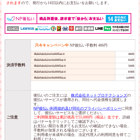
されます
ので、発行から14日以内にお支払いをお願いします。
只今キャンペーン中
NP後払い手数料 486円
商品代金合計が5,000円まで
486円
商品代金合計が10,000円まで
642円
決済手数料
商品代金合計が15,000円まで
756円
商品代金合計が30,000円まで
978円
商品代金合計が30,000円以上
1,300円
後払いのご注文には、
株式会社ネットプロテクションズ
の
後払いサービスが適用され、同社へ代金債権を譲渡しま
す。
NP後払い利用規約及び同社のプライバシーポリシー
に同意
して、後払いサービスをご選択ください。
ご注意
ご利用限度額は累計残高で55,000円（税込）迄です。
詳細
はバナーをクリックしてご確認下さい。
お支払い期日を過ぎてもお支払いの確認ができない場合、
手数料が加算される場合がございます。
ご利用者が未成年の場合、法定代理人の利用同意を得てご
利用ください。