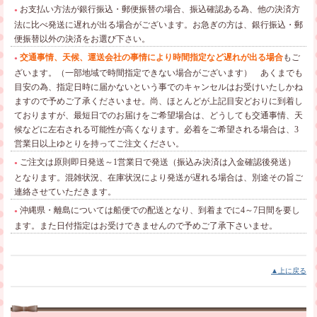
お支払い方法が銀行振込・郵便振替の場合、振込確認ある為、他の決済方
●
法に比べ発送に遅れが出る場合がございます。お急ぎの方は、銀行振込・郵
便振替以外の決済をお選び下さい。
交通事情、天候、運送会社の事情により時間指定など遅れが出る場合
もご
●
ざいます。（一部地域で時間指定できない場合がございます） あくまでも
目安の為、指定日時に届かないという事でのキャンセルはお受けいたしかね
ますので予めご了承くださいませ。尚、ほとんどが上記目安どおりに到着し
ておりますが、最短日でのお届けをご希望場合は、どうしても交通事情、天
候などに左右される可能性が高くなります。必着をご希望される場合は、3
営業日以上ゆとりを持ってご注文ください。
ご注文は原則即日発送～1営業日で発送（振込み決済は入金確認後発送）
●
となります。混雑状況、在庫状況により発送が遅れる場合は、別途その旨ご
連絡させていただきます。
沖縄県・離島については船便での配送となり、到着までに4～7日間を要し
●
ます。また日付指定はお受けできませんので予めご了承下さいませ。
▲上に戻る