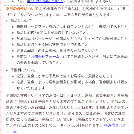
下記「
取り扱い商品について
」に該当する理由によるもの。
返品の条件について
お客様都合でのご返品は「お客様の注文間違い」に限
りご返品をお受付いたします。尚、以下の条件が必須となります。
商品について
未開封（セロファン有の品はセロファンも含む）、未使用であること
商品到着後7日間以上が経過していないこと。
対象商品（パッケージ、付属品なども含む）すべてが回収可能なこと
商品到着時と全く同じ状態で返品できること
容量29ml以下のミニ香水、量り売り商品でないこと
事前に「
お問合せフォーム
」にてご連絡をいただき、当店にて返送品
の発送を承諾していること。
手数料について
返送、返金にかかる手数料は全てお客様のご負担となります。
返品、返金によって送料無料条件が消滅する場合、返金額より相殺さ
せていただきます。
※原則ご交換という形でのお取引は行えません。返品、返金手続きと希望商
品送付（購入）は別手続きとなりますので予めご了承ください。
※当店の
返送了承のないお荷物は、お受け取りいたしかねます。受領拒否とさせてい
ただきますのでご注意くださいませ。
※イタズラ防止の為、お客様の注文
間違いによる返品は、商品合計1万円以下、1商品までとさせていただきま
す。それ以上のものに関しては、キャンセル料を頂きます。
>>お問合せフ
ォーム