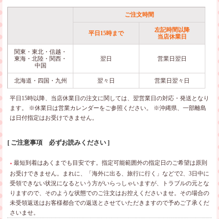
ご注文時間
左記時間以降
平日15時まで
当店休業日
関東・東北・信越・
東海・北陸・関西・
翌日
営業日翌日
中国
北海道・四国・九州
翌々日
営業日翌々日
平日15時以降、当店休業日の注文に関しては、翌営業日の対応・発送となり
ます。
※休業日は営業カレンダーをご参照ください。
※沖縄県、一部離島
は日付指定はお受けできません。
[ ご注意事項 必ずお読みください ]
最短到着はあくまでも目安です。指定可能範囲外の指定日のご希望は原則
●
お受けできません。まれに、「海外に出る、旅行に行く」などで2、3日中に
受領できない状況になるという方がいらっしゃいますが、トラブルの元とな
りますので、そのような状態でのご注文はお控えくださいませ。その場合の
未受領返送はお客様都合での返送とさせていただきますので予めご了承くだ
さいませ。