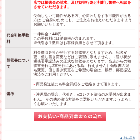
店では損害金の請求、及び妨害行為と判断し警察へ相談を
させていただきます。
受領しない可能性がある方、心変わりをする可能性がある
方は ご自身のためにも、ご注文をお控えいただきますよう
お願いいたします。
一律料金：440円
代金引換手数
この手数料には消費税が含まれます。
料
※代引き手数料はお客様負担とさせて頂きます。
料金徴収各社が発行する領収書となりますため、宛名変
更、但し書き変更などはご要望に添えません。（送り状が
領収書につい
税務署承認済みの正式な領収書となります。当店からの領
収書発行は2重発行にあたる為、行えません）領収書の宛
て
名変更、但し書き変更をご希望の場合は、銀行、郵便振込
決済をご利用ください。
商品発送後にも料金詳細をご連絡させて頂きます。
●
備考
沖縄県の場合、代引き、eコレクト決済のお受付が出来ま
●
せん。 その他の決済方法をご選択いただきますようよろし
くお願いいたします。
▲上に戻る