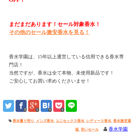
OFF！
まだまだあります！セール対象香水！
その他のセール激安香水を見る！
香水学園は、15年以上運営している信用できる香水専
門店！
当然ですが、香水は全て本物、未使用新品です！
ご安心してお買い求めくださいませ！
0
0
0
香水量り売り
,
メンズ香水
,
ユニセックス香水
,
レディース香水
,
香水激安通
香水学園
販
,
安いセール