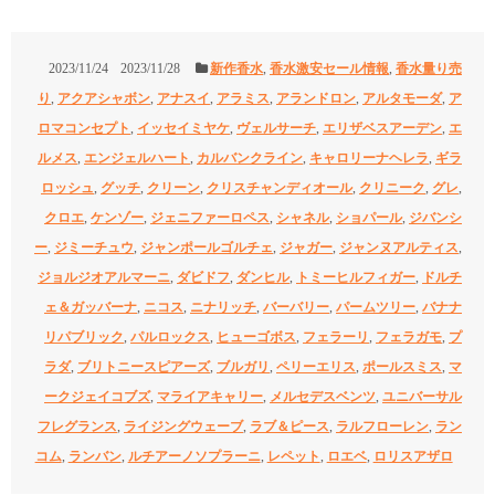
2023/11/24
2023/11/28
新作香水
,
香水激安セール情報
,
香水量り売
り
,
アクアシャボン
,
アナスイ
,
アラミス
,
アランドロン
,
アルタモーダ
,
ア
ロマコンセプト
,
イッセイミヤケ
,
ヴェルサーチ
,
エリザベスアーデン
,
エ
ルメス
,
エンジェルハート
,
カルバンクライン
,
キャロリーナヘレラ
,
ギラ
ロッシュ
,
グッチ
,
クリーン
,
クリスチャンディオール
,
クリニーク
,
グレ
,
クロエ
,
ケンゾー
,
ジェニファーロペス
,
シャネル
,
ショパール
,
ジバンシ
ー
,
ジミーチュウ
,
ジャンポールゴルチェ
,
ジャガー
,
ジャンヌアルティス
,
ジョルジオアルマーニ
,
ダビドフ
,
ダンヒル
,
トミーヒルフィガー
,
ドルチ
ェ＆ガッバーナ
,
ニコス
,
ニナリッチ
,
バーバリー
,
パームツリー
,
バナナ
リパブリック
,
パルロックス
,
ヒューゴボス
,
フェラーリ
,
フェラガモ
,
プ
ラダ
,
ブリトニースピアーズ
,
ブルガリ
,
ペリーエリス
,
ポールスミス
,
マ
ークジェイコブズ
,
マライアキャリー
,
メルセデスベンツ
,
ユニバーサル
フレグランス
,
ライジングウェーブ
,
ラブ＆ピース
,
ラルフローレン
,
ラン
コム
,
ランバン
,
ルチアーノソプラーニ
,
レペット
,
ロエベ
,
ロリスアザロ