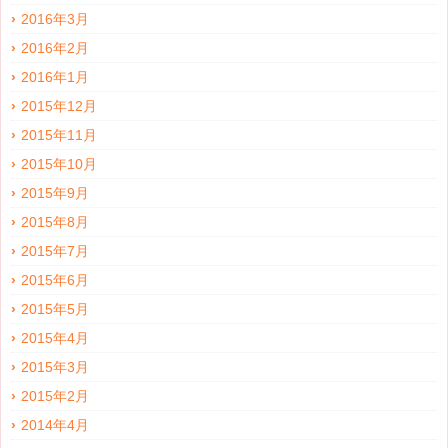
2016年3月
2016年2月
2016年1月
2015年12月
2015年11月
2015年10月
2015年9月
2015年8月
2015年7月
2015年6月
2015年5月
2015年4月
2015年3月
2015年2月
2014年4月