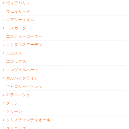
ヴィアパリス
ヴェルサーチ
エアリータイム
エスカーダ
エスティーローダー
エリザベスアーデン
エルメス
エロックス
エンジェルハート
カルバンクライン
キャロリーナヘレラ
ギラロッシュ
グッチ
クリーン
クリスチャンディオール
クリニーク