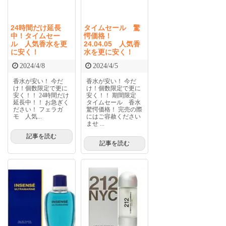
24時間だけ延長
タイムセール 驚
中！タイムセー
愕価格！
ル 人気香水を更
24.04.05 人気香
に安く！
水を更に安く！
2024/4/8
2024/4/5
香水が安い！ 今だ
香水が安い！ 今だ
け！個数限定で更に
け！個数限定で更に
安く！！ 24時間だけ
安く！！ 期間限定
延長中！！ お急ぎく
タイムセール 香水
ださい！ フェラガ
驚愕価格！ 完売の際
モ 人気...
にはご容赦ください
ませ ...
記事を読む
記事を読む