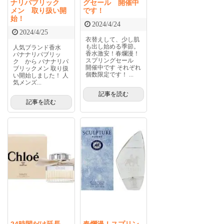
ナリパブリック
グセール 開催中
メン 取り扱い開
です！
始！
2024/4/24
2024/4/25
衣替えして、少し肌
も出し始める季節。
人気ブランド香水
香水激安！春爛漫！
バナナリパブリッ
スプリングセール
ク から バナナリパ
開催中です それぞれ
ブリックメン 取り扱
個数限定です！ ...
い開始しました！ 人
気メンズ...
記事を読む
記事を読む