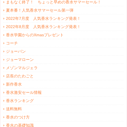
まもなく終了！ ちょっと早めの香水サマーセール！
夏本番！人気香水サマーセール第一弾
2022年7月度 人気香水ランキング発表！
2022年8月度 人気香水ランキング発表！
香水学園からのXmasプレゼント
コーチ
ジョーバン
ジョーマローン
メゾンマルジェラ
店長のたわごと
新作香水
香水激安セール情報
香水ランキング
送料無料
香水のつけ方
香水の基礎知識