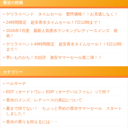
最近の投稿
ゲリライベンド タイムセール 驚愕価格！！お見逃しなく！
24時間限定 超安香水タイムセール！7日12時まで！
2026年7月度 最新人気香水ランキングレディースメンズ 発
表！
ゲリライベント48時間限定 超安香水タイムセール！！5日12時
まで！
早いものがち！大好評 激安サマーセール第二弾！！
カテゴリー
ベルサーチ
EDT（オードトワレ）EDP（オーデパルファム）って何？
香水のメンズ、レディースの表記について
夏まで待てない！ ちょっと早めの香水サマーセール スタート
しました！
香水の香りを抑えるには・・