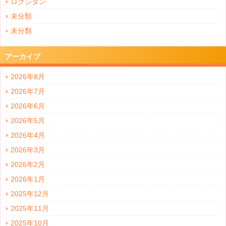
ロクシタン
未分類
未分類
アーカイブ
2026年8月
2026年7月
2026年6月
2026年5月
2026年4月
2026年3月
2026年2月
2026年1月
2025年12月
2025年11月
2025年10月