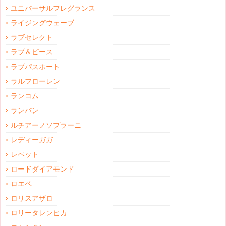
ユニバーサルフレグランス
ライジングウェーブ
ラブセレクト
ラブ＆ピース
ラブパスポート
ラルフローレン
ランコム
ランバン
ルチアーノソプラーニ
レディーガガ
レペット
ロードダイアモンド
ロエベ
ロリスアザロ
ロリータレンピカ