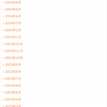
2024年6月
2024年5月
2024年4月
2024年3月
2024年2月
2024年1月
2023年12月
2023年11月
2023年10月
2023年9月
2023年8月
2023年7月
2023年6月
2023年5月
2023年4月
2023年3月