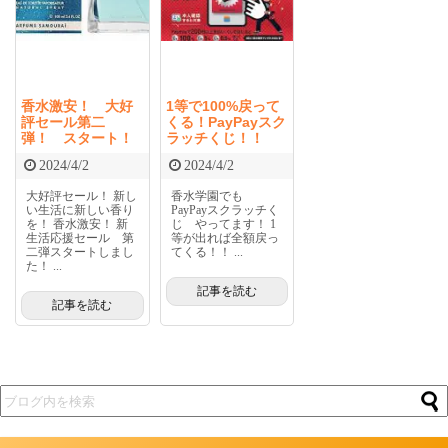
香水激安！ 大好
1等で100%戻って
評セール第二
くる！PayPayスク
弾！ スタート！
ラッチくじ！！
2024/4/2
2024/4/2
大好評セール！ 新し
香水学園でも
い生活に新しい香り
PayPayスクラッチく
を！ 香水激安！ 新
じ やってます！ 1
生活応援セール 第
等が出れば全額戻っ
二弾スタートしまし
てくる！！ ...
た！ ...
記事を読む
記事を読む