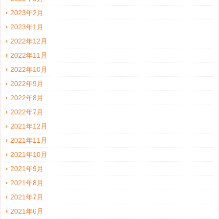
2023年2月
2023年1月
2022年12月
2022年11月
2022年10月
2022年9月
2022年8月
2022年7月
2021年12月
2021年11月
2021年10月
2021年9月
2021年8月
2021年7月
2021年6月