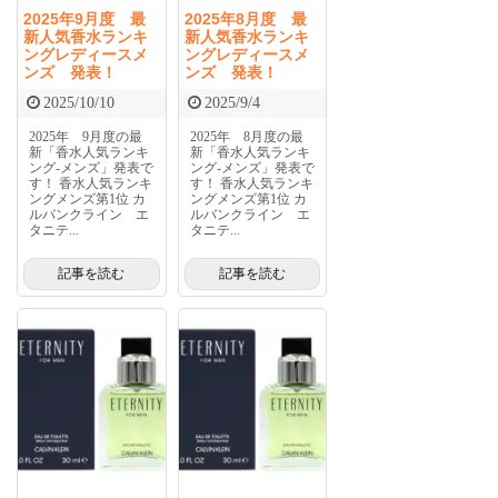
2025年9月度 最
2025年8月度 最
新人気香水ランキ
新人気香水ランキ
ングレディースメ
ングレディースメ
ンズ 発表！
ンズ 発表！
2025/10/10
2025/9/4
2025年 9月度の最
2025年 8月度の最
新「香水人気ランキ
新「香水人気ランキ
ング-メンズ」発表で
ング-メンズ」発表で
す！ 香水人気ランキ
す！ 香水人気ランキ
ングメンズ第1位 カ
ングメンズ第1位 カ
ルバンクライン エ
ルバンクライン エ
タニテ...
タニテ...
記事を読む
記事を読む