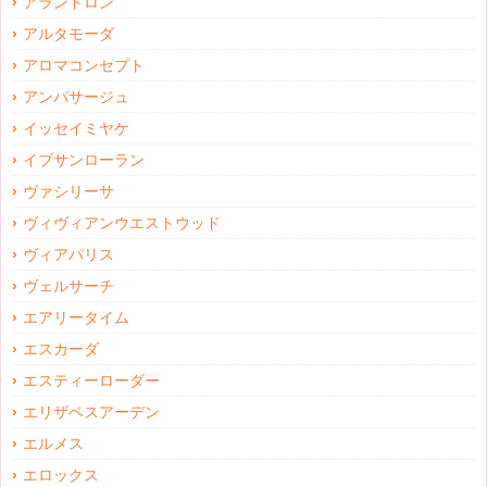
アランドロン
アルタモーダ
アロマコンセプト
アンパサージュ
イッセイミヤケ
イブサンローラン
ヴァシリーサ
ヴィヴィアンウエストウッド
ヴィアパリス
ヴェルサーチ
エアリータイム
エスカーダ
エスティーローダー
エリザベスアーデン
エルメス
エロックス