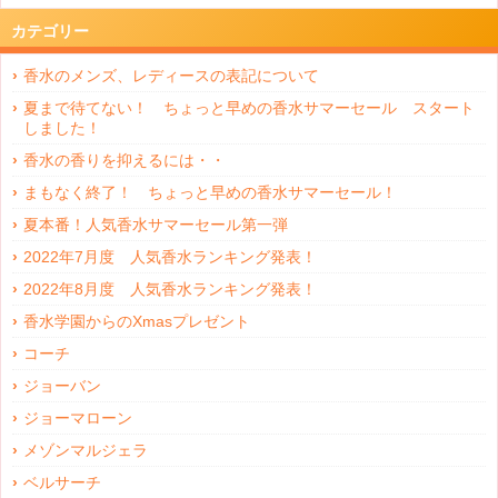
カテゴリー
香水のメンズ、レディースの表記について
夏まで待てない！ ちょっと早めの香水サマーセール スタート
しました！
香水の香りを抑えるには・・
まもなく終了！ ちょっと早めの香水サマーセール！
夏本番！人気香水サマーセール第一弾
2022年7月度 人気香水ランキング発表！
2022年8月度 人気香水ランキング発表！
香水学園からのXmasプレゼント
コーチ
ジョーバン
ジョーマローン
メゾンマルジェラ
ベルサーチ