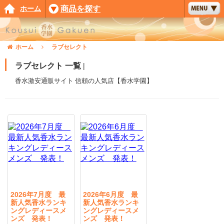
ホーム
商品を探す
ホーム
ラブセレクト
ラブセレクト 一覧 |
香水激安通販サイト 信頼の人気店【香水学園】
2026年7月度 最
2026年6月度 最
新人気香水ランキ
新人気香水ランキ
ングレディースメ
ングレディースメ
ンズ 発表！
ンズ 発表！