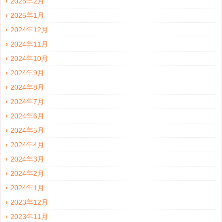
2025年2月
2025年1月
2024年12月
2024年11月
2024年10月
2024年9月
2024年8月
2024年7月
2024年6月
2024年5月
2024年4月
2024年3月
2024年2月
2024年1月
2023年12月
2023年11月