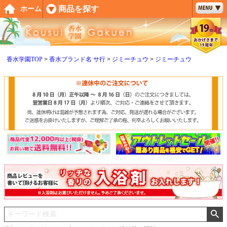
ペー
商品を探す
ホーム
ジト
ップ
へ
香水学園TOP
香水ブランド名 サ行
ジミーチュウ
ジミーチュウ