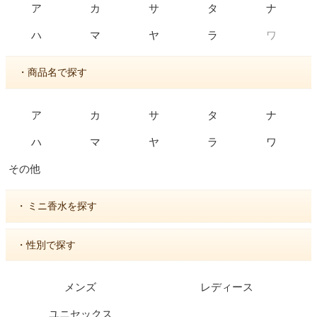
ア
カ
サ
タ
ナ
ワ
ハ
マ
ヤ
ラ
・商品名で探す
ア
カ
サ
タ
ナ
ハ
マ
ヤ
ラ
ワ
その他
・
ミニ香水を探す
・性別で探す
メンズ
レディース
ユニセックス