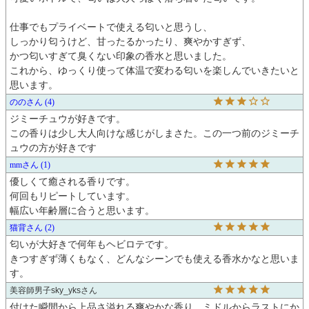
仕事でもプライベートで使える匂いと思うし、

しっかり匂うけど、甘ったるかったり、爽やかすぎず、

かつ匂いすぎて臭くない印象の香水と思いました。

これから、ゆっくり使って体温で変わる匂いを楽しんでいきたいと
思います。
のの
4
ジミーチュウが好きです。

この香りは少し大人向けな感じがしまさた。この一つ前のジミーチ
ュウの方が好きです
mm
1
優しくて癒される香りです。

何回もリピートしています。

幅広い年齢層に合うと思います。
猫背
2
匂いが大好きで何年もヘビロテです。

きつすぎず薄くもなく、どんなシーンでも使える香水かなと思いま
す。
美容師男子sky_yks
付けた瞬間から上品さ溢れる爽やかな香り。ミドルからラストにか