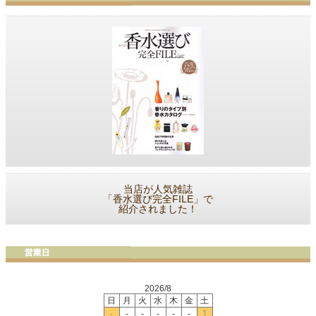
当店が人気雑誌
「香水選び完全FILE」で
紹介されました！
2026/8
日
月
火
水
木
金
土
-
-
-
-
-
-
1