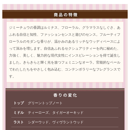
ジミーチュウの香調はルミナス、フローラル。グラマラスなしぐさ、あ
ふれる自信と知性、ファッションセンスと遊びのセンス。フルーティフ
ローラルのモダンな香りが、温かみのあるリッチなウッディベースによ
って深みを増します。自信あふれるセクシュアリティーを内に秘めた、
力強く、美しく、魅力的な現代女性にインスピレーションを得て誕生し
ました。きらきらと輝く光を放つフェミニンなオーラ。官能的なベール
でわたしたちをやさしく包み込む、コンテンポラリーなフレグランスで
す。
トップ
グリーントップノート
ミドル
ティーローズ、タイガーオーキッド
ラスト
シダーウッド、ヴィヴラントウッド