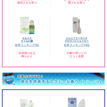
連想させる香り
愛される香り
エルメス
ジェニファーロペス
ナイルの庭
グロウバイジェイロー
女性ランキング6位
女性ランキング10位
清潔感のある
石鹸の香りとの
爽やかさ
口コミ多数