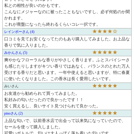
私との相性が良いのかもです。

こんなにメジャーなのに被ったこともないですし、必ず何処のか聞
かれます。

これが廃盤になったら終わるくらいコレ一択です。
レインボー
4
口コミを見てお安くなってたのもあり購入してみました。お上品な
香りで気に入りました。
みかん
5
爽やかなフローラルな香りがやさしく香ります。ふとスパイシーさ
も感じたりしますがキツい香りではあなく、バランスのとれた万人
受けする香りだと思います。一年中使えると思いますが、特に春夏
に使いたくなりました。この香水は長く愛用したいです。
みい
お友達から勧められて買ってみました。

私好みの匂いだったので良かったです！！

安く買えるし、良いサイト見つけられて良かった。
pino
2
上品な匂いで、以前香水店で出会って以来気になっていたので、

セールを使って購入しました。

可愛いボトルで、匂いは大人っぽく落ち着いた匂いです。
