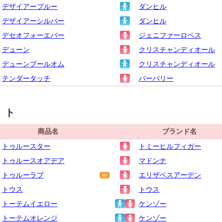
デザイアーブルー
ダンヒル
デザイアーシルバー
ダンヒル
デセオフォーエバー
ジェニファーロペス
デューン
クリスチャンディオール
デューンプールオム
クリスチャンディオール
テンダータッチ
バーバリー
ト
商品名
ブランド名
トゥルースター
トミーヒルフィガー
トゥルースオアデア
マドンナ
トゥルーラブ
エリザベスアーデン
トウス
トウス
トーテムイエロー
ケンゾー
トーテムオレンジ
ケンゾー