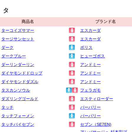
タ
商品名
ブランド名
ターコイズサマー
エスカーダ
タージサンセット
エスカーダ
ダーク
ポリス
ダークブルー
ヒューゴボス
ダーリンダーリン
アンドミー
ダイヤモンドドロップ
アンドミー
ダイヤモンドダズル
アンドミー
タスカンソウル
フェラガモ
ダズリングゴールド
エスティローダー
タッチ
バーバリー
タッチフォーメン
バーバリー
タッチバイセブン
セブン（SE7EN)
アンパサージュ-杉本彩プ