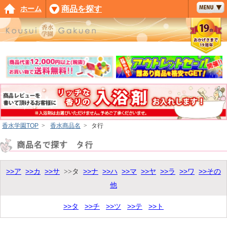
ホーム
商品を探す
香水学園TOP
>
香水商品名
>
タ行
>>ア
>>カ
>>サ
>>ナ
>>ハ
>>マ
>>ヤ
>>ラ
>>ワ
>>その
>>タ
他
>>タ
>>チ
>>ツ
>>テ
>>ト