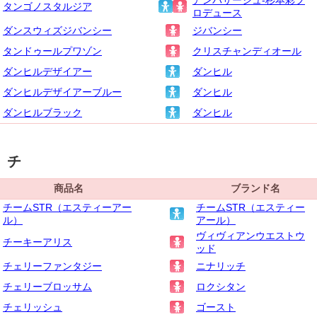
タンゴノスタルジア
ロデュース
ダンスウィズジバンシー
ジバンシー
タンドゥールプワゾン
クリスチャンディオール
ダンヒルデザイアー
ダンヒル
ダンヒルデザイアーブルー
ダンヒル
ダンヒルブラック
ダンヒル
チ
商品名
ブランド名
チームSTR（エスティーアー
チームSTR（エスティー
ル）
アール）
ヴィヴィアンウエストウ
チーキーアリス
ッド
チェリーファンタジー
ニナリッチ
チェリーブロッサム
ロクシタン
チェリッシュ
ゴースト