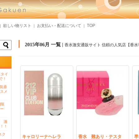
欲しい物リスト
お支払い・配送について
TOP
｜
｜
｜
2015年06月 一覧 |
香水激安通販サイト 信頼の人気店【香水
水タイ
で！
人気香
スメ
間限
ー
 激
！！
スク
キャロリーナヘレラ
香水 難あり・テスタ
早