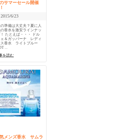
のサマーセール開催
！
2015/6/23
夏の準備は大丈夫？夏に人
気の香水を激安ラインナッ
！ たとえば・・・ ドル
チェ＆ガッバーナ レディ
ース香水 ライトブルー
T ...
事を読む
気メンズ香水 サムラ