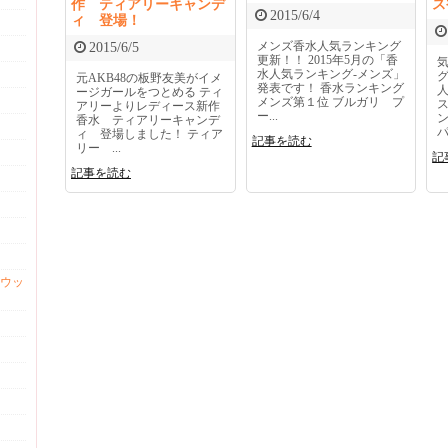
作 ティアリーキャンデ
ス
2015/6/4
ィ 登場！
メンズ香水人気ランキング
2015/6/5
更新！！ 2015年5月の「香
水人気ランキング-メンズ」
グ
元AKB48の板野友美がイメ
発表です！ 香水ランキング
ージガールをつとめる ティ
メンズ第１位 ブルガリ プ
アリーよりレディース新作
ー...
香水 ティアリーキャンデ
パ.
ィ 登場しました！ ティア
記事を読む
リー ...
記
記事を読む
ウッ