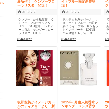
最新作！ ケンゾーフロ
イトブルー限定新作登
イ
プレ
ーラリスタ 登場！
場！
ク
2015/6/17
2015/6/12
ケンゾー から最新作！ ケ
ドルチェ＆ガッバーナ よ
ンゾー フローラリスタ
り ライトブルー の限定
EDT SP 50ml登場！ レディ
新作 ライトブルーサンセッ
ース香水 ケンゾーフロー
トインサリーナ EDT SP
ラ
ラリスタ EDT S...
25ml登場！ レディース...
5
記事を読む
記事を読む
記
板野友美がイメージガー
2015年5月度人気香水ラ
2
ルのティアリーより 新
ンキング メンズ香水
水