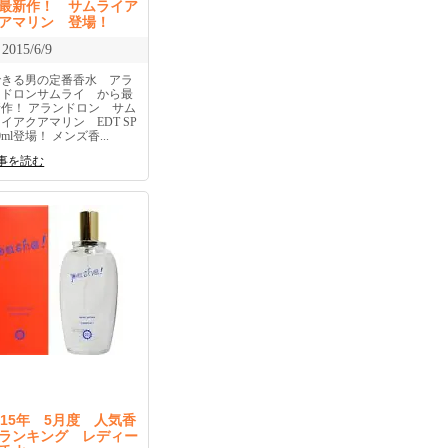
最新作！ サムライア
アマリン 登場！
2015/6/9
できる男の定番香水 アラ
ンドロンサムライ から最
新作！ アランドロン サム
イアクアマリン EDT SP
0ml登場！ メンズ香...
事を読む
015年 5月度 人気香
ランキング レディー