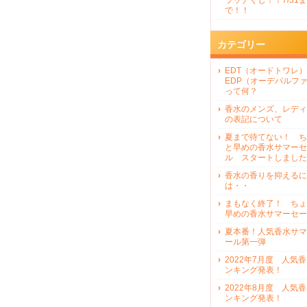
ラッチくじ！！7/31ま
で！！
カテゴリー
EDT（オードトワレ）
EDP（オーデパルフ
って何？
香水のメンズ、レディ
の表記について
夏まで待てない！ ち
と早めの香水サマーセ
ル スタートしました
香水の香りを抑えるに
は・・
まもなく終了！ ちょ
早めの香水サマーセー
夏本番！人気香水サマ
ール第一弾
2022年7月度 人気
ンキング発表！
2022年8月度 人気
ンキング発表！