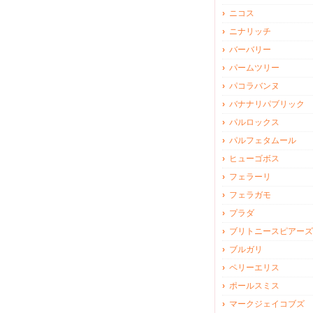
ニコス
ニナリッチ
バーバリー
パームツリー
パコラバンヌ
バナナリパブリック
パルロックス
パルフェタムール
ヒューゴボス
フェラーリ
フェラガモ
プラダ
ブリトニースピアーズ
ブルガリ
ペリーエリス
ポールスミス
マークジェイコブズ