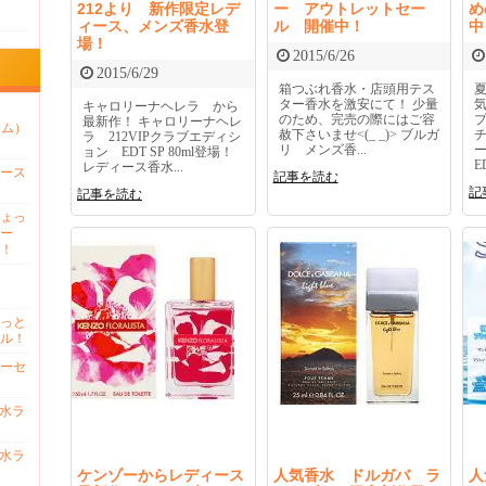
212より 新作限定レデ
ー アウトレットセー
め
ィース、メンズ香水登
ル 開催中！
中
場！
2015/6/26
2015/6/29
箱つぶれ香水・店頭用テス
ター香水を激安にて！ 少量
キャロリーナヘレラ から
のため、完売の際にはご容
プ
最新作！ キャロリーナヘレ
ァム）
赦下さいませ<(_ _)> ブルガ
ラ 212VIPクラブエディシ
リ メンズ香...
ョン EDT SP 80ml登場！
ED
レディース香水...
ース
記事を読む
記
記事を読む
ょっ
ー
！
っと
ル！
ーセ
香水ラ
香水ラ
ケンゾーからレディース
人気香水 ドルガバ ラ
人