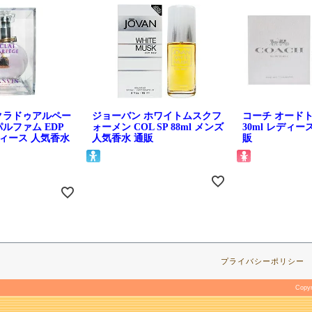
クラドゥアルペー
ジョーバン ホワイトムスクフ
コーチ オードトワ
ルファム EDP
ォーメン COL SP 88ml メンズ
30ml レディー
レディース 人気香水
人気香水 通販
販
プライバシーポリシー
Copy