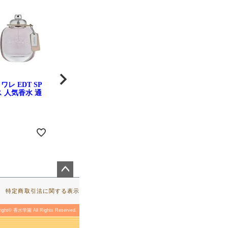
レ EDT SP
ジバンシー ウルトラマリン オ
カルバンクライン
ス 人気香水 通
ードトワレ EDT SP 100ml メ
ン オードトワレ ED
ンズ 人気香水 通販
100ml ユニセッ
通販
ペー
ジト
特定商取引法に関する表示
ップ
へ
right© 香水学園 All Rights Reserved.