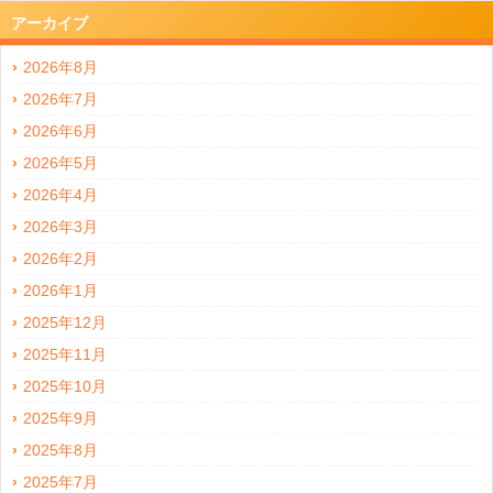
アーカイブ
2026年8月
2026年7月
2026年6月
2026年5月
2026年4月
2026年3月
2026年2月
2026年1月
2025年12月
2025年11月
2025年10月
2025年9月
2025年8月
2025年7月