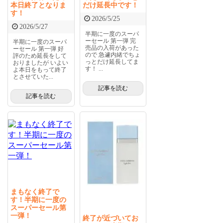
本日終了となりま
だけ延長中です！
す！
2026/5/25
2026/5/27
半期に一度のスーパ
ーセール 第一弾 完
半期に一度のスーパ
売品の入荷があった
ーセール 第一弾 好
ので 急遽内緒でちょ
評のため延長をして
っとだけ延長してま
おりましたが いよい
す！ ...
よ本日をもって終了
とさせていた...
記事を読む
記事を読む
まもなく終了で
す！半期に一度の
スーパーセール第
一弾！
終了が近づいてお