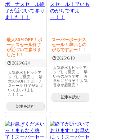
最大80％OFF！ボ
スーパーボーナス
ーナスセール終了
セール！早いもの
が近づいて参りま
がちですよー！！
した！！
2026/6/19
2026/6/24
人気香水をピックア
ップして激安に！ 早
人気香水をピックア
いものがちです！ お
ップして激安に！ 最
早めにどうぞ！ 人気
大80％OFF！ ボーナ
香水が超激安！ ...
スセール 終了が近づ
いてまいりまし
た！！ ...
記事を読む
記事を読む