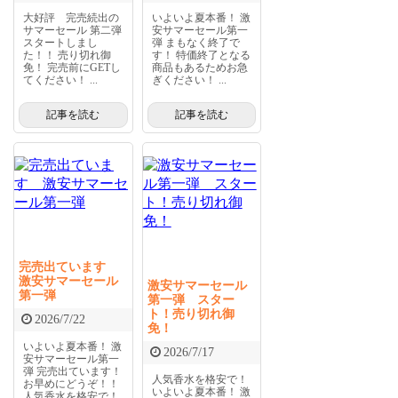
大好評 完売続出の
いよいよ夏本番！ 激
サマーセール 第二弾
安サマーセール第一
スタートしまし
弾 まもなく終了で
た！！ 売り切れ御
す！ 特価終了となる
免！ 完売前にGETし
商品もあるためお急
てください！ ...
ぎください！ ...
記事を読む
記事を読む
完売出ています
激安サマーセール
激安サマーセール
第一弾
第一弾 スター
ト！売り切れ御
2026/7/22
免！
いよいよ夏本番！ 激
2026/7/17
安サマーセール第一
弾 完売出ています！
人気香水を格安で！
お早めにどうぞ！！
いよいよ夏本番！ 激
人気香水を格安で！