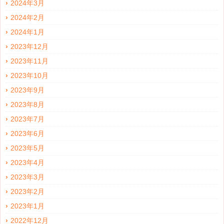
2024年3月
2024年2月
2024年1月
2023年12月
2023年11月
2023年10月
2023年9月
2023年8月
2023年7月
2023年6月
2023年5月
2023年4月
2023年3月
2023年2月
2023年1月
2022年12月