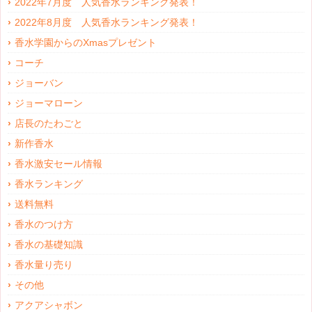
2022年7月度 人気香水ランキング発表！
2022年8月度 人気香水ランキング発表！
香水学園からのXmasプレゼント
コーチ
ジョーバン
ジョーマローン
店長のたわごと
新作香水
香水激安セール情報
香水ランキング
送料無料
香水のつけ方
香水の基礎知識
香水量り売り
その他
アクアシャボン