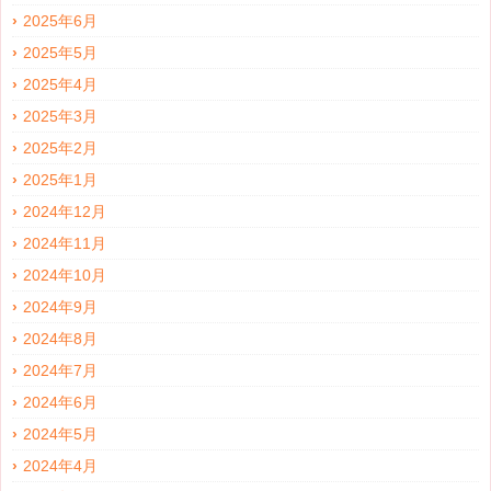
2025年6月
2025年5月
2025年4月
2025年3月
2025年2月
2025年1月
2024年12月
2024年11月
2024年10月
2024年9月
2024年8月
2024年7月
2024年6月
2024年5月
2024年4月