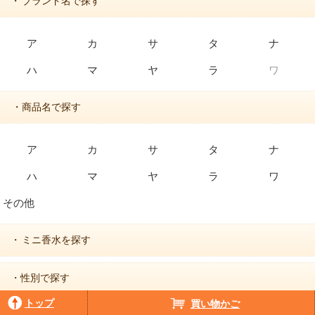
ブランド名で探す
・
ア
カ
サ
タ
ナ
ハ
マ
ヤ
ラ
ワ
・商品名で探す
ア
カ
サ
タ
ナ
ハ
マ
ヤ
ラ
ワ
その他
ミニ香水を探す
・
・性別で探す
トップ
買い物かご