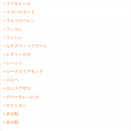
ラブ＆ピース
ラブパスポート
ラルフローレン
ランコム
ランバン
ルチアーノソプラーニ
レディーガガ
レペット
ロードダイアモンド
ロエベ
ロリスアザロ
ロリータレンピカ
ロクシタン
未分類
未分類