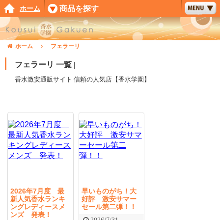
ホーム
商品を探す
ホーム
フェラーリ
フェラーリ 一覧 |
香水激安通販サイト 信頼の人気店【香水学園】
2026年7月度 最
早いものがち！大
新人気香水ランキ
好評 激安サマー
ングレディースメ
セール第二弾！！
ンズ 発表！