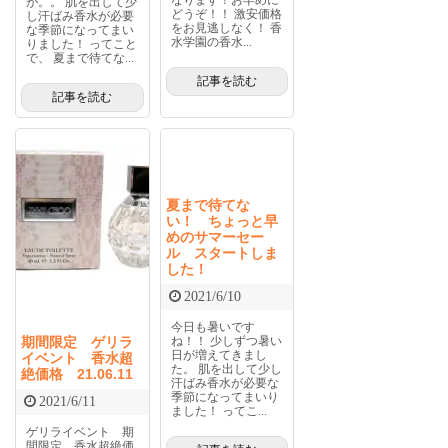
なります！お早めに
が。。 肌を出して少
どうぞ！！ 激安価格
し汗ばみ香水が必要
をお見逃しなく！ 香
な季節になってまい
水学園の香水...
りました！ ってこと
で、 夏まで待てな...
記事を読む
記事を読む
夏まで待てな
い！ ちょっと早
めのサマーセー
ル スタートしま
した！
2021/6/10
今日も暑いです
期間限定 ゲリラ
ね！！ 少しずつ暑い
日が増えてきまし
イベント 香水超
た。 肌を出して少し
絶価格 21.06.11
汗ばみ香水が必要な
季節になってまいり
2021/6/11
ました！ ってこ...
ゲリライベント 期
間限定 香水超絶価