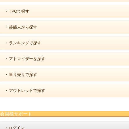
TPOで探す
・
芸能人から探す
・
ランキングで探す
・
アトマイザーを探す
・
量り売りで探す
・
アウトレットで探す
・
会員様サポート
ログイン
・