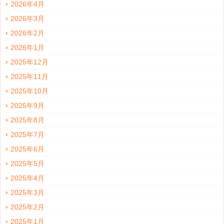
2026年4月
2026年3月
2026年2月
2026年1月
2025年12月
2025年11月
2025年10月
2025年9月
2025年8月
2025年7月
2025年6月
2025年5月
2025年4月
2025年3月
2025年2月
2025年1月