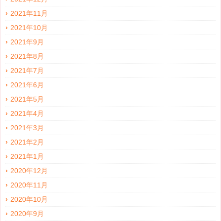
2021年11月
2021年10月
2021年9月
2021年8月
2021年7月
2021年6月
2021年5月
2021年4月
2021年3月
2021年2月
2021年1月
2020年12月
2020年11月
2020年10月
2020年9月