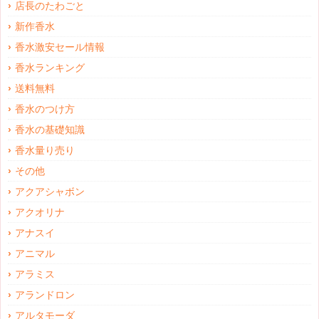
店長のたわごと
新作香水
香水激安セール情報
香水ランキング
送料無料
香水のつけ方
香水の基礎知識
香水量り売り
その他
アクアシャボン
アクオリナ
アナスイ
アニマル
アラミス
アランドロン
アルタモーダ