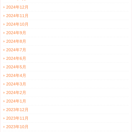
2024年12月
2024年11月
2024年10月
2024年9月
2024年8月
2024年7月
2024年6月
2024年5月
2024年4月
2024年3月
2024年2月
2024年1月
2023年12月
2023年11月
2023年10月