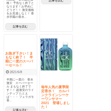
記事を読む
格！ 予告なく終了と
なります！お早めに
どうぞ！！ 激安価格
をお見逃しなく！ 香
水学園の香水...
記事を読む
お急ぎ下さい！ま
もなく終了！ 半
期に一度のスーパ
ーセール！
2021/6/8
半期に一度の 香水
激安 スーパーセー
ル まもなく終了で
毎年人気の夏季限
す！！ 超激安のライ
定香水！ カルバ
ンナップ たとえ
ンクラインシーケ
ば・・・ フェラガモ
ーワンサマー
香...
2021 登場しまし
た！
記事を読む