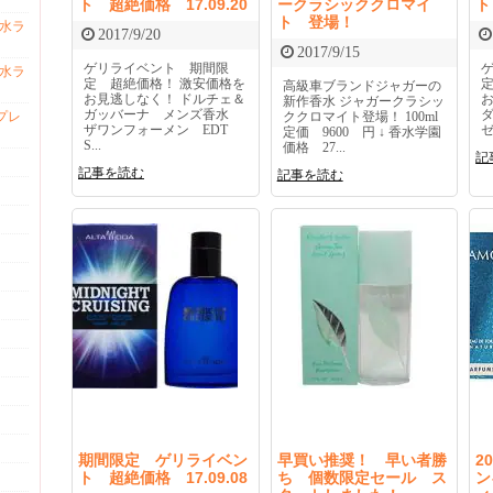
ト 超絶価格 17.09.20
ークラシッククロマイ
ト
ト 登場！
香水ラ
2017/9/20
2017/9/15
ゲリライベント 期間限
香水ラ
定 超絶価格！ 激安価格を
高級車ブランドジャガーの
お見逃しなく！ ドルチェ＆
新作香水 ジャガークラシッ
ガッバーナ メンズ香水
プレ
ククロマイト登場！ 100ml
ザワンフォーメン EDT
ゼ
定価 9600 円 ↓ 香水学園
S...
価格 27...
記
記事を読む
記事を読む
期間限定 ゲリライベン
早買い推奨！ 早い者勝
2
ト 超絶価格 17.09.08
ち 個数限定セール ス
ン