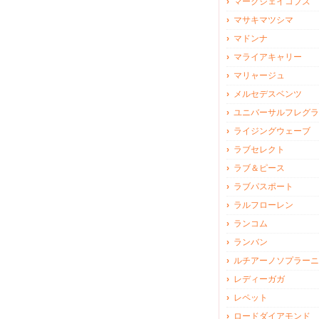
マークジェイコブズ
マサキマツシマ
マドンナ
マライアキャリー
マリャージュ
メルセデスベンツ
ユニバーサルフレグラ
ライジングウェーブ
ラブセレクト
ラブ＆ピース
ラブパスポート
ラルフローレン
ランコム
ランバン
ルチアーノソプラーニ
レディーガガ
レペット
ロードダイアモンド