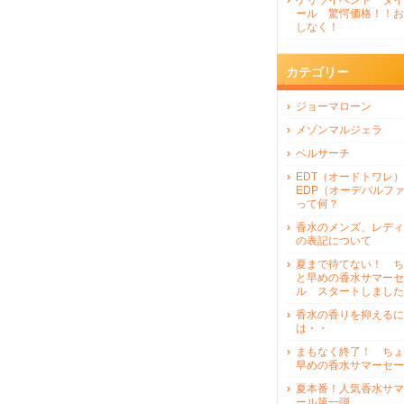
ゲリライベンド タイ
ール 驚愕価格！！お
しなく！
カテゴリー
ジョーマローン
メゾンマルジェラ
ベルサーチ
EDT（オードトワレ）
EDP（オーデパルフ
って何？
香水のメンズ、レディ
の表記について
夏まで待てない！ ち
と早めの香水サマーセ
ル スタートしました
香水の香りを抑えるに
は・・
まもなく終了！ ちょ
早めの香水サマーセー
夏本番！人気香水サマ
ール第一弾