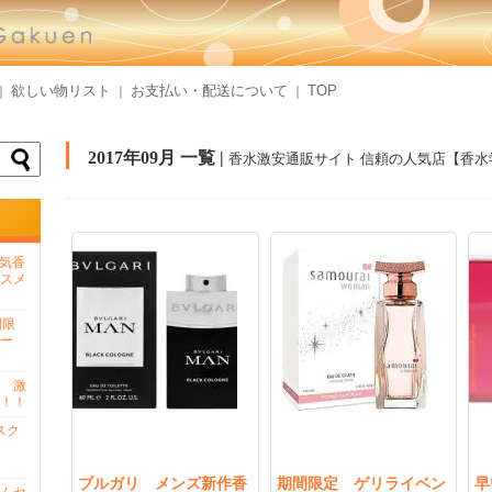
欲しい物リスト
お支払い・配送について
TOP
｜
｜
｜
2017年09月 一覧 |
香水激安通販サイト 信頼の人気店【香水
人気香
スメ
間限
ー
 激
！！
スク
ブルガリ メンズ新作香
期間限定 ゲリライベン
早