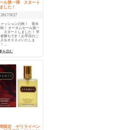
ール第一弾 スタート
ました！
2017/9/27
ファッションの秋！ 香水
の秋！ オータムセール第一
弾 スタートしました！ 早
い者勝ちです！お早目のご
購入をオススメいたしま
！ ...
事を読む
間限定 ゲリライベン