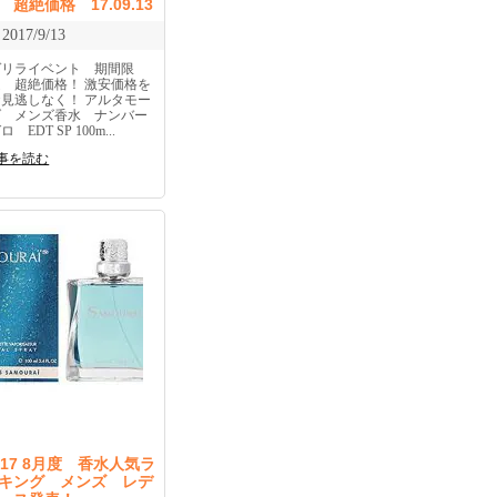
 超絶価格 17.09.13
2017/9/13
ゲリライベント 期間限
定 超絶価格！ 激安価格を
お見逃しなく！ アルタモー
ダ メンズ香水 ナンバー
ロ EDT SP 100m...
事を読む
017 8月度 香水人気ラ
キング メンズ レデ