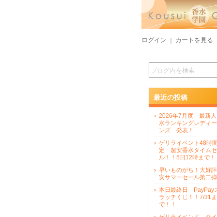
ログイン
カートを見る
｜
最近の投稿
2026年7月度 最新
水ランキングレディー
ンズ 発表！
ゲリライベント48時
定 超安香水タイムセ
ル！！5日12時まで！
早いものがち！大好評
安サマーセール第二弾
本日最終日 PayPay
ラッチくじ！！7/31ま
で！！