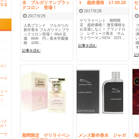
ムセ
水 ブルガリマンブラッ
ト 超絶価格 17.09.28
セ
見逃
クコロン 登場！
し
2017/9/28
2017/9/29
ゲリライベント 期間限
定 超絶価格！ 激安価格を
人気ブランド ブルガリの
お見逃しなく！ アランドロ
新作香水 ブルガリマンブラ
ン レディース香水 サム
ックコロン登場！ 60ml 定
ライウーマンNEW EDT ...
価 8600 円 ↓ 香水学園価
格 4280...
記事を読む
す
記事を読む
記
ァム）
ース
ょっ
ー
！
っと
ル！
ーセ
期間限定 ゲリライベン
メンズ新作香水 ジャガ
期