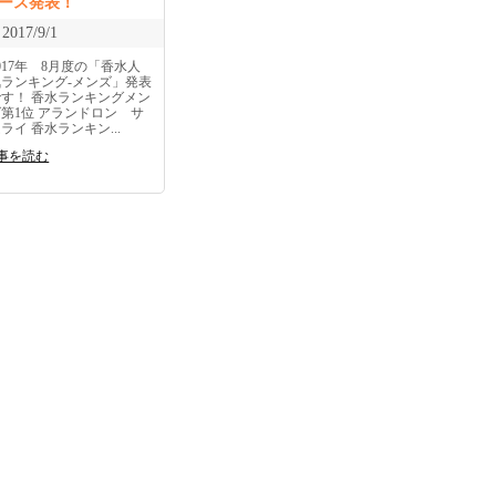
ース発表！
2017/9/1
017年 8月度の「香水人
気ランキング-メンズ」発表
です！ 香水ランキングメン
ズ第1位 アランドロン サ
ライ 香水ランキン...
事を読む