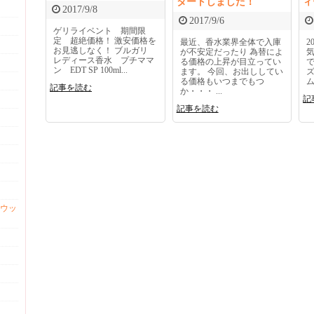
タートしました！
ィ
2017/9/8
2017/9/6
ゲリライベント 期間限
定 超絶価格！ 激安価格を
最近、香水業界全体で入庫
2
お見逃しなく！ ブルガリ
が不安定だったり 為替によ
レディース香水 プチママ
る価格の上昇が目立ってい
ン EDT SP 100ml...
ます。 今回、お出ししてい
る価格もいつまでもつ
ム
記事を読む
か・・・ ...
記
記事を読む
ウッ