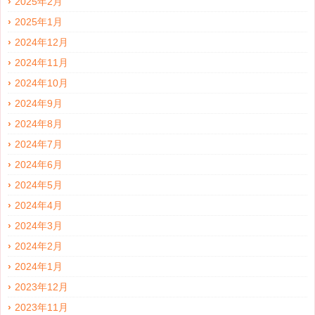
2025年2月
2025年1月
2024年12月
2024年11月
2024年10月
2024年9月
2024年8月
2024年7月
2024年6月
2024年5月
2024年4月
2024年3月
2024年2月
2024年1月
2023年12月
2023年11月