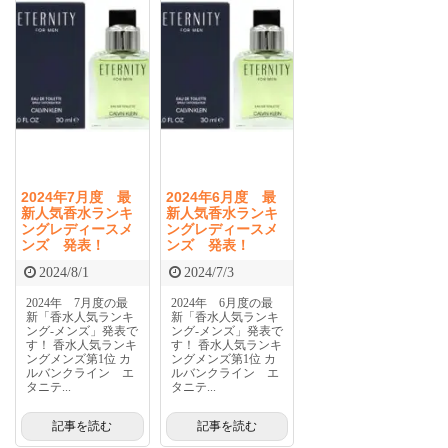
2024年7月度 最
2024年6月度 最
新人気香水ランキ
新人気香水ランキ
ングレディースメ
ングレディースメ
ンズ 発表！
ンズ 発表！
2024/8/1
2024/7/3
2024年 7月度の最
2024年 6月度の最
新「香水人気ランキ
新「香水人気ランキ
ング-メンズ」発表で
ング-メンズ」発表で
す！ 香水人気ランキ
す！ 香水人気ランキ
ングメンズ第1位 カ
ングメンズ第1位 カ
ルバンクライン エ
ルバンクライン エ
タニテ...
タニテ...
記事を読む
記事を読む