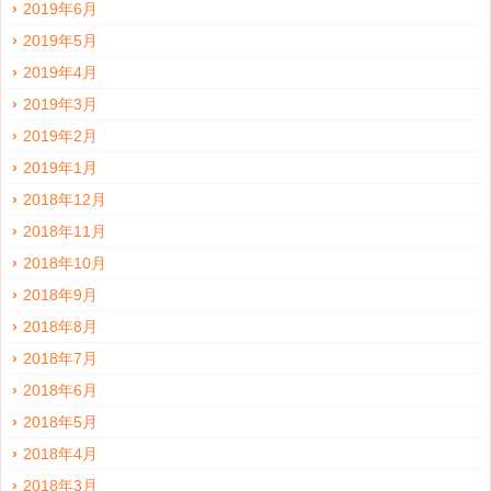
2019年6月
2019年5月
2019年4月
2019年3月
2019年2月
2019年1月
2018年12月
2018年11月
2018年10月
2018年9月
2018年8月
2018年7月
2018年6月
2018年5月
2018年4月
2018年3月