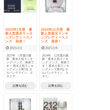
2025年1月度 最
2024年12月度 最
新人気香水ランキ
新人気香水ランキ
ングレディースメ
ングレディースメ
ンズ 発表！
ンズ 発表！
2025/2/3
2025/1/9
2025年 1月度の最
2024年 12月度の最
新「香水人気ランキ
新「香水人気ランキ
ング-メンズ」発表で
ング-メンズ」発表で
す！ 香水人気ランキ
す！ 香水人気ランキ
ングメンズ第1位 カ
ングメンズ第1位 カ
ルバンクライン エ
ルバンクライン エ
タニテ...
タニ...
記事を読む
記事を読む