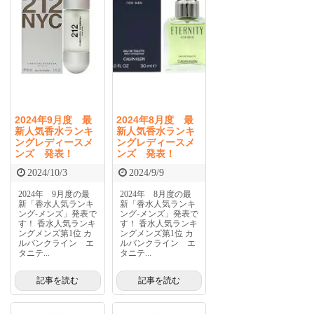
2024年9月度 最
2024年8月度 最
新人気香水ランキ
新人気香水ランキ
ングレディースメ
ングレディースメ
ンズ 発表！
ンズ 発表！
2024/10/3
2024/9/9
2024年 9月度の最
2024年 8月度の最
新「香水人気ランキ
新「香水人気ランキ
ング-メンズ」発表で
ング-メンズ」発表で
す！ 香水人気ランキ
す！ 香水人気ランキ
ングメンズ第1位 カ
ングメンズ第1位 カ
ルバンクライン エ
ルバンクライン エ
タニテ...
タニテ...
記事を読む
記事を読む