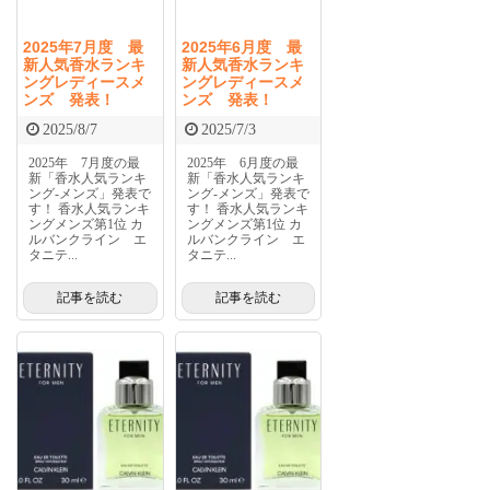
2025年7月度 最
2025年6月度 最
新人気香水ランキ
新人気香水ランキ
ングレディースメ
ングレディースメ
ンズ 発表！
ンズ 発表！
2025/8/7
2025/7/3
2025年 7月度の最
2025年 6月度の最
新「香水人気ランキ
新「香水人気ランキ
ング-メンズ」発表で
ング-メンズ」発表で
す！ 香水人気ランキ
す！ 香水人気ランキ
ングメンズ第1位 カ
ングメンズ第1位 カ
ルバンクライン エ
ルバンクライン エ
タニテ...
タニテ...
記事を読む
記事を読む