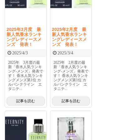
2025年3月度 最
2025年2月度 最
新人気香水ランキ
新人気香水ランキ
ングレディースメ
ングレディースメ
ンズ 発表！
ンズ 発表！
2025/4/3
2025/3/4
2025年 3月度の最
2025年 2月度の最
新「香水人気ランキ
新「香水人気ランキ
ング-メンズ」発表で
ング-メンズ」発表で
す！ 香水人気ランキ
す！ 香水人気ランキ
ングメンズ第1位 カ
ングメンズ第1位 カ
ルバンクライン エ
ルバンクライン エ
タニテ...
タニテ...
記事を読む
記事を読む