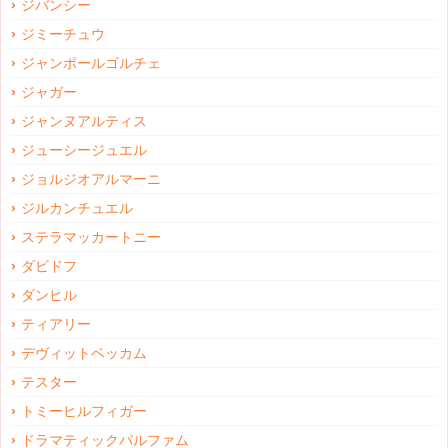
ジバンシー
ジミーチュウ
ジャンポールゴルチェ
ジャガー
ジャンヌアルティス
ジューシージュエル
ジョルジオアルマーニ
ジルカンチュエル
ステラマッカートニー
ダビドフ
ダンヒル
ティアリー
デヴィットベッカム
テスター
トミーヒルフィガー
ドラマティックパルファム