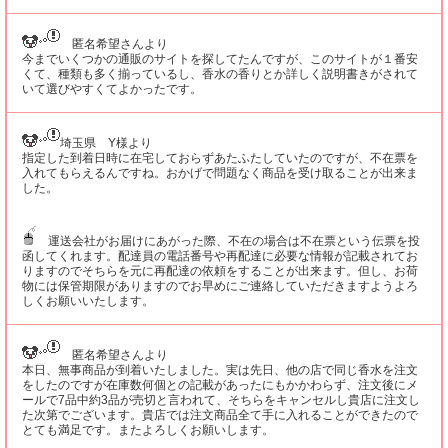
匿名希望さんより
今までいくつかの通販のサイトを探してたんですが、このサイトが１番安
くて、種類も多く揃っているし、香水の香りとか詳しく説明書きがされて
いて選びやすくてよかったです。
埼玉県 Y様より
指定した到着日時に在宅しておらずあたふたしていたのですが、不在票を
入れてもらえるんですね。おかげで問題なく商品を受け取ることが出来ま
した。
運送会社がお届けにあがった際、不在の場合は不在票という伝票を投
函してくれます。配達員の電話番号や再配達に必要な情報が記載されてお
りますのでそちらを元に再配達の依頼をすることが出来ます。但し、お荷
物には保管期限がありますのでお早めにご連絡していただきますようよろ
しくお願いいたします。
匿名希望さんより
本日、無事商品が到着いたしました。実は先日、他の店で同じ香水を注文
をしたのですが在庫数何個との記載があったにもかかわらず、注文後にメ
ールで7品中約3品が売切と言われて、そちらをキャンセルし貴店に注文し
た次第でございます。貴店では注文商品全て手に入れることができたので
とても満足です。またよろしくお願いします。