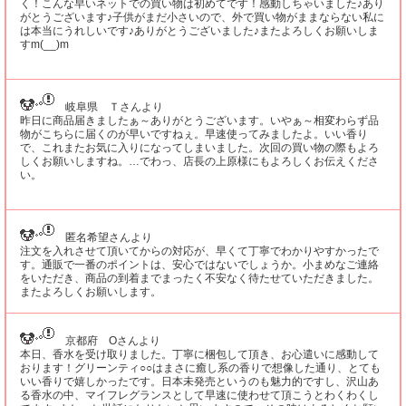
く！こんな早いネットでの買い物は初めてです！感動しちゃいました♪あり
がとうございます♪子供がまだ小さいので、外で買い物がままならない私に
は本当にうれしいです♪ありがとうございました♪またよろしくお願いしま
すm(__)m
岐阜県 Ｔさんより
昨日に商品届きましたぁ～ありがとうございます。いやぁ～相変わらず品
物がこちらに届くのが早いですねぇ。早速使ってみましたよ。いい香り
で、これまたお気に入りになってしまいました。次回の買い物の際もよろ
しくお願いしますね。…でわっ、店長の上原様にもよろしくお伝えくださ
い。
匿名希望さんより
注文を入れさせて頂いてからの対応が、早くて丁寧でわかりやすかったで
す。通販で一番のポイントは、安心ではないでしょうか。小まめなご連絡
をいただき、商品の到着までまったく不安なく待たせていただきました。
またよろしくお願いします。
京都府 Oさんより
本日、香水を受け取りました。丁寧に梱包して頂き、お心遣いに感動して
おります！グリーンティ○○はまさに癒し系の香りで想像した通り、とても
いい香りで嬉しかったです。日本未発売というのも魅力的ですし、沢山あ
る香水の中、マイフレグランスとして早速に使わせて頂こうとわくわくし