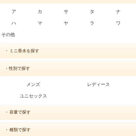
ア
カ
サ
タ
ナ
ハ
マ
ヤ
ラ
ワ
その他
ミニ香水を探す
・
・性別で探す
メンズ
レディース
ユニセックス
容量で探す
・
種類で探す
・