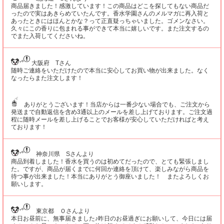
商品届きました！感激しています！この商品はどこを探してもない商品だ
ったので実はあきらめていたんです。香水学園さんのメルマガに再入荷と
あったときにはほんとかな？って正直疑っちゃいました。ゴメンなさい。
久々にこの香りに包まれる事ができて本当に嬉しいです。また注文するの
でまた入荷してくださいね。
大阪府 Tさん
随時ご連絡をいただけたので本当に安心してお買い物が出来ました。なく
なったらまた注文します！
ありがとうございます！当店からは一番少ない場合でも、ご注文から
発送まで自動返信を含め3通以上のメールを差し上げております。ご注文過
程に随時メールを差し上げることでお客様が安心していただければと考え
ております！
神奈川県 Sさんより
商品到着しました！香水を買うのは初めてだったので、とても緊張しまし
た。ですが、商品が届くまでに何回か連絡を頂けて、楽しみながら商品を
待つ事が出来ました！本当にありがとう御座いました！ またよろしくお
願いします。
東京都 Ｏさんより
本日お昼前に、無事届きました♪昨日のお昼過ぎにお願いして、今日には届