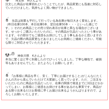
埼玉県 Wさんより
注文した商品が在庫切れということでしたが、商品変更にも迅速に対応し
ていただけました。気持ちよく買い物ができました。
当店は卸業も平行して行っている為在庫が毎日大きく変化します。
（昨日在庫100本、本日在庫0本、翌日在庫50本・・・といった感じで
す。）そのため商品ごとの売り切れ表示が在庫と異なる場合がございま
す。せっかくご購入いただいたのに、その商品が欠品だったという事があ
ります。その部分でもご迷惑をお掛けしてしまう事もあるかと思いますの
で、欠品の際の商品変更などありましたらお気軽にご連絡ください。可能
な限りご対応させていただきます。
神奈川県 Kさんより
本当に驚くほど早く到着したのでびっくりしました。丁寧な梱包で、破損
等もありませんでした。またよろしくお願いします。
｢お客様に商品を早く、安く、丁寧にお届けすること｣がこんなにたく
さんの方から喜んでいただけて大変嬉しく思っています。ただ、ご注文を
いただいたのに商品が欠品だったり、在庫の関係で発送までに3日ほどかか
ってしまい、お客様にご迷惑をお掛けする事があるのも事実です。商品が
ある限り出来るだけお客様に早くお届け出来るようがんばりますので、よ
ろしくお願いいたします。