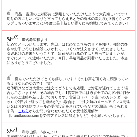
商品、当店のご対応共に満足していただけたようで大変嬉しいです！
周りの方にもいい香りと言ってもらえるとその香水の満足度が3倍ぐらいア
ップしちゃいますよね♪今度は是非新しい香りにも挑戦してみてください！
匿名希望様より
初めてメールいたします。先日、はじめてこちらのＨＰを知り、種類の多
さやお手ごろなお値段にひかれて、いくつか注文させていただきました。
ＧＷあけの週末ということで、出荷が遅れるのではと思っていましたが、
すぐにメールで連絡いただき、今日、早速商品が到着いたしました。本当
にありがとうございました。
喜んでいただけてとても嬉しいです！そのお声を頂く為に頑張ってい
るようなものなので！（笑）
連休明けなどは大量のご注文でどうしても処理、ご対応が遅れてしまう場
合もございますが、その場合でも、1営業日中には必ず全てのお客様に何か
しらのご連絡を差し上げております。営業日（ページ左下のカレンダー参
照）で2日以上経っても連絡がない場合は、ご注文時のメールアドレス間違
い又はお客様側でメールの受信設定をされているなどの原因が考えられま
す為、
こちら
からお問い合わせいただくか受信設定解除
（brandkousui.comを受信アドレスに加えるなど）をお願いいたします。
和歌山県 Sさんより
本日商品受け取りました。どこに行っても売り切れの商品で半分諦めてい