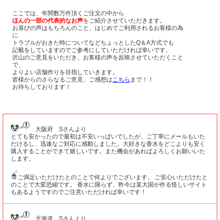
ここでは、年間数万件頂くご注文の中から
ほんの一部の代表的なお声
をご紹介させていただきます。
お喜びの声はもちろんのこと、はじめてご利用されるお客様の為
に
トラブルがおきた時についてなどちょっとしたQ＆A方式でも
記載をしていますのでご参考にしていただければ幸いです。
沢山のご意見をいただき、お客様の声を反映させていただくこと
で、
よりよい店舗作りを目指していきます。
皆様からのさらなるご意見、ご感想は
こちら
まで！！
お待ちしております！
大阪府 Sさんより
とても安かったので最初は不安いっぱいでしたが、ご丁寧にメールもいた
だけるし、迅速なご対応に感動しました。大好きな香水をどこよりも安く
購入することができて嬉しいです。また機会があればよろしくお願いいた
します。
ご満足いただけたとのことで何よりでございます。 ご安心いただけたと
のことで大変恐縮です。 香水に限らず、昨今は某大国が作る怪しいサイト
もあるようですのでご注意いただければ幸いです！
北海道 Sさんより