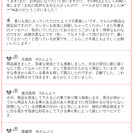
てます♪また、お世話になりたいと思いますので、その時はよろしくお願い
致します！お礼の気持ちを伝えたかったので、メールさせて頂きました(●^
ー^●)ありがとうございました！
香りも気に入っていただけたようで大変嬉しいです。そちらの商品は
限定品ですので、ガンガンお友達に自慢しちゃってください！また手書き
のメッセージ、気付いていただいてありがとうございます！簡単なものな
のですが、結構大変なんです（笑）。でもそう言って頂けるだけで、書い
ててよかった！と思っている次第です。こちらこそ今後ともよろしくお願
いいたします！
京都府 Hさんより
商品届きました。迅速な発送とても感激しました。注文の翌日に家に届く
なんて思ってなかったです。そして香水の方もかなり満足しています。好
きな香水から似ている香水を探して購入したのですが、正解でした。これ
からも利用させて頂きます。ありがとうございました。
鹿児島県 Sさんより
今日、商品を発送して下さるとの事で有り難う御座います。受注が掛かっ
てから商品を入れる事がある店があり発送までに何日掛かるか分からない
状態になっている消費者の方がいると耳にしますが、御社の商品発送まで
に日を置かず迅速な対応をして下さる事が私にとって嬉しいサービスで
す。
愛媛県 Ｍさんより