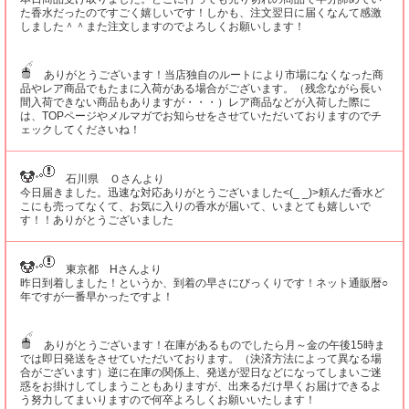
た香水だったのですごく嬉しいです！しかも、注文翌日に届くなんて感激
しました＾＾また注文しますのでよろしくお願いします！
ありがとうございます！当店独自のルートにより市場になくなった商
品やレア商品でもたまに入荷がある場合がございます。（残念ながら長い
間入荷できない商品もありますが・・・）レア商品などが入荷した際に
は、TOPページやメルマガでお知らせをさせていただいておりますのでチ
ェックしてくださいね！
石川県 Ｏさんより
今日届きました。迅速な対応ありがとうございました<(_ _)>頼んだ香水ど
こにも売ってなくて、お気に入りの香水が届いて、いまとても嬉しいで
す！！ありがとうございました
東京都 Hさんより
昨日到着しました！というか、到着の早さにびっくりです！ネット通販暦○
年ですが一番早かったですよ！
ありがとうございます！在庫があるものでしたら月～金の午後15時ま
では即日発送をさせていただいております。（決済方法によって異なる場
合がございます）逆に在庫の関係上、発送が翌日などになってしまいご迷
惑をお掛けしてしまうこともありますが、出来るだけ早くお届けできるよ
う努力してまいりますので何卒よろしくお願いいたします！