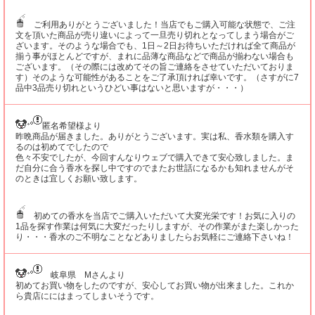
ご利用ありがとうございました！当店でもご購入可能な状態で、ご注
文を頂いた商品が売り違いによって一旦売り切れとなってしまう場合がご
ざいます。そのような場合でも、1日～2日お待ちいただければ全て商品が
揃う事がほとんどですが、まれに品薄な商品などで商品が揃わない場合も
ございます。（その際には改めてその旨ご連絡をさせていただいておりま
す）そのような可能性があることをご了承頂ければ幸いです。（さすがに7
品中3品売り切れというひどい事はないと思いますが・・・）
匿名希望様より
昨晩商品が届きました。ありがとうございます。実は私、香水類を購入す
るのは初めてでしたので
色々不安でしたが、今回すんなりウェブで購入できて安心致しました。ま
だ自分に合う香水を探し中ですのでまたお世話になるかも知れませんがそ
のときは宜しくお願い致します。
初めての香水を当店でご購入いただいて大変光栄です！お気に入りの
1品を探す作業は何気に大変だったりしますが、その作業がまた楽しかった
り・・・香水のご不明なことなどありましたらお気軽にご連絡下さいね！
岐阜県 Mさんより
初めてお買い物をしたのですが、安心してお買い物が出来ました。これか
ら貴店ににはまってしまいそうです。