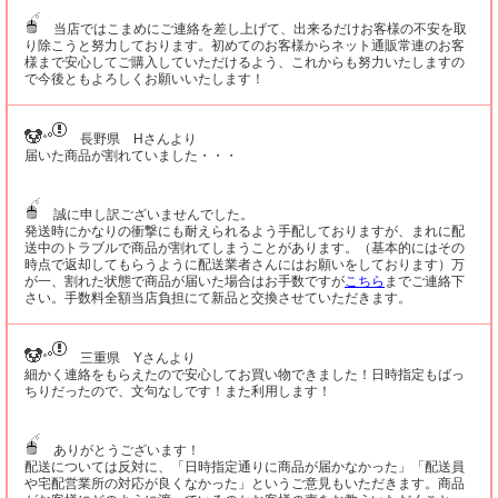
当店ではこまめにご連絡を差し上げて、出来るだけお客様の不安を取
り除こうと努力しております。初めてのお客様からネット通販常連のお客
様まで安心してご購入していただけるよう、これからも努力いたしますの
で今後ともよろしくお願いいたします！
長野県 Hさんより
届いた商品が割れていました・・・
誠に申し訳ございませんでした。
発送時にかなりの衝撃にも耐えられるよう手配しておりますが、まれに配
送中のトラブルで商品が割れてしまうことがあります。（基本的にはその
時点で返却してもらうように配送業者さんにはお願いをしております）万
が一、割れた状態で商品が届いた場合はお手数ですが
こちら
までご連絡下
さい。手数料全額当店負担にて新品と交換させていただきます。
三重県 Yさんより
細かく連絡をもらえたので安心してお買い物できました！日時指定もばっ
ちりだったので、文句なしです！また利用します！
ありがとうございます！
配送については反対に、「日時指定通りに商品が届かなかった」「配送員
や宅配営業所の対応が良くなかった」というご意見もいただきます。商品