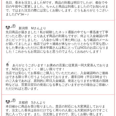
先日、香水を注文しましたMです。商品の到着は明日でしたが、都合で今
日の午前中に変更しました。ちゃんと商品は到着しましたのでお知らせま
で。ではまた注文の際には宜しくお願いします。どうもありがとうござい
ました(^v^)w～♪
新潟県 Mさんより
先日商品が届きました！私が経験したネット通販の中でも一番迅速で丁寧
だったと思います。とりあえず商品の到着もですが、何より入金確認の早
さにビックリしました。（入金から帰って来た時には、もう確認のメール
が届いてましたよ）他店では中々連絡が来なかったりとかなり不安な思い
をした事があっただけに香水学園さんは私にとってはNO1のお店になりま
した！これからもお世話になると思うのでよろしくおねがいします！
ありがとうございます！お褒めの言葉に従業員一同大変喜んでおりま
す。NO1だなんて・・・嬉しい限りです！
当店では安心してお客様にご購入していただために、入金確認時のご連絡
はできる限り早く行うよう心がけております。通常日時（平日15時まで）
のご入金であれば、原則的に即日入金確認、発送となりますが発送の混雑
時などは、営業日翌日の発送になる事もございますがその場合はご容赦い
ただければと思います。
京都府 Sさんより
本日確かに商品を受け取りました。貴店の対応にも大変満足しておりま
す。注文した香水は自分だけでなく周りの人達にも大変好評なのですごく
気に入っています。また、注文致しますので、宜しくお願い致します。