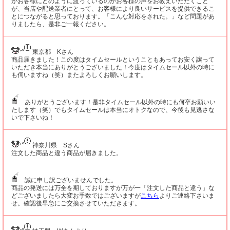
がお客様にどのように渡っているのかお客様の声をお教えいただくこと
が、当店や配送業者にとって、お客様により良いサービスを提供できるこ
とにつながると思っております。「こんな対応をされた。」など問題があ
りましたら、是非ご一報ください。
東京都 Kさん
商品届きました！この度はタイムセールということもあってお安く譲って
いただき本当にありがとうございました！今度はタイムセール以外の時に
も伺いますね（笑）またよろしくお願いします。
ありがとうございます！是非タイムセール以外の時にも何卒お願いい
たします（笑）でもタイムセールは本当にオトクなので、今後も見逃さな
いで下さいね！
神奈川県 Sさん
注文した商品と違う商品が届きました。
誠に申し訳ございませんでした。
商品の発送には万全を期しておりますが万が一「注文した商品と違う」な
どございましたら大変お手数ではございますが
こちら
よりご連絡下さいま
せ。確認後早急にご交換させていただきます。