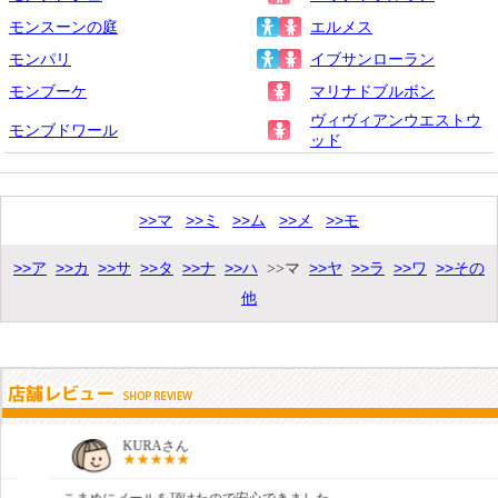
モンスーンの庭
エルメス
モンパリ
イブサンローラン
モンブーケ
マリナドブルボン
ヴィヴィアンウエストウ
モンブドワール
ッド
>>マ
>>ミ
>>ム
>>メ
>>モ
>>ア
>>カ
>>サ
>>タ
>>ナ
>>ハ
>>ヤ
>>ラ
>>ワ
>>その
>>マ
他
KURAさん