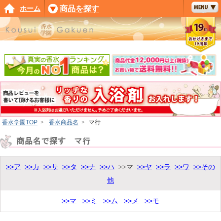
ホーム
商品を探す
香水学園TOP
>
香水商品名
>
マ行
>>ア
>>カ
>>サ
>>タ
>>ナ
>>ハ
>>ヤ
>>ラ
>>ワ
>>その
>>マ
他
>>マ
>>ミ
>>ム
>>メ
>>モ