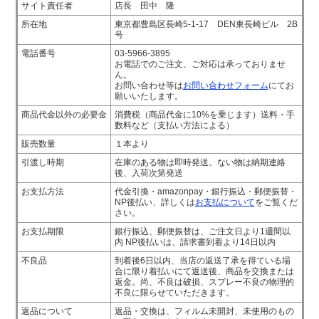
サイト責任者
店長 田中 隆
所在地
東京都豊島区長崎5-1-17 DEN東長崎ビル 2B
号
電話番号
03-5966-3895
お電話でのご注文、ご対応は承っておりませ
ん。
お問い合わせ等は
お問い合わせフォーム
にてお
願いいたします。
商品代金以外の必要金
消費税（商品代金に10%を乗じます）送料・手
数料など（支払い方法による）
販売数量
１本より
引渡し時期
在庫のある物は即時発送。ない物は納期連絡
後、入荷次第発送
お支払方法
代金引換・amazonpay・銀行振込・郵便振替・
NP後払い、詳しくは
お支払について
をご覧くだ
さい。
お支払期限
銀行振込、郵便振替は、ご注文日より1週間以
内
NP後払いは、請求書到着より14日以内
不良品
到着後6日以内、当店の返送了承を得ている場
合に限り着払いにて返送後、商品を交換または
返金。尚、不良は破損、スプレー不良の物理的
不良に限らせていただきます。
返品について
返品・交換は、フィルム未開封、未使用のもの