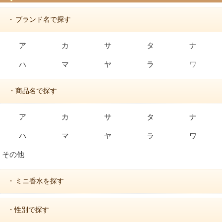
ブランド名で探す
・
ア
カ
サ
タ
ナ
ハ
マ
ヤ
ラ
ワ
・商品名で探す
ア
カ
サ
タ
ナ
ハ
マ
ヤ
ラ
ワ
その他
ミニ香水を探す
・
・性別で探す