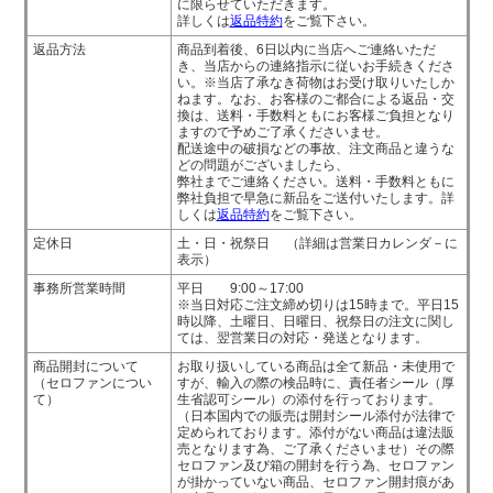
に限らせていただきます。
詳しくは
返品特約
をご覧下さい。
返品方法
商品到着後、6日以内に当店へご連絡いただ
き、当店からの連絡指示に従いお手続きくださ
い。※当店了承なき荷物はお受け取りいたしか
ねます。なお、お客様のご都合による返品・交
換は、送料・手数料ともにお客様ご負担となり
ますので予めご了承くださいませ。
配送途中の破損などの事故、注文商品と違うな
どの問題がございましたら、
弊社までご連絡ください。送料・手数料ともに
弊社負担で早急に新品をご送付いたします。詳
しくは
返品特約
をご覧下さい。
定休日
土・日・祝祭日 （詳細は営業日カレンダ－に
表示）
事務所営業時間
平日 9:00～17:00
※当日対応ご注文締め切りは15時まで。平日15
時以降、土曜日、日曜日、祝祭日の注文に関し
ては、翌営業日の対応・発送となります。
商品開封について
お取り扱いしている商品は全て新品・未使用で
（セロファンについ
すが、輸入の際の検品時に、責任者シール（厚
て）
生省認可シール）の添付を行っております。
（日本国内での販売は開封シール添付が法律で
定められております。添付がない商品は違法販
売となります為、ご了承くださいませ）その際
セロファン及び箱の開封を行う為、セロファン
が掛かっていない商品、セロファン開封痕があ