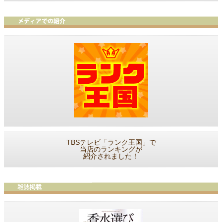
TBSテレビ「ランク王国」で
当店のランキングが
紹介されました！