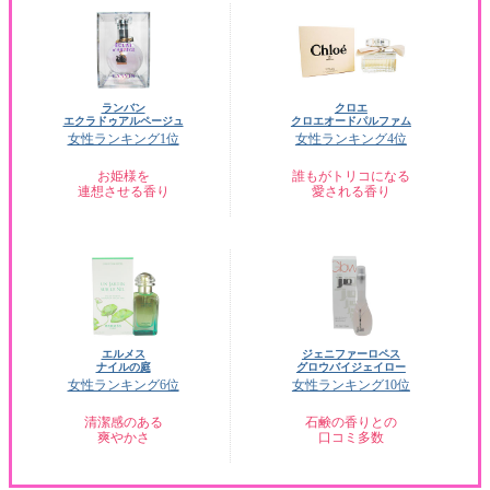
ランバン
クロエ
エクラドゥアルページュ
クロエオードパルファム
女性ランキング1位
女性ランキング4位
お姫様を
誰もがトリコになる
連想させる香り
愛される香り
エルメス
ジェニファーロペス
ナイルの庭
グロウバイジェイロー
女性ランキング6位
女性ランキング10位
清潔感のある
石鹸の香りとの
爽やかさ
口コミ多数