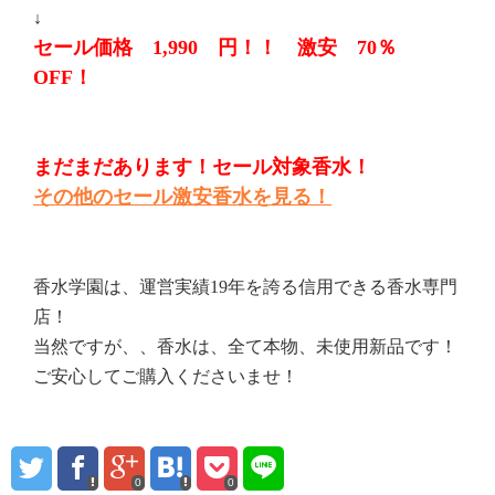
↓
セール価格 1,990 円！！ 激安 70％
OFF！
まだまだあります！セール対象香水！
その他のセール激安香水を見る！
香水学園は、運営実績19年を誇る信用できる香水専門
店！
当然ですが、、香水は、全て本物、未使用新品です！
ご安心してご購入くださいませ！
0
0