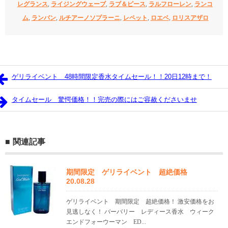
レグランス
,
ライジングウェーブ
,
ラブ＆ピース
,
ラルフローレン
,
ランコ
ム
,
ランバン
,
ルチアーノソプラーニ
,
レペット
,
ロエベ
,
ロリスアザロ
ゲリライベント 48時間限定香水タイムセール！！20日12時まで！
タイムセール 驚愕価格！！完売の際にはご容赦くださいませ
関連記事
期間限定 ゲリライベント 超絶価格
20.08.28
ゲリライベント 期間限定 超絶価格！ 激安価格をお
見逃しなく！ バーバリー レディース香水 ウィーク
エンドフォーウーマン ED...