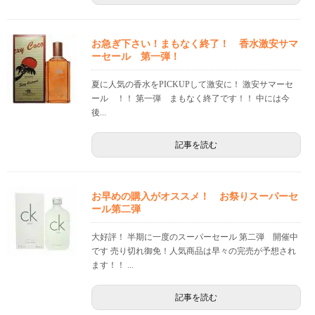
お急ぎ下さい！まもなく終了！ 香水激安サマ
ーセール 第一弾！
夏に人気の香水をPICKUPして激安に！ 激安サマーセ
ール ！！ 第一弾 まもなく終了です！！ 中には今
後...
記事を読む
お早めの購入がオススメ！ お祭りスーパーセ
ール第二弾
大好評！ 半期に一度のスーパーセール 第二弾 開催中
です 売り切れ御免！人気商品は早々の完売が予想され
ます！！ ...
記事を読む