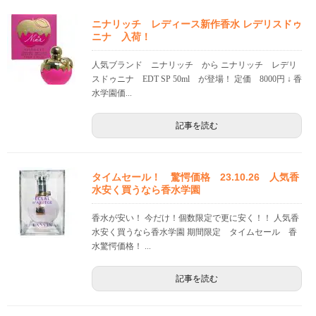
ニナリッチ レディース新作香水 レデリスドゥ
ニナ 入荷！
人気ブランド ニナリッチ から ニナリッチ レデリ
スドゥニナ EDT SP 50ml が登場！ 定価 8000円 ↓ 香
水学園価...
記事を読む
タイムセール！ 驚愕価格 23.10.26 人気香
水安く買うなら香水学園
香水が安い！ 今だけ！個数限定で更に安く！！ 人気香
水安く買うなら香水学園 期間限定 タイムセール 香
水驚愕価格！ ...
記事を読む