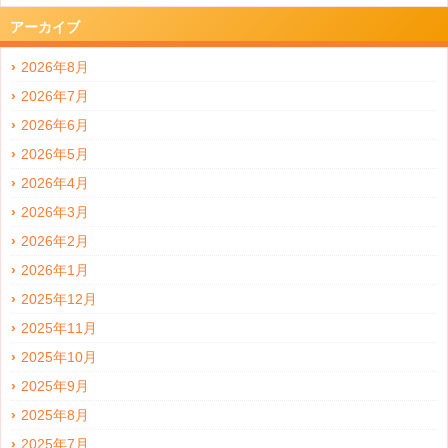
アーカイブ
2026年8月
2026年7月
2026年6月
2026年5月
2026年4月
2026年3月
2026年2月
2026年1月
2025年12月
2025年11月
2025年10月
2025年9月
2025年8月
2025年7月