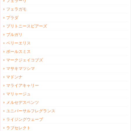
フェラーリ
フェラガモ
プラダ
ブリトニースピアーズ
ブルガリ
ペリーエリス
ポールスミス
マークジェイコブズ
マサキマツシマ
マドンナ
マライアキャリー
マリャージュ
メルセデスベンツ
ユニバーサルフレグランス
ライジングウェーブ
ラブセレクト