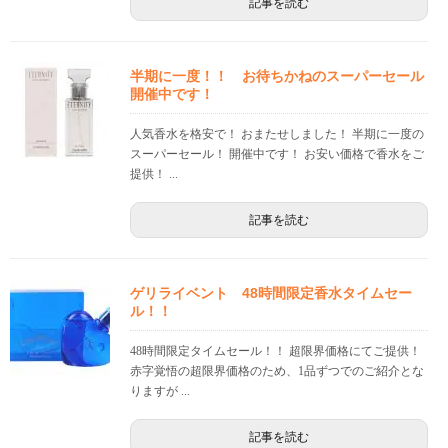
記事を読む
半期に一度！！ お待ちかねのスーパーセール
開催中です！
人気香水を格安で！ おまたせしました！ 半期に一度の
スーパーセール！ 開催中です！ お安い価格で香水をご
提供！ ...
記事を読む
ゲリライベント 48時間限定香水タイムセー
ル！！
48時間限定タイムセール！！ 超限界価格にてご提供！
赤字覚悟の超限界価格のため、1品ずつでのご紹介とな
りますが ...
記事を読む