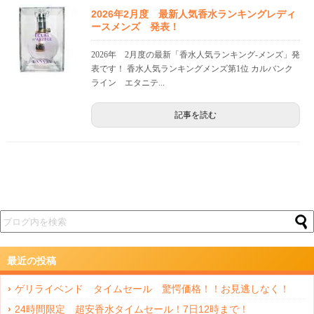
2026年2月度 最新人気香水ランキングレディ
ースメンズ 発表！
2026年 2月度の最新「香水人気ランキング-メンズ」発
表です！ 香水人気ランキングメンズ第1位 カルバンク
ライン エタニテ...
記事を読む
最近の投稿
ゲリライベンド タイムセール 驚愕価格！！お見逃しなく！
24時間限定 超安香水タイムセール！7日12時まで！