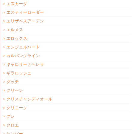
エスカーダ
エスティーローダー
エリザベスアーデン
エルメス
エロックス
エンジェルハート
カルバンクライン
キャロリーナヘレラ
ギラロッシュ
グッチ
クリーン
クリスチャンディオール
クリニーク
グレ
クロエ
ケンゾー