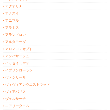
アクオリナ
アナスイ
アニマル
アラミス
アランドロン
アルタモーダ
アロマコンセプト
アンパサージュ
イッセイミヤケ
イブサンローラン
ヴァシリーサ
ヴィヴィアンウエストウッド
ヴィアパリス
ヴェルサーチ
エアリータイム