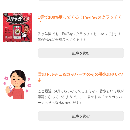
1等で100%戻ってくる！PayPayスクラッチく
じ！！
香水学園でも PayPayスクラッチくじ やってます！ 1
等が出れば全額戻ってくる！！ ...
記事を読む
君のドルチェ＆ガッバーナのその香水のせいだ
よ！
ここ最近（4月くらいからでしょうか） 香水という歌が
話題になっているようで。。 「君のドルチェ＆ガッバ
ーナのその香水のせいだよ♪...
記事を読む