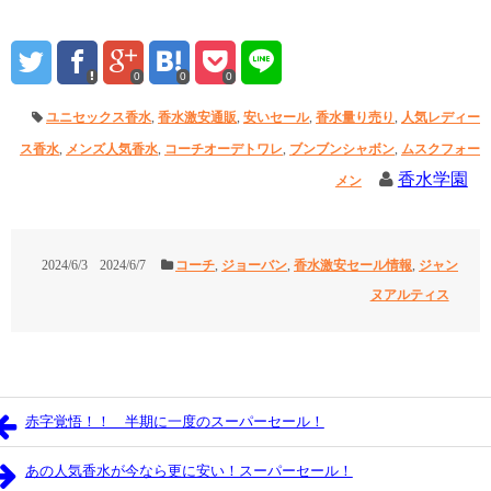
0
0
0
ユニセックス香水
,
香水激安通販
,
安いセール
,
香水量り売り
,
人気レディー
ス香水
,
メンズ人気香水
,
コーチオーデトワレ
,
ブンブンシャボン
,
ムスクフォー
香水学園
メン
2024/6/3
2024/6/7
コーチ
,
ジョーバン
,
香水激安セール情報
,
ジャン
ヌアルティス
赤字覚悟！！ 半期に一度のスーパーセール！
あの人気香水が今なら更に安い！スーパーセール！