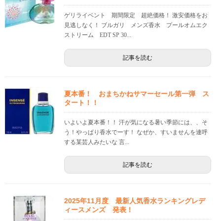
ゲリライベント 期間限定 超絶価格！ 激安価格をお
見逃しなく！ ブルガリ メンズ香水 プールオムエク
ストリーム EDT SP 30...
記事を読む
夏本番！ おまちかねサマーセール第一弾 ス
タート！！
いよいよ夏本番！！ 汗が気になる暑い季節には、、そ
う！やっぱり香水でーす！ なぜか、すいませんを連呼
する某芸人みたいな 言...
記事を読む
2025年11月度 最新人気香水ランキングレデ
ィースメンズ 発表！