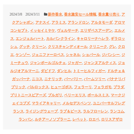
2024/3/8
2024/3/11
新作香水
,
香水激安セール情報
,
香水量り売り
,
ア
クアシャボン
,
アナスイ
,
アラミス
,
アランドロン
,
アルタモーダ
,
アロマ
コンセプト
,
イッセイミヤケ
,
ヴェルサーチ
,
エリザベスアーデン
,
エルメ
ス
,
エンジェルハート
,
カルバンクライン
,
キャロリーナヘレラ
,
ギラロッ
シュ
,
グッチ
,
クリーン
,
クリスチャンディオール
,
クリニーク
,
グレ
,
クロ
エ
,
ケンゾー
,
ジェニファーロペス
,
シャネル
,
ショパール
,
ジバンシー
,
ジ
ミーチュウ
,
ジャンポールゴルチェ
,
ジャガー
,
ジャンヌアルティス
,
ジョ
ルジオアルマーニ
,
ダビドフ
,
ダンヒル
,
トミーヒルフィガー
,
ドルチェ＆
ガッバーナ
,
ニコス
,
ニナリッチ
,
バーバリー
,
パームツリー
,
バナナリパ
ブリック
,
パルロックス
,
ヒューゴボス
,
フェラーリ
,
フェラガモ
,
プラダ
,
ブリトニースピアーズ
,
ブルガリ
,
ペリーエリス
,
ポールスミス
,
マークジ
ェイコブズ
,
マライアキャリー
,
メルセデスベンツ
,
ユニバーサルフレグ
ランス
,
ライジングウェーブ
,
ラブ＆ピース
,
ラルフローレン
,
ランコム
,
ランバン
,
ルチアーノソプラーニ
,
レペット
,
ロエベ
,
ロリスアザロ