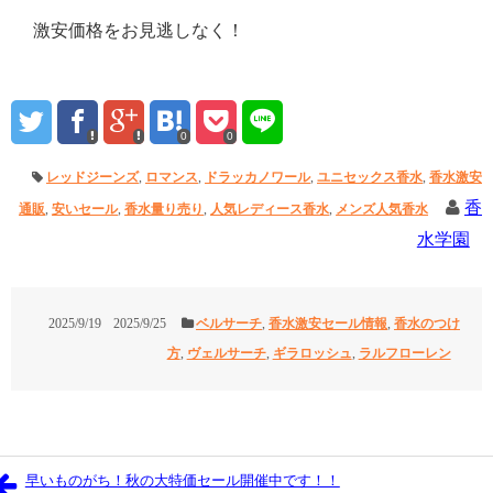
激安価格をお見逃しなく！
0
0
レッドジーンズ
,
ロマンス
,
ドラッカノワール
,
ユニセックス香水
,
香水激安
香
通販
,
安いセール
,
香水量り売り
,
人気レディース香水
,
メンズ人気香水
水学園
2025/9/19
2025/9/25
ベルサーチ
,
香水激安セール情報
,
香水のつけ
方
,
ヴェルサーチ
,
ギラロッシュ
,
ラルフローレン
早いものがち！秋の大特価セール開催中です！！