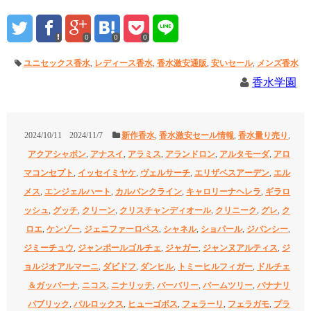
0
0
0
ユニセックス香水
,
レディース香水
,
香水激安通販
,
安いセール
,
メンズ香水
香水学園
2024/10/11
2024/11/7
新作香水
,
香水激安セール情報
,
香水量り売り
,
アクアシャボン
,
アナスイ
,
アラミス
,
アランドロン
,
アルタモーダ
,
アロ
マコンセプト
,
イッセイミヤケ
,
ヴェルサーチ
,
エリザベスアーデン
,
エル
メス
,
エンジェルハート
,
カルバンクライン
,
キャロリーナヘレラ
,
ギラロ
ッシュ
,
グッチ
,
クリーン
,
クリスチャンディオール
,
クリニーク
,
グレ
,
ク
ロエ
,
ケンゾー
,
ジェニファーロペス
,
シャネル
,
ショパール
,
ジバンシー
,
ジミーチュウ
,
ジャンポールゴルチェ
,
ジャガー
,
ジャンヌアルティス
,
ジ
ョルジオアルマーニ
,
ダビドフ
,
ダンヒル
,
トミーヒルフィガー
,
ドルチェ
＆ガッバーナ
,
ニコス
,
ニナリッチ
,
バーバリー
,
パームツリー
,
バナナリ
パブリック
,
パルロックス
,
ヒューゴボス
,
フェラーリ
,
フェラガモ
,
プラ