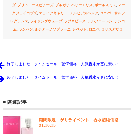
ダ
,
ブリトニースピアーズ
,
ブルガリ
,
ペリーエリス
,
ポールスミス
,
マー
クジェイコブズ
,
マライアキャリー
,
メルセデスベンツ
,
ユニバーサルフ
レグランス
,
ライジングウェーブ
,
ラブ＆ピース
,
ラルフローレン
,
ランコ
ム
,
ランバン
,
ルチアーノソプラーニ
,
レペット
,
ロエベ
,
ロリスアザロ
終了しました タイムセール 驚愕価格 人気香水が更に安い！
終了しました タイムセール 驚愕価格 人気香水が更に安い！
関連記事
期間限定 ゲリライベント 香水超絶価格
21.10.15