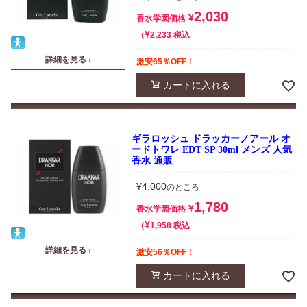
2,030
¥
香水学園価格
¥
税込
2,233
詳細を見る ›
激安65％OFF！
カートに入れる
ギラロッシュ ドラッカーノアール オ
ードトワレ EDT SP 30ml メンズ 人気
香水 通販
¥
4,000
のところ
1,780
¥
香水学園価格
¥
税込
1,958
詳細を見る ›
激安56％OFF！
カートに入れる