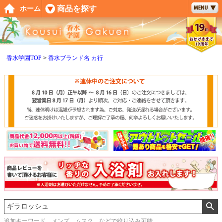
ペー
商品を探す
ホーム
ジト
ップ
へ
香水学園TOP
香水ブランド名 カ行
追加キーワード メンズ、ムスク などで絞り込み可能