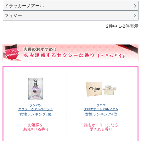
ドラッカーノアール
フィジー
2
件中
1
-
2
件表示
ランバン
クロエ
エクラドゥアルページュ
クロエオードパルファム
女性ランキング1位
女性ランキング4位
お姫様を
誰もがトリコになる
連想させる香り
愛される香り