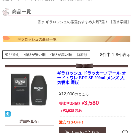
香水 ギラロッシュの厳選おすすめ人気7選！ 【香水学園】
ギラロッシュの商品一覧
8
件中
1
-
8
件表示
並び替え
価格が安い順
価格が高い順
新着順
ギラロッシュ ドラッカーノアール オ
ードトワレ EDT SP 200ml メンズ 人
気香水 通販
¥
12,000
のところ
3,580
¥
香水学園価格
¥
税込
3,938
詳細を見る ›
激安71％OFF！
カートに入れる