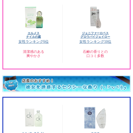
エルメス
ジェニファーロペス
ナイルの庭
グロウバイジェイロー
女性ランキング6位
女性ランキング10位
清潔感のある
石鹸の香りとの
爽やかさ
口コミ多数