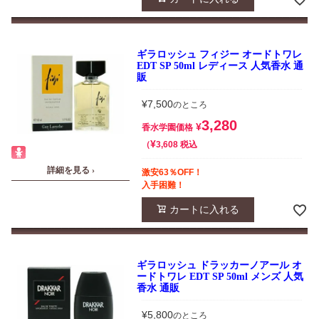
ギラロッシュ フィジー オードトワレ
EDT SP 50ml レディース 人気香水 通
販
¥
7,500
のところ
3,280
¥
香水学園価格
¥
税込
3,608
詳細を見る ›
激安63％OFF！
入手困難！
カートに入れる
ギラロッシュ ドラッカーノアール オ
ードトワレ EDT SP 50ml メンズ 人気
香水 通販
¥
5,800
のところ