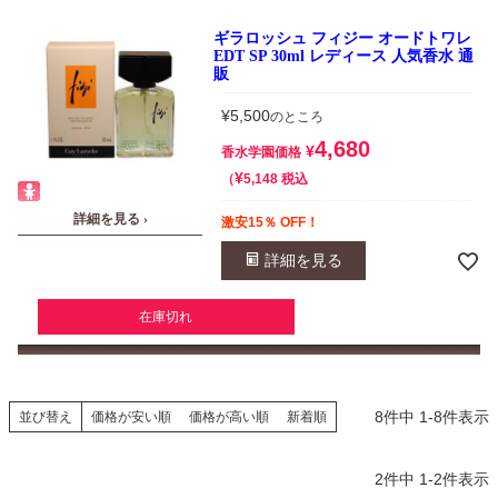
ギラロッシュ フィジー オードトワレ
EDT SP 30ml レディース 人気香水 通
販
¥
5,500
のところ
4,680
¥
香水学園価格
¥
税込
5,148
詳細を見る ›
激安15％ OFF！
詳細を見る
在庫切れ
8
件中
1
-
8
件表示
並び替え
価格が安い順
価格が高い順
新着順
2
件中
1
-
2
件表示