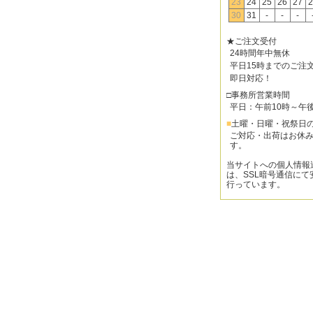
23
24
25
26
27
2
30
31
-
-
-
★ご注文受付
24時間年中無休
平日15時までのご注
即日対応！
□事務所営業時間
平日：午前10時～午
■
土曜・日曜・祝祭日
ご対応・出荷はお休
す。
当サイトへの個人情報
は、SSL暗号通信にて
行っています。