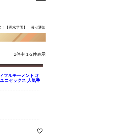
よくお取引が出来ま
おまけありがとうございま
お昼に買って次の日届いた
またよろしくお願い
した。早速レビューを書き
のでちょっとびっくりしま
ます。
ました！
した、また買います！
水！【香水学園】 激安通販
2
件中
1
-
2
件表示
ィフルモーメント オ
ml ユニセックス 人気香