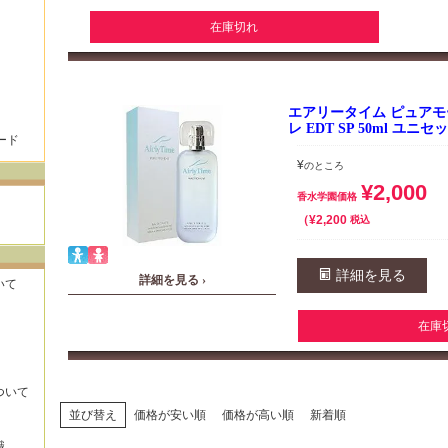
在庫切れ
エアリータイム ピュアモ
レ EDT SP 50ml ユ
ード
¥
のところ
¥
2,000
香水学園価格
¥
2,200
税込
詳細を見る
詳細を見る ›
いて
在庫
ついて
並び替え
価格が安い順
価格が高い順
新着順
識