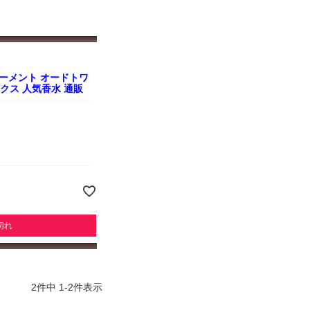
ーメント オードトワ
ニセックス 人気香水 通販
切れ
2
件中
1
-
2
件表示