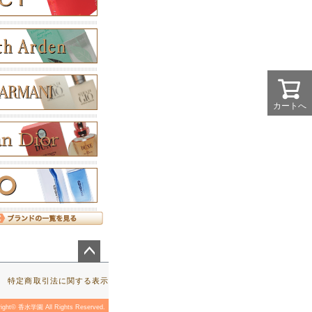
カートへ
ペー
ジト
特定商取引法に関する表示
ップ
へ
right© 香水学園 All Rights Reserved.