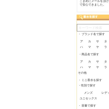
つも迅速な発送をしてい
梱包に気持ちが感じられま
こまめにメールを頂け
だけるので、助かってい
した！また利用させてもら
で安心できました。
す。
いますー。
・
ブランド名で探す
ア
カ
サ
タ
ハ
マ
ヤ
ラ
・商品名で探す
ア
カ
サ
タ
ハ
マ
ヤ
ラ
その他
・
ミニ香水を探す
・性別で探す
メンズ
レデ
ユニセックス
・
容量で探す