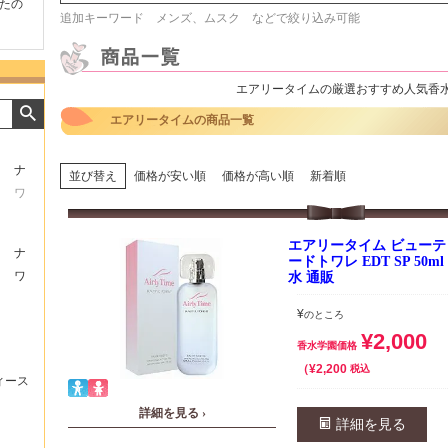
たの
商品が早く届いたのでよか
好きな香水を、いろいろ少
気持ち
追加キーワード メンズ、ムスク などで絞り込み可能
ったです。また利用させて
量試せるところが魅力でし
した。
もらいます！
た。
いたし
エアリータイムの厳選おすすめ人気香
エアリータイムの商品一覧
ナ
並び替え
価格が安い順
価格が高い順
新着順
ワ
エアリータイム ビューテ
ナ
ードトワレ EDT SP 50
ワ
水 通販
¥
のところ
¥
2,000
香水学園価格
¥
2,200
税込
ィース
詳細を見る ›
詳細を見る