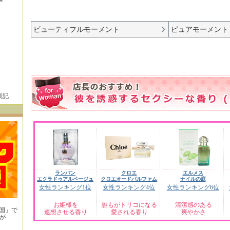
ビューティフルモーメント
ピュアモーメント
表記
ランバン
クロエ
エルメス
エクラドゥアルページュ
クロエオードパルファム
ナイルの庭
女性ランキング1位
女性ランキング4位
女性ランキング6位
お姫様を
誰もがトリコになる
清潔感のある
王国」で
連想させる香り
愛される香り
爽やかさ
が
！