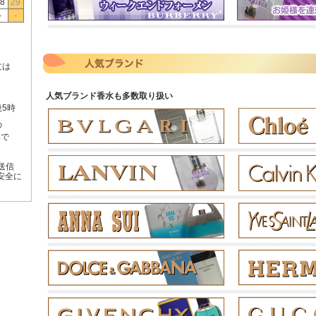
8
29
-
-
文は
人気ブランド香水も多数取り扱い
後5時
の
みで
送信
安全に