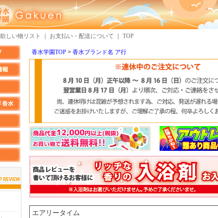
欲しい物リスト
｜
お支払い・配送について
｜
TOP
香水学園TOP
香水ブランド名 ア行
しらすさん
MMさん
検索