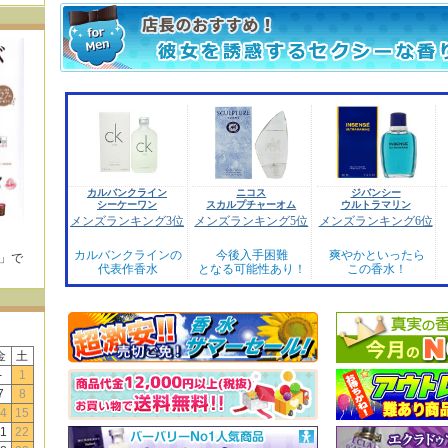
カルバンクライン
ニコス
ジバンシー
シーケーワン
スカルプチャーオム
ウルトラマリン
メンズランキング3位
メンズランキング5位
メンズランキング6位
カルバンクラインの
今後入手困難
爽やかといったら
E」で
代表作香水
となる可能性あり！
この香水！
！
金
土
-
1
7
8
4
15
1
22