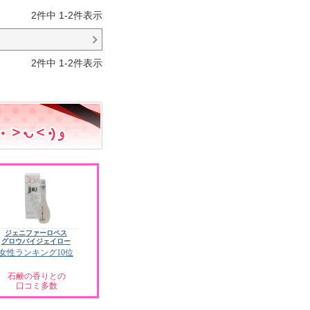
2
件中
1
-
2
件表示
2
件中
1
-
2
件表示
ジェニファーロペス
グロウバイジェイロー
女性ランキング10位
石鹸の香りとの
口コミ多数