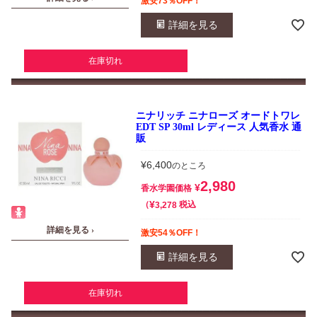
激安73％OFF！
詳細を見る
在庫切れ
ニナリッチ ニナローズ オードトワレ
EDT SP 30ml レディース 人気香水 通
販
¥
6,400
のところ
2,980
¥
香水学園価格
¥
税込
3,278
詳細を見る ›
激安54％OFF！
詳細を見る
在庫切れ