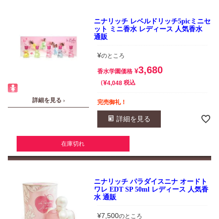
ニナリッチ レベルドリッチ5picミニセ
ット ミニ香水 レディース 人気香水
通販
¥
のところ
3,680
¥
香水学園価格
¥
税込
4,048
詳細を見る ›
完売御礼！
詳細を見る
在庫切れ
ニナリッチ パラダイスニナ オードト
ワレ EDT SP 50ml レディース 人気香
水 通販
¥
7,500
のところ