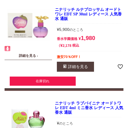
ニナリッチ ルナブロッサム オードト
ワレ EDT SP 30ml レディース 人気香
水 通販
¥
5,900
のところ
1,980
¥
香水学園価格
¥
税込
2,178
詳細を見る ›
激安70％OFF！
詳細を見る
在庫切れ
ニナリッチ ラブバイニナ オードトワ
レ EDT 4ml ミニ香水 レディース 人気
香水 通販
¥
のところ