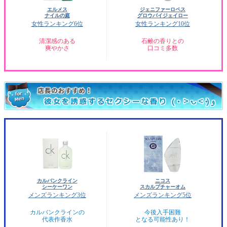
エルメス
ジェニファーロペス
ナイルの庭
グロウバイジェイロー
女性ランキング6位
女性ランキング10位
清潔感のある
石鹸の香りとの
爽やかさ
口コミ多数
カルバンクライン
ニコス
シーケーワン
スカルプチャーオム
メンズランキング3位
メンズランキング5位
カルバンクラインの
今後入手困難
代表作香水
となる可能性あり！