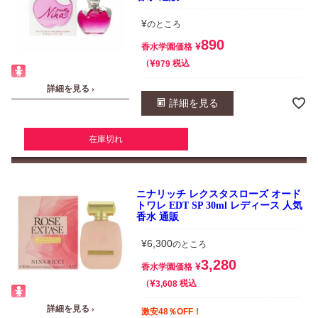
¥
のところ
890
¥
香水学園価格
¥
税込
979
詳細を見る ›
詳細を見る
在庫切れ
ニナリッチ レクスタスローズ オード
トワレ EDT SP 30ml レディース 人気
香水 通販
¥
6,300
のところ
3,280
¥
香水学園価格
¥
税込
3,608
詳細を見る ›
激安48％OFF！