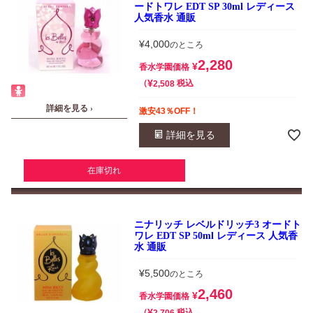
ードトワレ EDT SP 30ml レディース
人気香水 通販
¥
4,000
のところ
2,280
¥
香水学園価格
¥
税込
2,508
詳細を見る ›
激安43％OFF！
詳細を見る
在庫切れ
ニナリッチ レベルドリッチ3 オードト
ワレ EDT SP 50ml レディース 人気香
水 通販
¥
5,500
のところ
2,460
¥
香水学園価格
¥
税込
2,706