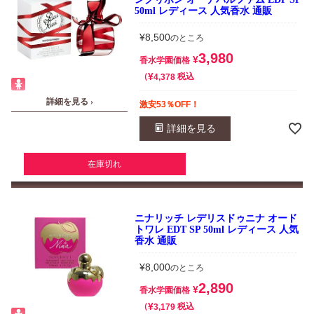
50ml レディース 人気香水 通販
¥
8,500
のところ
3,980
¥
香水学園価格
¥
税込
4,378
詳細を見る ›
激安53％OFF！
詳細を見る
在庫切れ
ニナリッチ レデリスドゥニナ オード
トワレ EDT SP 50ml レディース 人気
香水 通販
¥
8,000
のところ
2,890
¥
香水学園価格
¥
税込
3,179