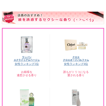
ランバン
クロエ
エクラドゥアルページュ
クロエオードパルファム
女性ランキング1位
女性ランキング4位
お姫様を
誰もがトリコになる
連想させる香り
愛される香り