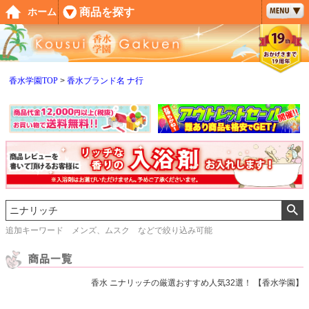
ペー
商品を探す
ホーム
ジト
ップ
へ
香水学園TOP
香水ブランド名 ナ行
追加キーワード メンズ、ムスク などで絞り込み可能
香水 ニナリッチの厳選おすすめ人気32選！ 【香水学園】