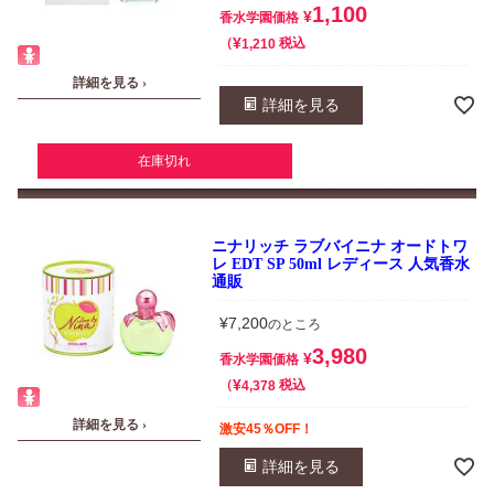
1,100
¥
香水学園価格
¥
税込
1,210
詳細を見る ›
詳細を見る
在庫切れ
ニナリッチ ラブバイニナ オードトワ
レ EDT SP 50ml レディース 人気香水
通販
¥
7,200
のところ
3,980
¥
香水学園価格
¥
税込
4,378
詳細を見る ›
激安45％OFF！
詳細を見る