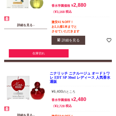
2,880
¥
香水学園価格
¥
税込
3,168
激安41％OFF！
詳細を見る ›
お1人様1本までと
させていただきます
詳細を見る
在庫切れ
ニナリッチ ニナルージュ オードトワ
レ EDT SP 30ml レディース 人気香水
通販
¥
6,400
のところ
2,480
¥
香水学園価格
¥
税込
2,728
詳細を見る ›