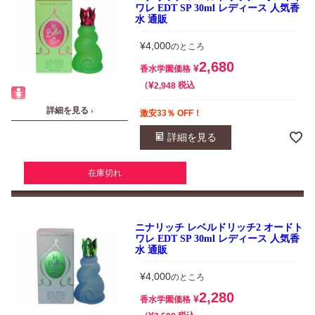
ワレ EDT SP 30ml レディース 人気香
水 通販
¥
4,000
のところ
2,680
¥
香水学園価格
¥
税込
2,948
詳細を見る ›
激安33％ OFF！
詳細を見る
在庫切れ
ニナリッチ レベルドリッチ2 オードト
ワレ EDT SP 30ml レディース 人気香
水 通販
¥
4,000
のところ
2,280
¥
香水学園価格