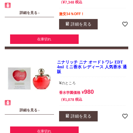
¥
税込
7,348
詳細を見る ›
激安34％OFF！
詳細を見る
在庫切れ
ニナリッチ ニナ オードトワレ EDT
4ml ミニ香水 レディース 人気香水 通
販
¥
のところ
980
¥
香水学園価格
¥
税込
1,078
詳細を見る ›
詳細を見る
在庫切れ