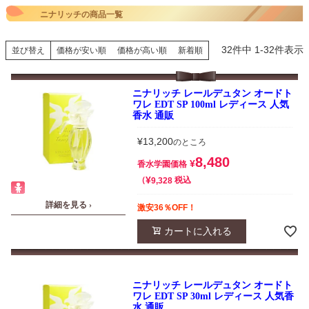
ニナリッチの商品一覧
32
件中
1
-
32
件表示
並び替え
価格が安い順
価格が高い順
新着順
ニナリッチ レールデュタン オードト
ワレ EDT SP 100ml レディース 人気
香水 通販
¥
13,200
のところ
8,480
¥
香水学園価格
¥
税込
9,328
詳細を見る ›
激安36％OFF！
カートに入れる
ニナリッチ レールデュタン オードト
ワレ EDT SP 30ml レディース 人気香
水 通販