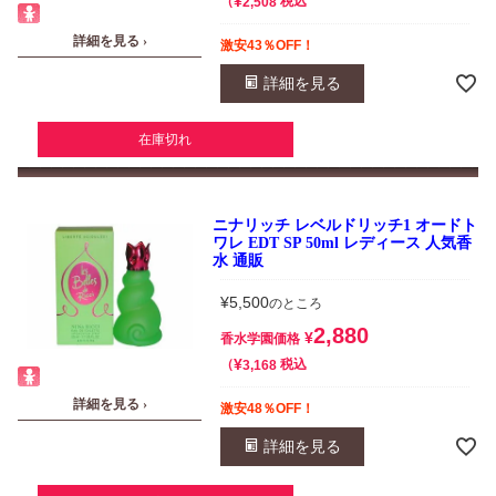
¥
税込
2,508
詳細を見る ›
激安43％OFF！
詳細を見る
在庫切れ
ニナリッチ レベルドリッチ1 オードト
ワレ EDT SP 50ml レディース 人気香
水 通販
¥
5,500
のところ
2,880
¥
香水学園価格
¥
税込
3,168
詳細を見る ›
激安48％OFF！
詳細を見る