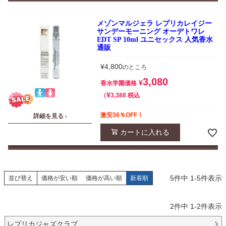
メゾンマルジェラ レプリカレイジー
サンデーモーニング オーデトワレ
EDT SP 10ml ユニセックス 人気香水
通販
¥
4,800
のところ
3,080
¥
香水学園価格
¥
税込
3,388
激安36％OFF！
詳細を見る ›
カートに入れる
5
件中
1
-
5
件表示
並び替え
価格が安い順
価格が高い順
新着順
2
件中
1
-
2
件表示
レプリカジャズクラブ