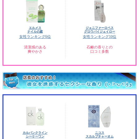
エルメス
ジェニファーロペス
ナイルの庭
グロウバイジェイロー
女性ランキング6位
女性ランキング10位
清潔感のある
石鹸の香りとの
爽やかさ
口コミ多数
カルバンクライン
ニコス
シーケーワン
スカルプチャーオム