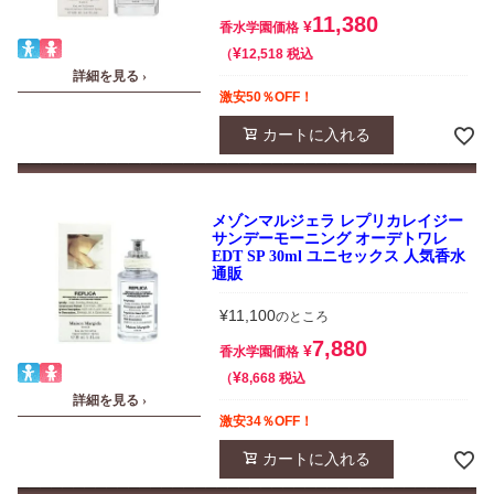
11,380
¥
香水学園価格
¥
税込
12,518
詳細を見る ›
激安50％OFF！
カートに入れる
メゾンマルジェラ レプリカレイジー
サンデーモーニング オーデトワレ
EDT SP 30ml ユニセックス 人気香水
通販
¥
11,100
のところ
7,880
¥
香水学園価格
¥
税込
8,668
詳細を見る ›
激安34％OFF！
カートに入れる