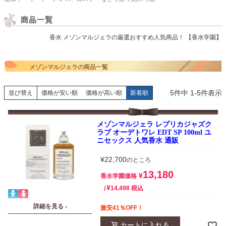
香水 メゾンマルジェラの厳選おすすめ人気商品！ 【香水学園】
メゾンマルジェラの商品一覧
5
件中
1
-
5
件表示
並び替え
価格が安い順
価格が高い順
新着順
メゾンマルジェラ レプリカジャズク
ラブ オーデトワレ EDT SP 100ml ユ
ニセックス 人気香水 通販
¥
22,700
のところ
13,180
¥
香水学園価格
¥
税込
14,498
詳細を見る ›
激安41％OFF！
カートに入れる