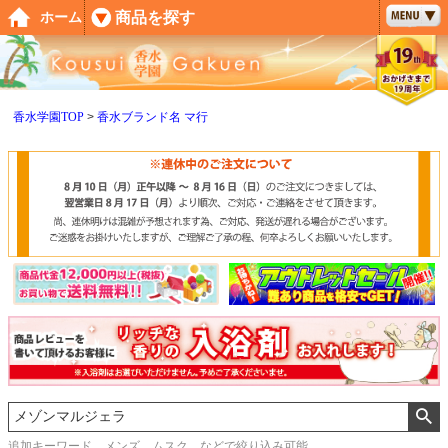
ペー
商品を探す
ホーム
ジト
ップ
へ
香水学園TOP
香水ブランド名 マ行
追加キーワード メンズ、ムスク などで絞り込み可能