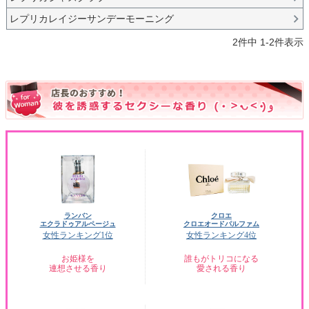
レプリカレイジーサンデーモーニング
2
件中
1
-
2
件表示
ランバン
クロエ
エクラドゥアルページュ
クロエオードパルファム
女性ランキング1位
女性ランキング4位
お姫様を
誰もがトリコになる
連想させる香り
愛される香り