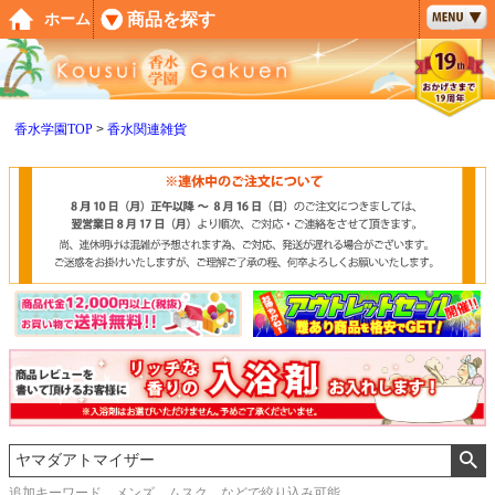
ペー
商品を探す
ホーム
ジト
ップ
へ
香水学園TOP
香水関連雑貨
追加キーワード メンズ、ムスク などで絞り込み可能