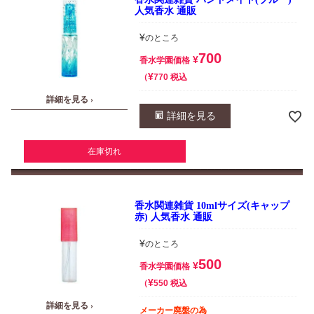
人気香水 通販
¥
のところ
700
¥
香水学園価格
¥
税込
770
詳細を見る ›
詳細を見る
在庫切れ
香水関連雑貨 10mlサイズ(キャップ
赤) 人気香水 通販
¥
のところ
500
¥
香水学園価格
¥
税込
550
詳細を見る ›
メーカー廃盤の為