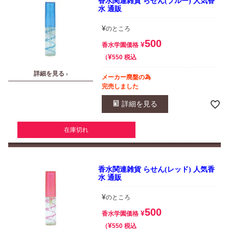
香水関連雑貨 らせん(ブルー) 人気香
水 通販
¥
のところ
500
¥
香水学園価格
¥
税込
550
詳細を見る ›
メーカー廃盤の為
完売しました
詳細を見る
在庫切れ
香水関連雑貨 らせん(レッド) 人気香
水 通販
¥
のところ
500
¥
香水学園価格
¥
税込
550