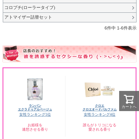
コロプチ(ローラータイプ)
アトマイザー詰替セット
6
件中
1
-
6
件表示
ランバン
クロエ
カートへ
エクラドゥアルページュ
クロエオードパルファム
女性ランキング1位
女性ランキング4位
お姫様を
誰もがトリコになる
連想させる香り
愛される香り