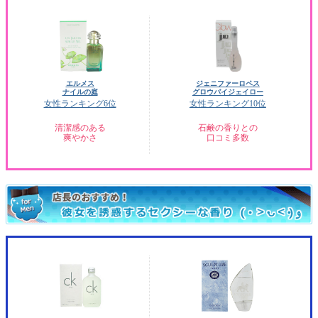
エルメス
ジェニファーロペス
ナイルの庭
グロウバイジェイロー
女性ランキング6位
女性ランキング10位
清潔感のある
石鹸の香りとの
爽やかさ
口コミ多数