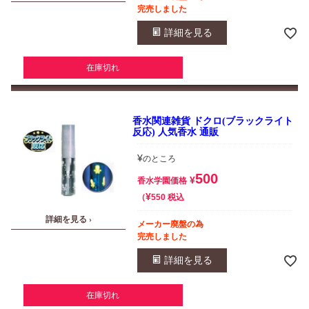
完売しました
詳細を見る
在庫切れ
香水関連雑貨 ドクロ(ブラックライト
反応) 人気香水 通販
¥
のところ
500
¥
香水学園価格
¥
税込
550
詳細を見る ›
メーカー廃盤の為
完売しました
詳細を見る
在庫切れ