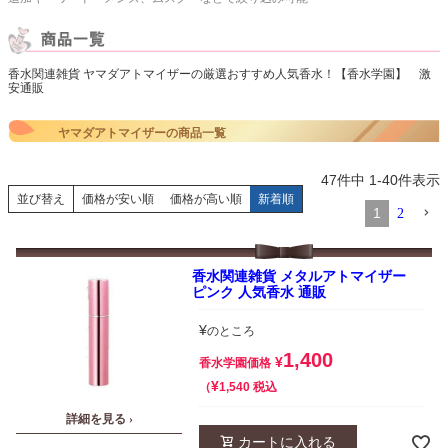
香水関連雑貨 ヤマダアトマイザーの厳選おすすめ人気香水！【香水学園】 激
安通販
ヤマダアトマイザーの商品一覧
47
件中
1
-
40
件表示
並び替え
価格が安い順
価格が高い順
新着順
1
2
香水関連雑貨 メタルアトマイザー
ピンク 人気香水 通販
¥
のところ
1,400
¥
香水学園価格
¥
税込
1,540
詳細を見る ›
カートに入れる