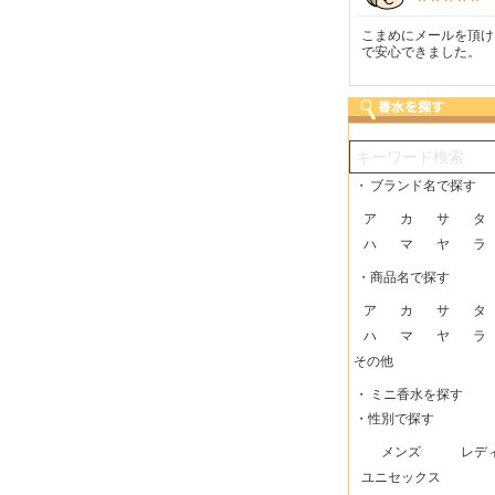
つも迅速な発送をしてい
梱包に気持ちが感じられま
こまめにメールを頂け
だけるので、助かってい
した！また利用させてもら
で安心できました。
す。
いますー。
・
ブランド名で探す
ア
カ
サ
タ
ハ
マ
ヤ
ラ
・商品名で探す
ア
カ
サ
タ
ハ
マ
ヤ
ラ
その他
・
ミニ香水を探す
・性別で探す
メンズ
レデ
ユニセックス