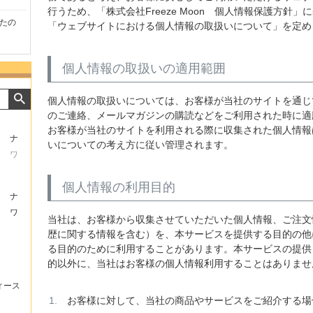
行うため、「株式会社Freeze Moon 個人情報保護方針
たの
商品が早く届いたのでよか
好きな香水を、いろいろ少
気持ち
「ウェブサイトにおける個人情報の取扱いについて」を定め
ったです。また利用させて
量試せるところが魅力でし
した。
もらいます！
た。
いたし
個人情報の取扱いの適用範囲
個人情報の取扱いについては、お客様が当社のサイトを通じ
のご連絡、メールマガジンの購読などをご利用された時に適
お客様が当社のサイトを利用される際に収集された個人情報
ナ
いについての考え方に従い管理されます。
ワ
個人情報の利用目的
ナ
ワ
当社は、お客様から収集させていただいた個人情報、ご注文
歴に関する情報を含む）を、本サービスを提供する目的の他
る目的のために利用することがあります。本サービスの提供
的以外に、当社はお客様の個人情報利用することはありませ
ィース
お客様に対して、当社の商品やサービスをご紹介する場