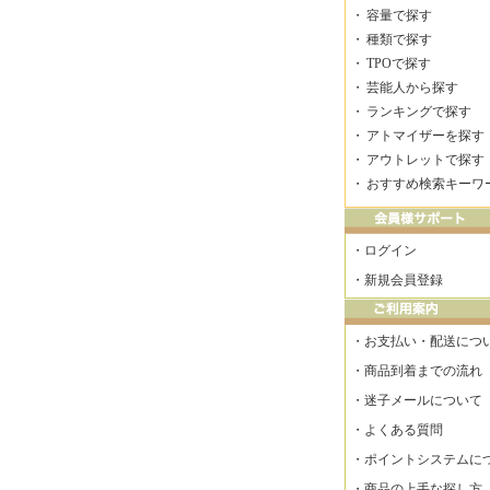
・
容量で探す
・
種類で探す
・
TPOで探す
・
芸能人から探す
・
ランキングで探す
・
アトマイザーを探す
・
アウトレットで探す
・
おすすめ検索キーワ
・
ログイン
・
新規会員登録
・
お支払い・配送につ
・
商品到着までの流れ
・
迷子メールについて
・
よくある質問
・
ポイントシステムに
・
商品の上手な探し方