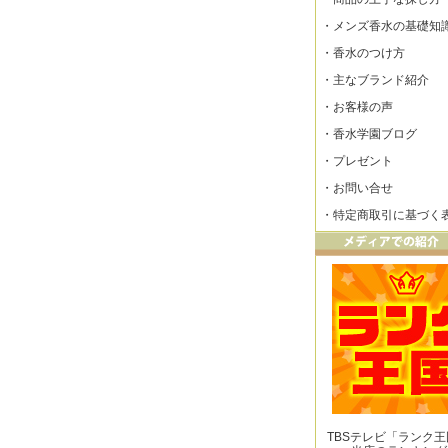
・
メンズ香水の基礎知
・
香水のつけ方
・
主なブランド紹介
・
お客様の声
・
香水学園ブログ
・
プレゼント
・
お問い合せ
・
特定商取引に基づく
TBSテレビ「ランク