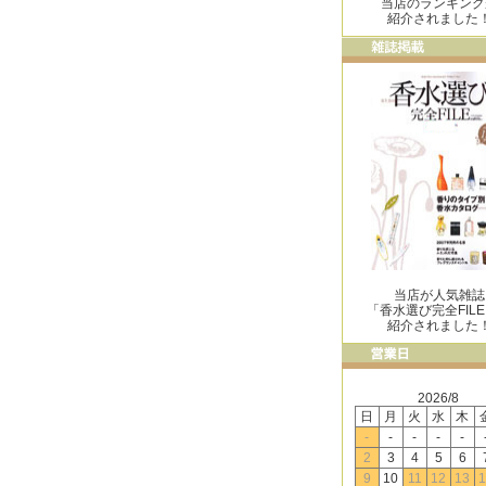
当店のランキング
紹介されました
当店が人気雑誌
「香水選び完全FIL
紹介されました
2026/8
日
月
火
水
木
-
-
-
-
-
2
3
4
5
6
9
10
11
12
13
1