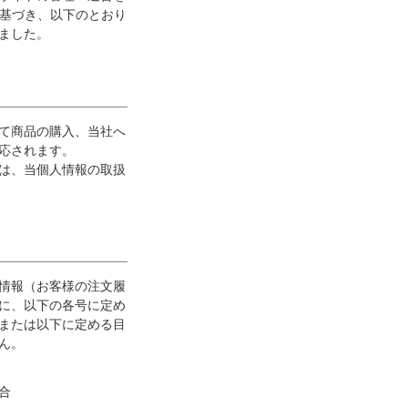
」に基づき、以下のとおり
よくお取引が出来ま
おまけありがとうございま
お昼に買って次の日届いた
ました。
またよろしくお願い
した。早速レビューを書き
のでちょっとびっくりしま
ます。
ました！
した、また買います！
て商品の購入、当社へ
応されます。
は、当個人情報の取扱
情報（お客様の注文履
に、以下の各号に定め
または以下に定める目
ん。
合