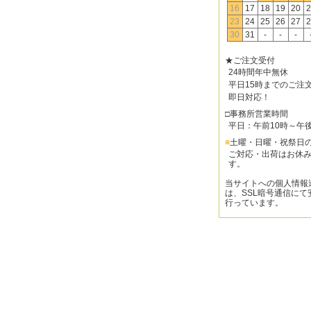
16
17
18
19
20
2
23
24
25
26
27
2
30
31
-
-
-
★ご注文受付
24時間年中無休
平日15時までのご注
即日対応！
□事務所営業時間
平日：午前10時～午
■
土曜・日曜・祝祭日
ご対応・出荷はお休
す。
当サイトへの個人情報
は、SSL暗号通信にて
行っています。