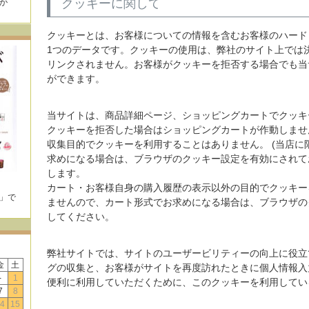
クッキーに関して
が
！
クッキーとは、お客様についての情報を含むお客様のハード
1つのデータです。クッキーの使用は、弊社のサイト上では
リンクされません。お客様がクッキーを拒否する場合でも当
ができます。
当サイトは、商品詳細ページ、ショッピングカートでクッキ
クッキーを拒否した場合はショッピングカートが作動しませ
収集目的でクッキーを利用することはありません。 (当店に
求めになる場合は、ブラウザのクッキー設定を有効にされて
します。
カート・お客様自身の購入履歴の表示以外の目的でクッキー
E」で
ませんので、カート形式でお求めになる場合は、ブラウザの
！
してください。
弊社サイトでは、サイトのユーザービリティーの向上に役立
金
土
グの収集と、お客様がサイトを再度訪れたときに個人情報入
-
1
便利に利用していただくために、このクッキーを利用してい
7
8
4
15