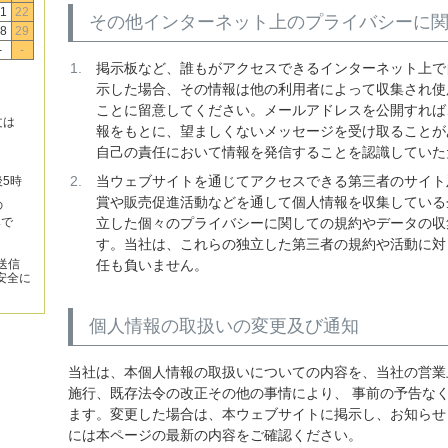
1
22
その他インターネット上のプライバシーに
8
29
-
-
掲示板など、誰もがアクセスできるインターネット上で
示した場合、その情報は他の利用者によって収集され使
ことに留意してください。メールアドレスを公開すれば
文は
報をもとに、望ましくないメッセージを受け取ることが
自己の責任において情報を発信することを認識していた
当ウェブサイトを通じてアクセスできる第三者のサイト
後5時
賞や販売促進活動などを通して個人情報を収集している
の
みで
立した個々のプライバシーに関しての規約やデータの収
す。当社は、これらの独立した第三者の規約や活動に対
送信
任も負いません。
安全に
個人情報の取扱いの変更及び通知
当社は、本個人情報の取扱いについての内容を、当社の営業
施行、既存法令の改正その他の事情により、 事前の予告な
ます。変更した場合は、本ウェブサイトに掲示し、お知らせ
には本ページの最新の内容をご確認ください。