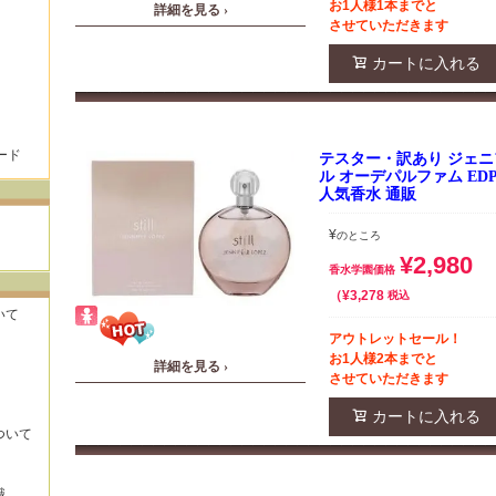
お1人様1本までと
詳細を見る ›
させていただきます
カートに入れる
ード
テスター・訳あり ジェニ
ル オーデパルファム EDP 
人気香水 通販
¥
のところ
¥
2,980
香水学園価格
¥
3,278
税込
いて
アウトレットセール！
お1人様2本までと
詳細を見る ›
させていただきます
カートに入れる
ついて
識