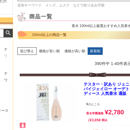
たの
商品が早く届いたのでよか
好きな香水を、いろいろ少
気持ち
追加キーワード メンズ、ムスク などで絞り込み可能
ったです。また利用させて
量試せるところが魅力でし
した。
もらいます！
た。
いたし
香水 100ml以上厳選おすすめ人気
100ml以上の商品一覧
ナ
並び替え
価格が安い順
価格が高い順
新着順
ワ
390
件中
1
-
40
件表
ナ
ワ
テスター・訳あり ジェニ
バイジェイロー オーデトワレ 
ディース 人気香水 通販
¥
のところ
¥
2,780
ィース
香水学園価格
¥
3,058
税込