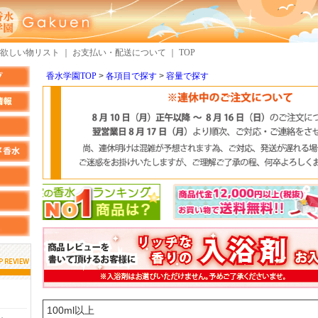
欲しい物リスト
｜
お支払い・配送について
｜
TOP
香水学園TOP
各項目で探す
容量で探す
しらすさん
MMさん
検索