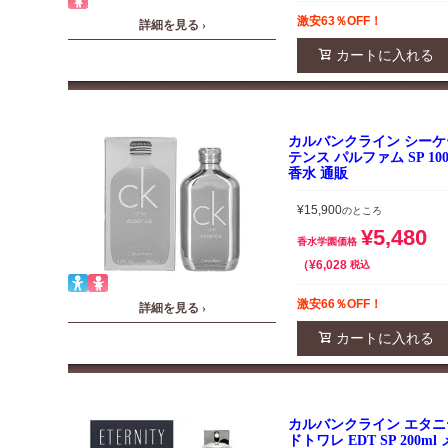
激安63％OFF！
詳細を見る ›
カートに入れる
カルバンクライン シー
テンス パルファム SP 10
香水 通販
¥
15,900
のところ
¥
5,480
香水学園価格
¥
6,028
税込
激安66％OFF！
詳細を見る ›
カートに入れる
カルバンクライン エタニ
ドトワレ EDT SP 200m