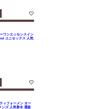
ケーワンエッセンスイン
0ml ユニセックス 人気
ティフォーメン オー
l メンズ 人気香水 通販