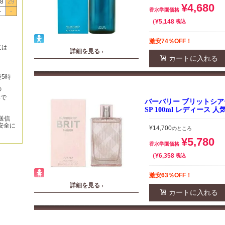
8
29
¥
4,680
香水学園価格
-
-
¥
5,148
税込
激安74％OFF！
文は
詳細を見る ›
カートに入れる
後5時
の
みで
バーバリー ブリットシアー
SP 100ml レディース 
送信
安全に
¥
14,700
のところ
¥
5,780
香水学園価格
¥
6,358
税込
激安63％OFF！
詳細を見る ›
カートに入れる