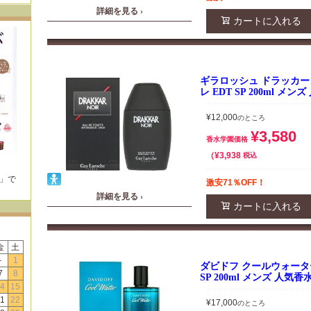
詳細を見る ›
カートに入れる
ギラロッシュ ドラッカー
レ EDT SP 200ml メ
¥
12,000
のところ
¥
3,580
香水学園価格
¥
3,938
税込
E」で
激安71％OFF！
！
詳細を見る ›
カートに入れる
金
土
-
1
ダビドフ クールウォーター
7
8
SP 200ml メンズ 人気香
4
15
1
22
¥
17,000
のところ