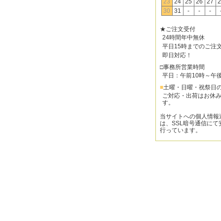
23
24
25
26
27
2
30
31
-
-
-
★ご注文受付
24時間年中無休
平日15時までのご注
即日対応！
□事務所営業時間
平日：午前10時～午
■
土曜・日曜・祝祭日
ご対応・出荷はお休
す。
当サイトへの個人情報
は、SSL暗号通信にて
行っています。