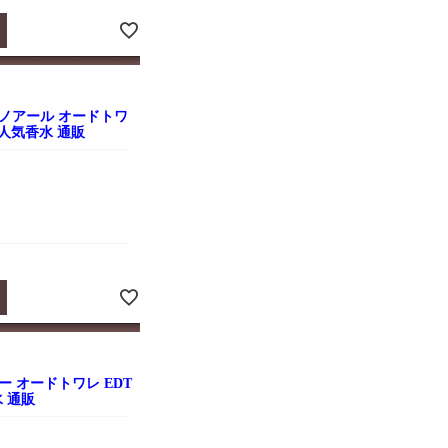
ノアール オードトワ
ンズ 人気香水 通販
 オードトワレ EDT
水 通販