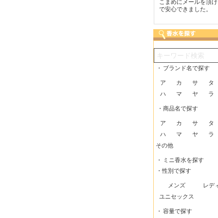
つも迅速な発送をしてい
梱包に気持ちが感じられま
こまめにメールを頂け
だけるので、助かってい
した！また利用させてもら
で安心できました。
す。
いますー。
・
ブランド名で探す
ア
カ
サ
タ
ハ
マ
ヤ
ラ
・商品名で探す
ア
カ
サ
タ
ハ
マ
ヤ
ラ
その他
・
ミニ香水を探す
・性別で探す
メンズ
レデ
ユニセックス
・
容量で探す