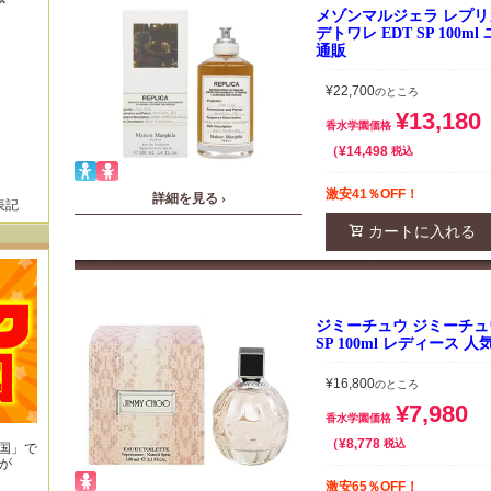
メゾンマルジェラ レプリ
デトワレ EDT SP 100
通販
¥
22,700
のところ
¥
13,180
香水学園価格
¥
14,498
税込
激安41％OFF！
詳細を見る ›
表記
カートに入れる
ジミーチュウ ジミーチュウ
SP 100ml レディース 
¥
16,800
のところ
¥
7,980
香水学園価格
¥
8,778
税込
王国」で
が
！
激安65％OFF！