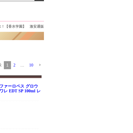
よくお取引が出来ま
おまけありがとうございま
お昼に買って次の日届いた
またよろしくお願い
した。早速レビューを書き
のでちょっとびっくりしま
ます。
ました！
した、また買います！
香水！【香水学園】 激安通販
示
1
…
2
10
ファーロペス グロウ
EDT SP 100ml レ