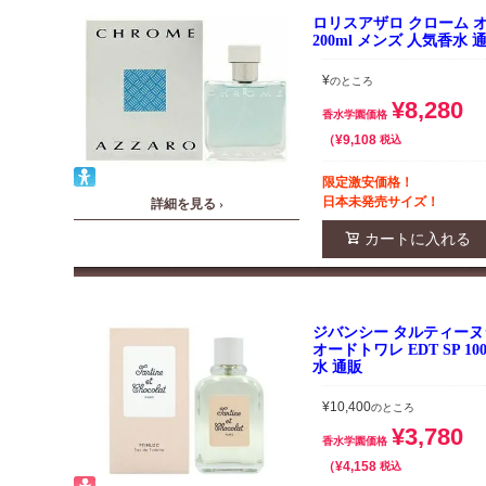
ロリスアザロ クローム オー
200ml メンズ 人気香水 
¥
のところ
¥
8,280
香水学園価格
¥
9,108
税込
限定激安価格！
日本未発売サイズ！
詳細を見る ›
カートに入れる
ジバンシー タルティーヌ
オードトワレ EDT SP 1
水 通販
¥
10,400
のところ
¥
3,780
香水学園価格
¥
4,158
税込