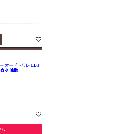
 オードトワレ EDT
気香水 通販
切れ