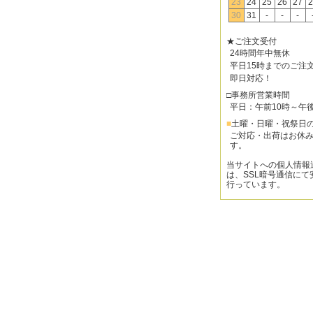
23
24
25
26
27
2
30
31
-
-
-
★ご注文受付
24時間年中無休
平日15時までのご注
即日対応！
□事務所営業時間
平日：午前10時～午
■
土曜・日曜・祝祭日
ご対応・出荷はお休
す。
当サイトへの個人情報
は、SSL暗号通信にて
行っています。