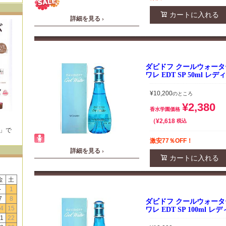
カートに入れる
詳細を見る ›
ダビドフ クールウォータ
ワレ EDT SP 50ml 
¥
10,200
のところ
¥
2,380
香水学園価格
¥
2,618
税込
E」で
！
激安77％OFF！
詳細を見る ›
カートに入れる
金
土
-
1
7
8
ダビドフ クールウォータ
4
15
ワレ EDT SP 100ml 
1
22