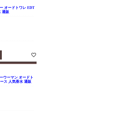
 オードトワレ EDT
水 通販
ーウーマン オードト
レディース 人気香水 通販