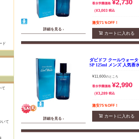
¥
2,730
香水学園価格
¥
3,003
税込
激安71％OFF！
詳細を見る ›
カートに入れる
ード
ダビドフ クールウォーター
SP 125ml メンズ 人気香
¥
11,600
のところ
¥
2,990
香水学園価格
いて
¥
3,289
税込
激安75％OFF！
カートに入れる
詳細を見る ›
ついて
識