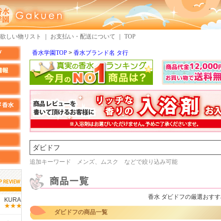
欲しい物リスト
｜
お支払い・配送について
｜
TOP
香水学園TOP
香水ブランド名 タ行
検索
追加キーワード メンズ、ムスク などで絞り込み可能
香水 ダビドフの厳選おすす
しらすさん
MMさん
ダビドフの商品一覧