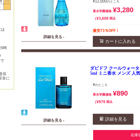
8
29
¥
12,000
のところ
-
-
¥
3,280
香水学園価格
¥
3,608
税込
文は
激安73％OFF！
詳細を見る ›
カートに入れる
後5時
の
みで
ダビドフ クールウォーター
5ml ミニ香水 メンズ 人
送信
安全に
¥
のところ
¥
890
香水学園価格
¥
979
税込
詳細を見る
詳細を見る ›
在庫