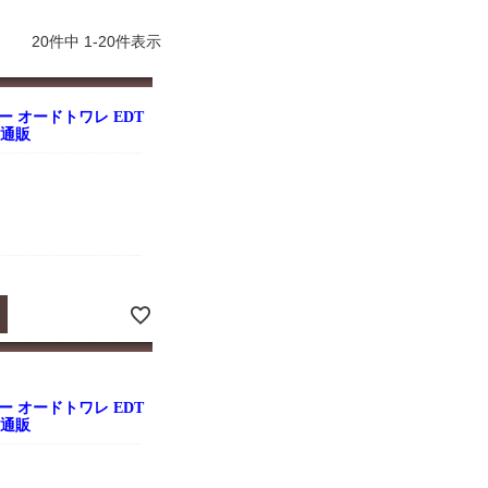
よくお取引が出来ま
おまけありがとうございま
お昼に買って次の日届いた
またよろしくお願い
した。早速レビューを書き
のでちょっとびっくりしま
ます。
ました！
した、また買います！
20
件中
1
-
20
件表示
 オードトワレ EDT
 通販
 オードトワレ EDT
 通販