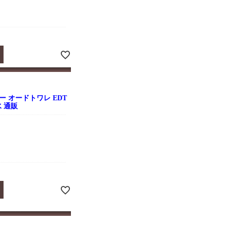
 オードトワレ EDT
水 通販