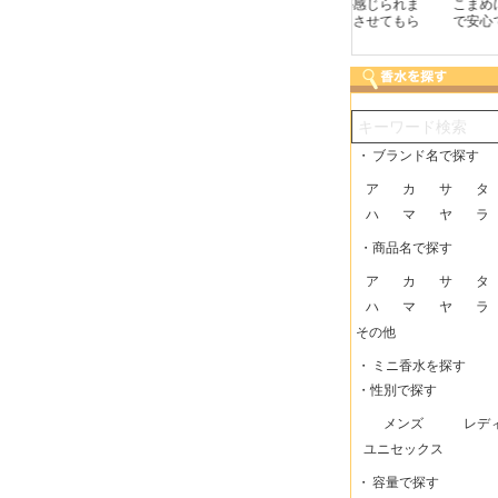
つも迅速な発送をしてい
梱包に気持ちが感じられま
こまめにメールを頂け
だけるので、助かってい
した！また利用させてもら
で安心できました。
す。
いますー。
・
ブランド名で探す
ア
カ
サ
タ
ハ
マ
ヤ
ラ
・商品名で探す
ア
カ
サ
タ
ハ
マ
ヤ
ラ
その他
・
ミニ香水を探す
・性別で探す
メンズ
レデ
ユニセックス
・
容量で探す