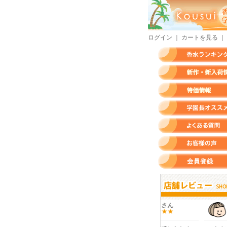
ログイン
｜
カートを見る
｜
香水ランキング
新作・新入荷情報
特価情報
店長のオススメ香水
よくある質問
お客様の声
会員登録
すらいさん
モースさん
KURAさん