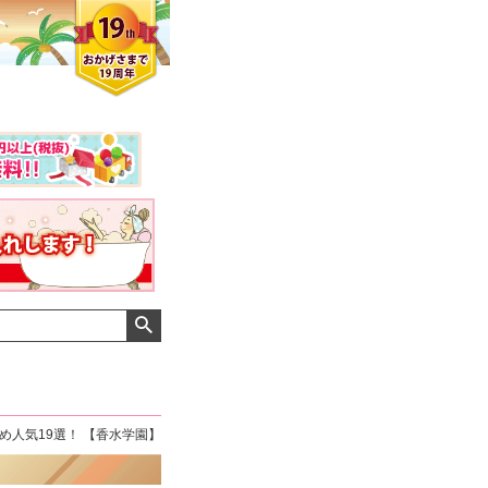
め人気19選！ 【香水学園】
クロエさん
メンズさん
ゆっちー さん