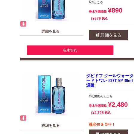
¥
のところ
¥
890
香水学園価格
¥
979
税込
詳細を見る ›
詳細を見る
在庫切れ
ダビドフ クールウォータ
ードトワレ EDT SP 30
通販
¥
4,800
のところ
¥
2,480
香水学園価格
¥
2,728
税込
激安48％ OFF！
詳細を見る ›