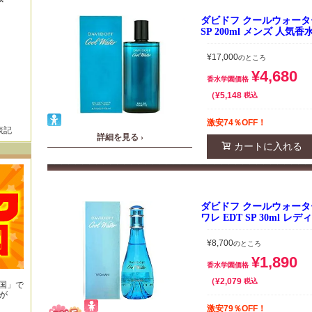
ダビドフ クールウォーター
SP 200ml メンズ 人気香
¥
17,000
のところ
¥
4,680
香水学園価格
¥
5,148
税込
激安74％OFF！
表記
詳細を見る ›
カートに入れる
ダビドフ クールウォータ
ワレ EDT SP 30ml 
¥
8,700
のところ
¥
1,890
香水学園価格
¥
2,079
税込
王国」で
が
！
激安79％OFF！