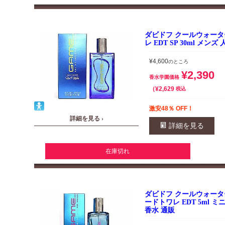
ダビドフ クールウォータ
レ EDT SP 30ml メン
¥
4,600
のところ
¥
2,390
香水学園価格
¥
2,629
税込
激安48％ OFF！
詳細を見る ›
詳細を見る
在庫切れ
ダビドフ クールウォータ
ードトワレ EDT 5ml 
香水 通販